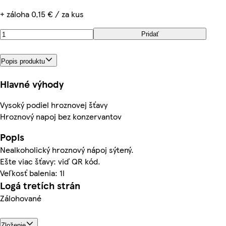
+ záloha 0,15 € / za kus
Pridať
Popis produktu
Hlavné výhody
Vysoký podiel hroznovej šťavy
Hroznový napoj bez konzervantov
Popis
Nealkoholický hroznový nápoj sýtený.
Ešte viac šťavy: viď QR kód.
Veľkosť balenia: 1l
Logá tretích strán
Zálohované
Zloženie