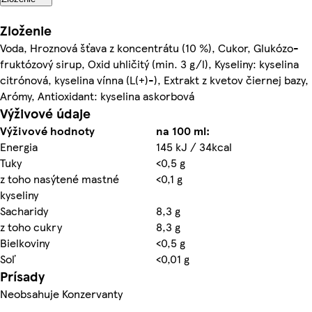
Zloženie
Voda, Hroznová šťava z koncentrátu (10 %), Cukor, Glukózo-
fruktózový sirup, Oxid uhličitý (min. 3 g/l), Kyseliny: kyselina
citrónová, kyselina vínna (L(+)-), Extrakt z kvetov čiernej bazy,
Arómy, Antioxidant: kyselina askorbová
Výživové údaje
Výživové hodnoty
na 100 ml:
Energia
145 kJ / 34kcal
Tuky
<0,5 g
z toho nasýtené mastné
<0,1 g
kyseliny
Sacharidy
8,3 g
z toho cukry
8,3 g
Bielkoviny
<0,5 g
Soľ
<0,01 g
Prísady
Neobsahuje Konzervanty