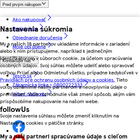
Pred prvým nákupom
Ako nakupovať
Nastavenia súkromia
Registrácia
Objednanie doručenia
My a našich 18 partnerov ukladáme informácie v zariadení
Moje obľúbené
alebo k nim pristupujeme, napríklad k jedinečným
identifikátorom v súboroch cookie, za účelom spracúvania
Kontaktujte nás
osobných údajov. Svoj súhlas môžete udeliť alebo spravovať
voľbou Prijať alebo Odmietnuť všetko, prípadne kedykoľvek v
Tesco.sk
Pravidlách pre ochranu osobných údajov a cookies.
Tieto
Zákaznícka linka - 0800222333
voľby oznámime našim partnerom a neovplyvnia údaje o
Výber obchodu
prehliadaní. Vaše rozhodnutie však zmení spôsob, akým vám
prispôsobíme nakupovanie na našom webe.
followUs
Svoje nastavenia súhlasu môžete zmeniť kliknutím na
Nastavenia cookies v pätičke stránky.
My a naši partneri spracúvame údaje s cieľom