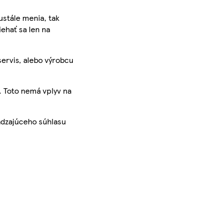
ustále menia, tak
iehať sa len na
servis, alebo výrobcu
. Toto nemá vplyv na
ádzajúceho súhlasu