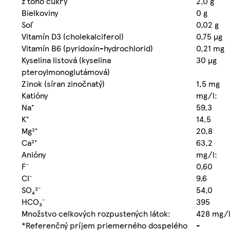
z toho cukry
2,0 g
Bielkoviny
0 g
Soľ
0,02 g
Vitamín D3 (cholekalciferol)
0,75 µg
Vitamín B6 (pyridoxín-hydrochlorid)
0,21 mg
Kyselina listová (kyselina
30 µg
pteroylmonoglutámová)
Zinok (síran zinočnatý)
1,5 mg
Katióny
mg/l:
Na⁺
59,3
K⁺
14,5
Mg²⁺
20,8
Ca²⁺
63,2
Anióny
mg/l:
F⁻
0,60
Cl⁻
9,6
SO₄²⁻
54,0
HCO₃⁻
395
Množstvo celkových rozpustených látok:
428 mg/
*Referenčný príjem priemerného dospelého
-