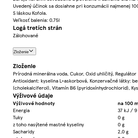
Uvedený účinok sa dosiahne pri konzumácii najmenej 100
S láskou Kofola.
Veľkosť balenia: 0.75l
Logá tretích strán
Zálohované
Zloženie
Zloženie
Prírodná minerálna voda, Cukor, Oxid uhličitý, Regulátor
Antioxidant: kyselina L-askorbová, Konzervačné látky: be
(cholekalciferol), Vitamín B6 (pyridoxínhydrochlorid), Ky
Výživové údaje
Výživové hodnoty
na 100 m
Energia
37 kJ / 9
Tuky
0 g
z toho nasýtené mastné kyseliny
0 g
Sacharidy
2,0 g