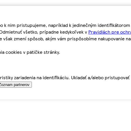
bo k nim pristupujeme, napríklad k jedinečným identifikátoro
o Odmietnuť všetko, prípadne kedykoľvek v
Pravidlách pre ochr
tie však zmení spôsob, akým vám prispôsobíme nakupovanie n
ia cookies v pätičke stránky.
istiky zariadenia na identifikáciu. Ukladať a/alebo pristupova
Zoznam partnerov