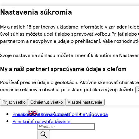
Nastavenia súkromia
My a našich 18 partnerov ukladáme informácie v zariadení ale
Svoj súhlas môžete udeliť alebo spravovať voľbou Prijať aleb
partnerom a neovplyvnia údaje o prehliadaní. Vaše rozhodnu
Svoje nastavenia súhlasu môžete zmeniť kliknutím na Nastaven
My a naši partneri spracúvame údaje s cieľom
Používať presné údaje o geolokácii. Aktívne skenovať charakter
meranie reklamy a obsahu, prieskum publika a vývoj služieb.
Prijať všetko
Odmietnuť všetko
Vlastné nastavenie
Preskočiť na hlavný obsah
English
Ako nakupovať online
Nápoveda
Preskočiť na vyhľadávanie