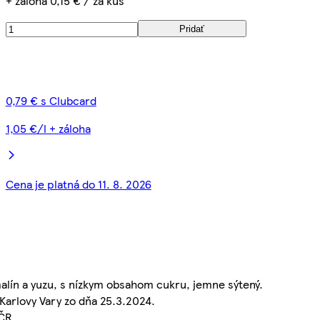
+ záloha 0,15 € / za kus
Pridať
0,79 € s Clubcard
1,05 €/l + záloha
Cena je platná do 11. 8. 2026
alín a yuzu, s nízkym obsahom cukru, jemne sýtený.
Karlovy Vary zo dňa 25.3.2024.
ČR.