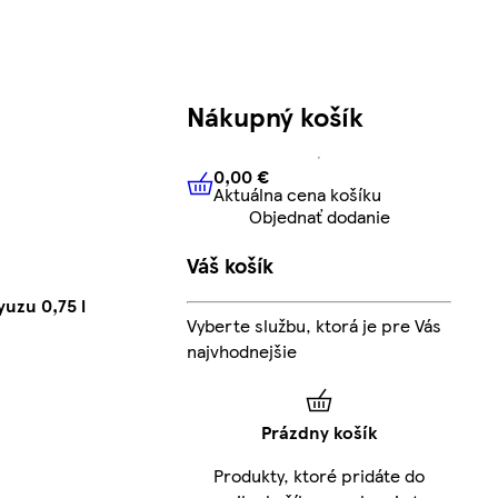
Nákupný košík
0,00 €
Aktuálna cena košíku
0,00 €
Aktuálna cena košíku
Objednať dodanie
Váš košík
uzu 0,75 l
Vyberte službu, ktorá je pre Vás
najvhodnejšie
Prázdny košík
Produkty, ktoré pridáte do