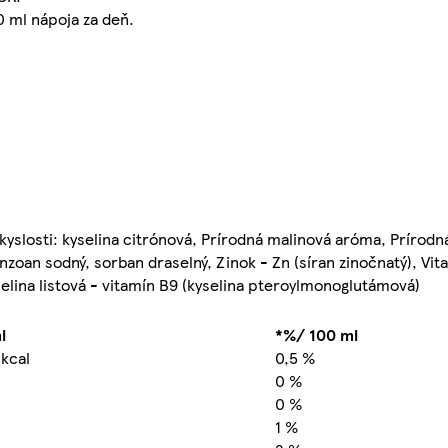
 ml nápoja za deň.
 kyslosti: kyselina citrónová, Prírodná malinová aróma, Prírod
nzoan sodný, sorban draselný, Zinok - Zn (síran zinočnatý), Vit
selina listová - vitamín B9 (kyselina pteroylmonoglutámová)
l
*%/ 100 ml
 kcal
0,5 %
0 %
0 %
1 %