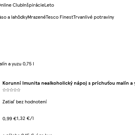
nline Club
Inšpirácie
Leto
so a lahôdky
Mrazené
Tesco Finest
Trvanlivé potraviny
ín a yuzu 0,75 l
Korunní Imunita nealkoholický nápoj s príchuťou malín a y
Zatiaľ bez hodnotení
1,32 €/l
0,99 €