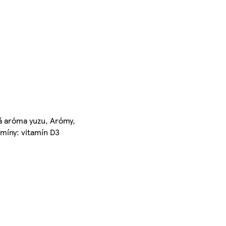
ná aróma yuzu, Arómy,
amíny: vitamín D3