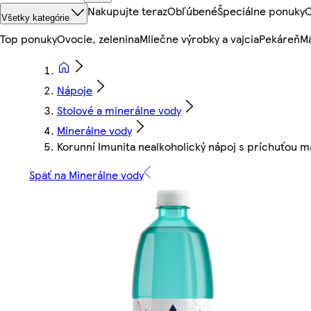
Nakupujte teraz
Obľúbené
Špeciálne ponuky
O
Všetky kategórie
Top ponuky
Ovocie, zelenina
Mliečne výrobky a vajcia
Pekáreň
Mä
Nápoje
Stolové a minerálne vody
Minerálne vody
Korunní Imunita nealkoholický nápoj s príchuťou mal
Späť na Minerálne vody