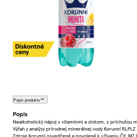
Popis produktu
Popis
Nealkoholický nápoj s vitamínmi a zinkom, s príchuťou m
Výťah z analýzy prírodnej minerálnej vody Korunní RLPLZ 
Zdroje Korunní osvedčené a povolené k užívaniu ČIL MZ 