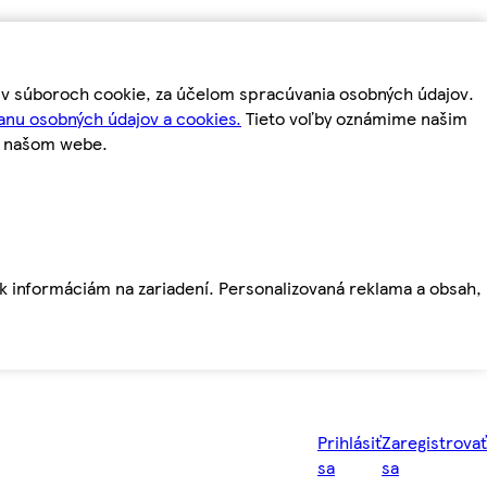
m v súboroch cookie, za účelom spracúvania osobných údajov.
anu osobných údajov a cookies.
Tieto voľby oznámime našim
a našom webe.
ť k informáciám na zariadení. Personalizovaná reklama a obsah,
Prihlásiť
Zaregistrovať
sa
sa