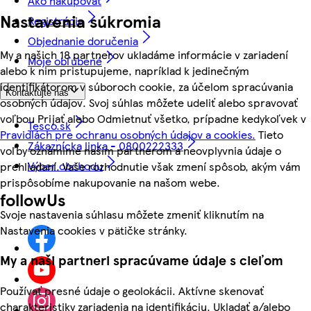
Ako nakupovať
Nastavenia súkromia
Registrácia
Objednanie doručenia
My a našich 18 partnerov ukladáme informácie v zariadení
Moje obľúbené
alebo k nim pristupujeme, napríklad k jedinečným
identifikátorom v súboroch cookie, za účelom spracúvania
Kontaktujte nás
osobných údajov. Svoj súhlas môžete udeliť alebo spravovať
voľbou Prijať alebo Odmietnuť všetko, prípadne kedykoľvek v
Tesco.sk
Pravidlách pre ochranu osobných údajov a cookies.
Tieto
Zákaznícka linka - 0800222333
voľby oznámime našim partnerom a neovplyvnia údaje o
Výber obchodu
prehliadaní. Vaše rozhodnutie však zmení spôsob, akým vám
prispôsobíme nakupovanie na našom webe.
followUs
Svoje nastavenia súhlasu môžete zmeniť kliknutím na
Nastavenia cookies v pätičke stránky.
My a naši partneri spracúvame údaje s cieľom
Používať presné údaje o geolokácii. Aktívne skenovať
charakteristiky zariadenia na identifikáciu. Ukladať a/alebo