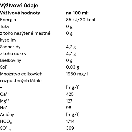
Výživové údaje
Výživové hodnoty
na 100 ml:
Energia
85 kJ/20 kcal
Tuky
0 g
z toho nasýtené mastné
0 g
kyseliny
Sacharidy
4,7 g
z toho cukry
4,7 g
Bielkoviny
0 g
Soľ
0,03 g
Množstvo celkových
1950 mg/l
rozpustených látok:
-
[mg/l]
Ca²⁺
425
Mg²⁺
127
Na⁺
98
Anióny
[mg/l]
HCO₃⁻
1714
SO²⁻₄
369