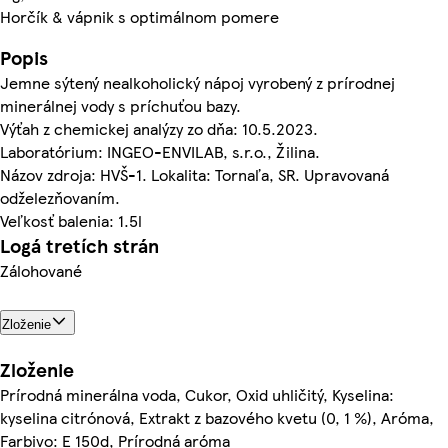
Horčík & vápnik s optimálnom pomere
Popis
Jemne sýtený nealkoholický nápoj vyrobený z prírodnej
minerálnej vody s príchuťou bazy.
Výťah z chemickej analýzy zo dňa: 10.5.2023.
Laboratórium: INGEO-ENVILAB, s.r.o., Žilina.
Názov zdroja: HVŠ-1. Lokalita: Tornaľa, SR. Upravovaná
odželezňovaním.
Veľkosť balenia: 1.5l
Logá tretích strán
Zálohované
Zloženie
Zloženie
Prírodná minerálna voda, Cukor, Oxid uhličitý, Kyselina:
kyselina citrónová, Extrakt z bazového kvetu (0, 1 %), Aróma,
Farbivo: E 150d, Prírodná aróma