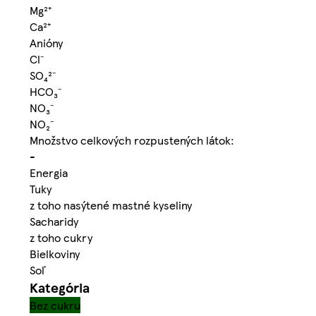
Mg²⁺
Ca²⁺
Anióny
Cl⁻
SO₄²⁻
HCO₃⁻
NO₃⁻
NO₂⁻
Množstvo celkových rozpustených látok:
-
Energia
Tuky
z toho nasýtené mastné kyseliny
Sacharidy
z toho cukry
Bielkoviny
Soľ
Kategória
Bez cukru