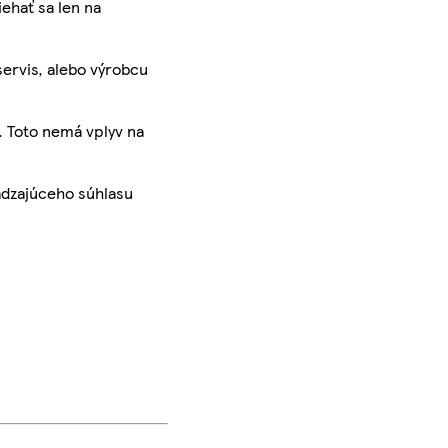
iehať sa len na
servis, alebo výrobcu
. Toto nemá vplyv na
ádzajúceho súhlasu