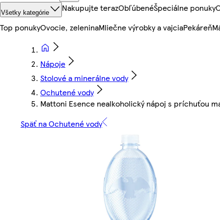
Nakupujte teraz
Obľúbené
Špeciálne ponuky
O
Všetky kategórie
Top ponuky
Ovocie, zelenina
Mliečne výrobky a vajcia
Pekáreň
Mä
Nápoje
Stolové a minerálne vody
Ochutené vody
Mattoni Esence nealkoholický nápoj s príchuťou ma
Späť na Ochutené vody