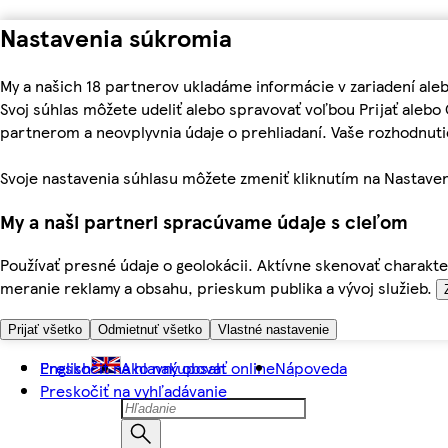
Nastavenia súkromia
My a našich 18 partnerov ukladáme informácie v zariadení ale
Svoj súhlas môžete udeliť alebo spravovať voľbou Prijať aleb
partnerom a neovplyvnia údaje o prehliadaní. Vaše rozhodnu
Svoje nastavenia súhlasu môžete zmeniť kliknutím na Nastaven
My a naši partneri spracúvame údaje s cieľom
Používať presné údaje o geolokácii. Aktívne skenovať charakter
meranie reklamy a obsahu, prieskum publika a vývoj služieb.
Prijať všetko
Odmietnuť všetko
Vlastné nastavenie
Preskočiť na hlavný obsah
English
Ako nakupovať online
Nápoveda
Preskočiť na vyhľadávanie