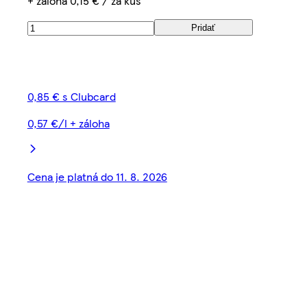
+ záloha 0,15 € / za kus
Pridať
0,85 € s Clubcard
0,57 €/l + záloha
Cena je platná do 11. 8. 2026