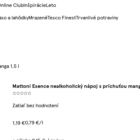
nline Club
Inšpirácie
Leto
so a lahôdky
Mrazené
Tesco Finest
Trvanlivé potraviny
nga 1,5 l
Mattoni Esence nealkoholický nápoj s príchuťou manga
Zatiaľ bez hodnotení
0,79 €/l
1,19 €