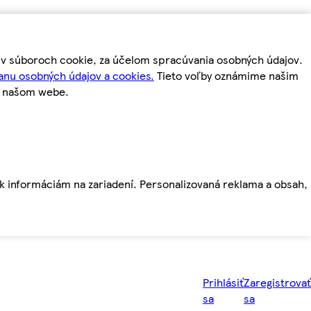
m v súboroch cookie, za účelom spracúvania osobných údajov.
anu osobných údajov a cookies.
Tieto voľby oznámime našim
a našom webe.
ť k informáciám na zariadení. Personalizovaná reklama a obsah,
Prihlásiť
Zaregistrovať
sa
sa