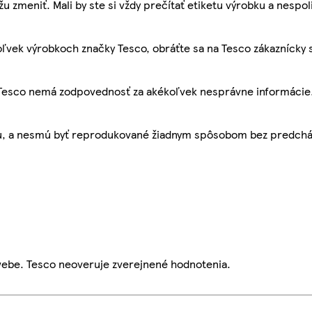
žu zmeniť. Mali by ste si vždy prečítať etiketu výrobku a nespol
ľvek výrobkoch značky Tesco, obráťte sa na Tesco zákaznícky 
, Tesco nemá zodpovednosť za akékoľvek nesprávne informácie
bu, a nesmú byť reprodukované žiadnym spôsobom bez predch
webe. Tesco neoveruje zverejnené hodnotenia.