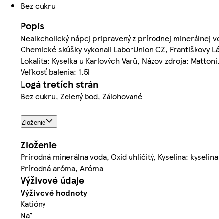
Bez cukru
Popis
Nealkoholický nápoj pripravený z prírodnej minerálnej v
Chemické skúšky vykonali LaborUnion CZ, Františkovy L
Lokalita: Kyselka u Karlových Varů, Názov zdroja: Mattoni
Veľkosť balenia: 1.5l
Logá tretích strán
Bez cukru, Zelený bod, Zálohované
Zloženie
Zloženie
Prírodná minerálna voda, Oxid uhličitý, Kyselina: kyselin
Prírodná aróma, Aróma
Výživové údaje
Výživové hodnoty
Katióny
Na⁺