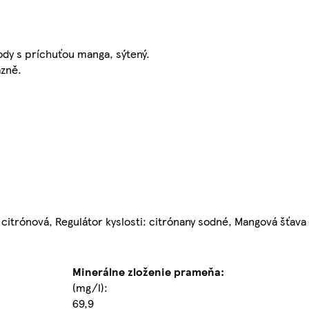
ody s príchuťou manga, sýtený.
ázně.
.
a citrónová, Regulátor kyslosti: citrónany sodné, Mangová šťava 
Minerálne zloženie prameňa:
(mg/l):
69,9