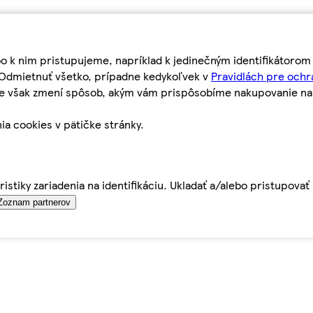
bo k nim pristupujeme, napríklad k jedinečným identifikátoro
o Odmietnuť všetko, prípadne kedykoľvek v
Pravidlách pre ochr
tie však zmení spôsob, akým vám prispôsobíme nakupovanie n
ia cookies v pätičke stránky.
istiky zariadenia na identifikáciu. Ukladať a/alebo pristupova
Zoznam partnerov