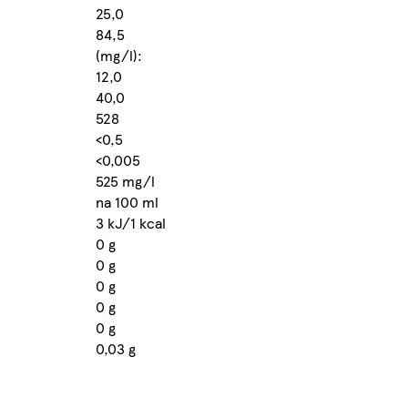
25,0
84,5
(mg/l):
12,0
40,0
528
<0,5
<0,005
525 mg/l
na 100 ml
3 kJ/1 kcal
0 g
0 g
0 g
0 g
0 g
0,03 g