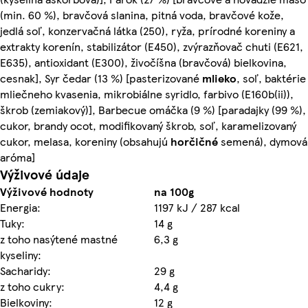
(min. 60 %), bravčová slanina, pitná voda, bravčové kože,
jedlá soľ, konzervačná látka (250), ryža, prírodné koreniny a
extrakty korenín, stabilizátor (E450), zvýrazňovač chuti (E621,
E635), antioxidant (E300), živočíšna (bravčová) bielkovina,
cesnak], Syr čedar (13 %) [pasterizované
mlieko
, soľ, baktérie
mliečneho kvasenia, mikrobiálne syridlo, farbivo (E160b(ii)),
škrob (zemiakový)], Barbecue omáčka (9 %) [paradajky (99 %),
cukor, brandy ocot, modifikovaný škrob, soľ, karamelizovaný
cukor, melasa, koreniny (obsahujú
horčičné
semená), dymová
aróma]
Výživové údaje
Výživové hodnoty
na 100g
Energia:
1197 kJ / 287 kcal
Tuky:
14 g
z toho nasýtené mastné
6,3 g
kyseliny:
Sacharidy:
29 g
z toho cukry:
4,4 g
Bielkoviny:
12 g