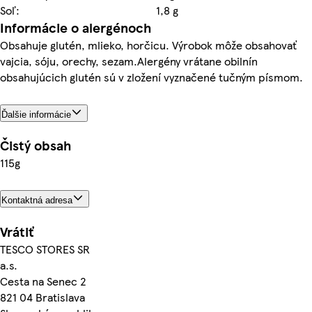
Soľ:
1,8 g
Informácie o alergénoch
Obsahuje glutén, mlieko, horčicu. Výrobok môže obsahovať
vajcia, sóju, orechy, sezam.Alergény vrátane obilnín
obsahujúcich glutén sú v zložení vyznačené tučným písmom.
Ďalšie informácie
Čistý obsah
115g
Kontaktná adresa
Vrátiť
TESCO STORES SR
a.s.
Cesta na Senec 2
821 04 Bratislava