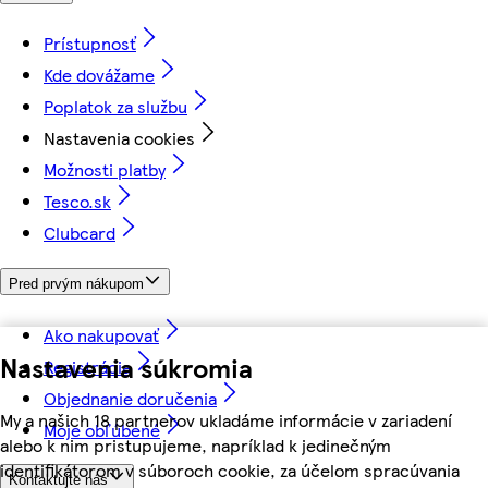
Prístupnosť
Kde dovážame
Poplatok za službu
Nastavenia cookies
Možnosti platby
Tesco.sk
Clubcard
Pred prvým nákupom
Ako nakupovať
Nastavenia súkromia
Registrácia
Objednanie doručenia
My a našich 18 partnerov ukladáme informácie v zariadení
Moje obľúbené
alebo k nim pristupujeme, napríklad k jedinečným
identifikátorom v súboroch cookie, za účelom spracúvania
Kontaktujte nás