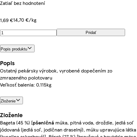
Zatiaľ bez hodnotení
14,70 €/kg
1,69 €
Pridať
Popis produktu
Popis
Ostatný pekársky výrobok, vyrobené dopečením zo
zmrazeného polotovaru
Veľkosť balenia: 0.115kg
Zloženie
Zloženie
Bageta (45 %) [
pšeničná
múka, pitná voda, droždie, jedlá soľ
jódovaná (jedlá soľ, jodičnan draselný), múku upravujúca látka
(kyselina askorbová)], Párok (27 %) [bravčové a hovädzie mäso