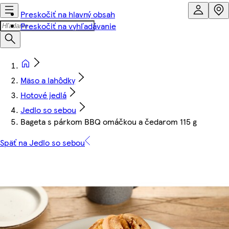
Preskočiť na hlavný obsah
Preskočiť na vyhľadávanie
Mäso a lahôdky
Hotové jedlá
Jedlo so sebou
Bageta s párkom BBQ omáčkou a čedarom 115 g
Späť na Jedlo so sebou