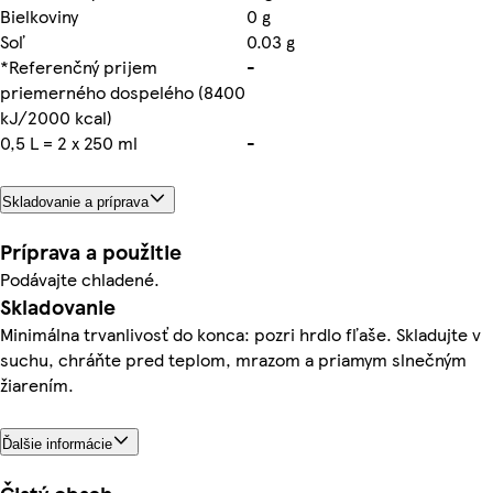
Bielkoviny
0 g
Soľ
0.03 g
*Referenčný prijem
-
priemerného dospelého (8400
kJ/2000 kcal)
0,5 L = 2 x 250 ml
-
Skladovanie a príprava
Príprava a použitie
Podávajte chladené.
Skladovanie
Minimálna trvanlivosť do konca: pozri hrdlo fľaše. Skladujte v
suchu, chráňte pred teplom, mrazom a priamym slnečným
žiarením.
Ďalšie informácie