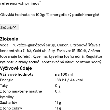
*
referenčných príjmov
Obvyklá hodnota na 100g: % energetický podiel{energia}
Zloženie
Zloženie
Voda, Fruktózo-glukózový sirup, Cukor, Citrónová šťava z
koncentrátu (1 %), Oxid uhličitý, Farbivo: (E 150d), Aróma
(obsahuje kofeín), Kyselina: kyselina fosforečná, Regulátor
kyslosti: citrany sodné, Konzervačná látka: benzoan sodný
Výživové údaje
Výživové hodnoty
na 100 ml
Energia
188 kJ / 44 kcal
Tuky
0 g
z toho nasýtené mastné
0 g
kyseliny
Sacharidy
11 g
z toho cukry
11 g