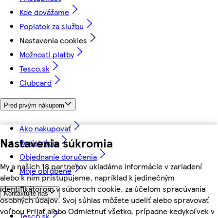
Kde dovážame
Poplatok za službu
Nastavenia cookies
Možnosti platby
Tesco.sk
Clubcard
Pred prvým nákupom
Ako nakupovať
Nastavenia súkromia
Registrácia
Objednanie doručenia
My a našich 18 partnerov ukladáme informácie v zariadení
Moje obľúbené
alebo k nim pristupujeme, napríklad k jedinečným
identifikátorom v súboroch cookie, za účelom spracúvania
Kontaktujte nás
osobných údajov. Svoj súhlas môžete udeliť alebo spravovať
voľbou Prijať alebo Odmietnuť všetko, prípadne kedykoľvek v
Tesco.sk