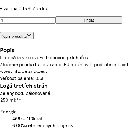
+ záloha 0,15 € / za kus
Pridať
Popis produktu
Popis
Limonáda s kolovo-citrónovou príchuťou.
Zloženie produktu sa v rámci EU môže líšiť, podrobnosti viď
www.info.pepsico.eu.
Veľkosť balenia: 0.5l
Logá tretích strán
Zelený bod, Zálohované
250 ml:**
Energia
469kJ
110kcal
6.00%
referenčných príjmov