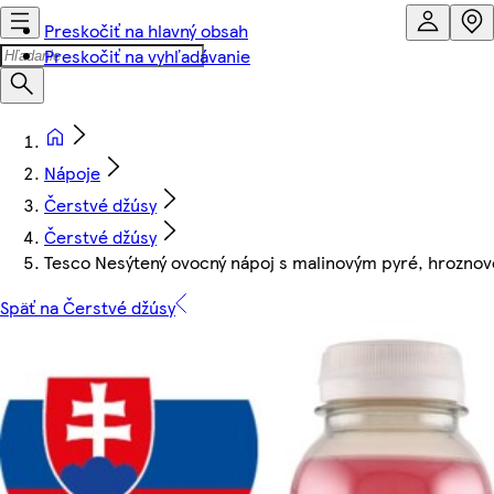
Preskočiť na hlavný obsah
Preskočiť na vyhľadávanie
Nápoje
Čerstvé džúsy
Čerstvé džúsy
Tesco Nesýtený ovocný nápoj s malinovým pyré, hroznov
Späť na Čerstvé džúsy