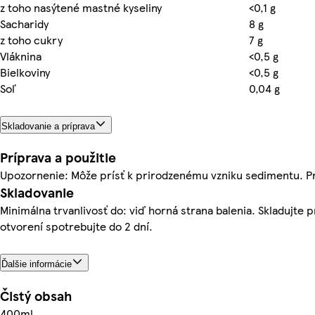
z toho nasýtené mastné kyseliny
<0,1 g
Sacharidy
8 g
z toho cukry
7 g
Vláknina
<0,5 g
Bielkoviny
<0,5 g
Soľ
0,04 g
Skladovanie a príprava
Príprava a použitie
Upozornenie: Môže prísť k prirodzenému vzniku sedimentu. P
Skladovanie
Minimálna trvanlivosť do: viď horná strana balenia. Skladujte p
otvorení spotrebujte do 2 dní.
Ďalšie informácie
Čistý obsah
400ml