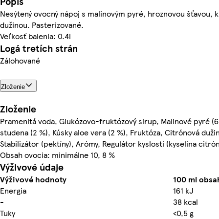
Popis
Nesýtený ovocný nápoj s malinovým pyré, hroznovou šťavou, k
dužinou. Pasterizované.
Veľkosť balenia: 0.4l
Logá tretích strán
Zálohované
Zloženie
Zloženie
Pramenitá voda, Glukózovo-fruktózový sirup, Malinové pyré (6
studena (2 %), Kúsky aloe vera (2 %), Fruktóza, Citrónová dužin
Stabilizátor (pektíny), Arómy, Regulátor kyslosti (kyselina citró
Obsah ovocia: minimálne 10, 8 %
Výživové údaje
Výživové hodnoty
100 ml obsa
Energia
161 kJ
-
38 kcal
Tuky
<0,5 g