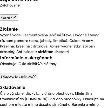
Zálohované
Zloženie
Zloženie
Sýtená voda, Fermentovaná jablčná šťava, Ovocné šťavyv
rôznom pomere (baza, jahody, limetka), Cukor, Arómy,
Kyselina: kyselina citrónová, Konzervačné látky: sorban
draselný, Antioxidant:
siričitan
draselný
Informácie o alergénoch
Obsahuje: Oxid siričitý/siričitany
Skladovanie a príprava
Skladovanie
Číslo výrobnej dávky L.: viď dno plechovky. Minimálna
trvanlivosť do (DDMMRRRR): viď dno plechovky. Skladujte na
suchom mieste mimo dosahu slnečného žiarenia a mimo