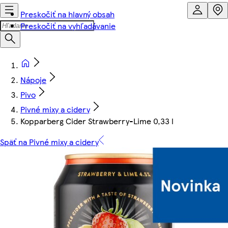
Preskočiť na hlavný obsah
Preskočiť na vyhľadávanie
Nápoje
Pivo
Pivné mixy a cidery
Kopparberg Cider Strawberry-Lime 0,33 l
Späť na Pivné mixy a cidery