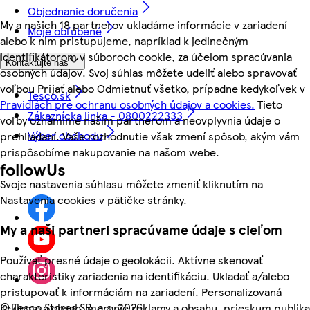
Objednanie doručenia
My a našich 18 partnerov ukladáme informácie v zariadení
Moje obľúbené
alebo k nim pristupujeme, napríklad k jedinečným
identifikátorom v súboroch cookie, za účelom spracúvania
Kontaktujte nás
osobných údajov. Svoj súhlas môžete udeliť alebo spravovať
voľbou Prijať alebo Odmietnuť všetko, prípadne kedykoľvek v
Tesco.sk
Pravidlách pre ochranu osobných údajov a cookies.
Tieto
Zákaznícka linka - 0800222333
voľby oznámime našim partnerom a neovplyvnia údaje o
Výber obchodu
prehliadaní. Vaše rozhodnutie však zmení spôsob, akým vám
prispôsobíme nakupovanie na našom webe.
followUs
Svoje nastavenia súhlasu môžete zmeniť kliknutím na
Nastavenia cookies v pätičke stránky.
My a naši partneri spracúvame údaje s cieľom
Používať presné údaje o geolokácii. Aktívne skenovať
charakteristiky zariadenia na identifikáciu. Ukladať a/alebo
pristupovať k informáciám na zariadení. Personalizovaná
©
Tesco Stores SR, a.s. 2026
reklama a obsah, meranie reklamy a obsahu, prieskum publika