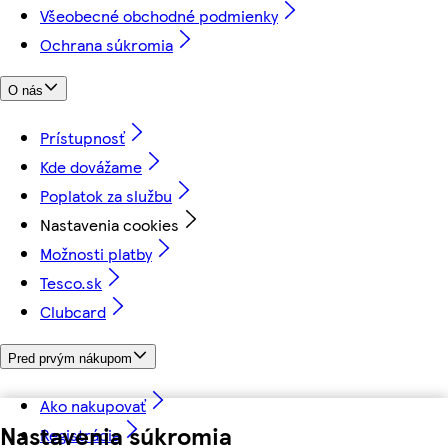
Všeobecné obchodné podmienky
Ochrana súkromia
O nás
Prístupnosť
Kde dovážame
Poplatok za službu
Nastavenia cookies
Možnosti platby
Tesco.sk
Clubcard
Pred prvým nákupom
Ako nakupovať
Nastavenia súkromia
Registrácia