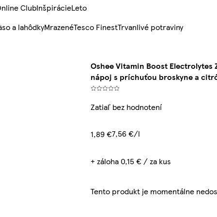
nline Club
Inšpirácie
Leto
so a lahôdky
Mrazené
Tesco Finest
Trvanlivé potraviny
Oshee Vitamin Boost Electrolytes 
nápoj s príchuťou broskyne a citr
Zatiaľ bez hodnotení
7,56 €/l
1,89 €
+ záloha 0,15 € / za kus
Tento produkt je momentálne nedo