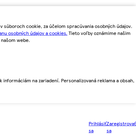
m v súboroch cookie, za účelom spracúvania osobných údajov.
anu osobných údajov a cookies.
Tieto voľby oznámime našim
a našom webe.
ť k informáciám na zariadení. Personalizovaná reklama a obsah,
Prihlásiť
Zaregistrovať
sa
sa