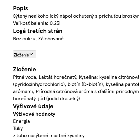
Popis
Sýtený nealkoholický nápoj ochutený s príchuťou broskyn
Veľkosť balenia: 0.25l
Logá tretích strán
Bez cukru, Zálohované
Zloženie
Zloženie
Pitná voda, Laktát horečnatý, Kyselina: kyselina citrónová
(pyridoxínhydrochlorid), biotín (D-biotín), kyselina pa
arómami, Prírodná citrónová aróma s ďalšími prírodnými 
horečnatý, jód (jodid draselný)
Výživové údaje
Výživové hodnoty
Energia
Tuky
z toho nasýtené mastné kyseliny