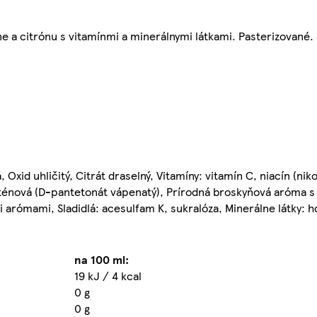
e a citrónu s vitamínmi a minerálnymi látkami. Pasterizované. 
, Oxid uhličitý, Citrát draselný, Vitamíny: vitamín C, niacín (ni
ntoténová (D-pantetonát vápenatý), Prírodná broskyňová aróma s
arómami, Sladidlá: acesulfam K, sukralóza, Minerálne látky: ho
na 100 ml:
19 kJ / 4 kcal
0 g
0 g