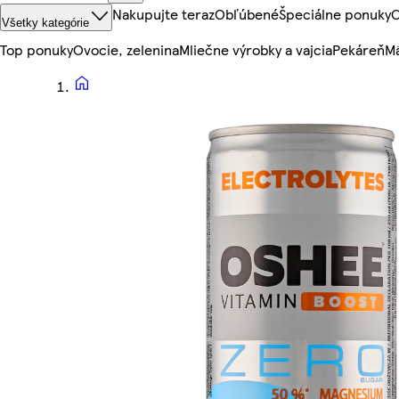
Nakupujte teraz
Obľúbené
Špeciálne ponuky
O
Všetky kategórie
Top ponuky
Ovocie, zelenina
Mliečne výrobky a vajcia
Pekáreň
Mä