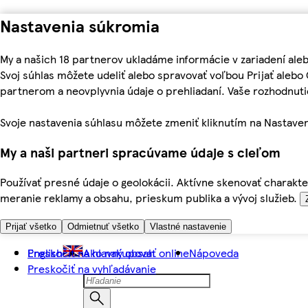
Nastavenia súkromia
My a našich 18 partnerov ukladáme informácie v zariadení ale
Svoj súhlas môžete udeliť alebo spravovať voľbou Prijať aleb
partnerom a neovplyvnia údaje o prehliadaní. Vaše rozhodnu
Svoje nastavenia súhlasu môžete zmeniť kliknutím na Nastaven
My a naši partneri spracúvame údaje s cieľom
Používať presné údaje o geolokácii. Aktívne skenovať charakter
meranie reklamy a obsahu, prieskum publika a vývoj služieb.
Prijať všetko
Odmietnuť všetko
Vlastné nastavenie
Preskočiť na hlavný obsah
English
Ako nakupovať online
Nápoveda
Preskočiť na vyhľadávanie