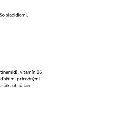
So sladidlami.
kotínamid), vitamín B6
 ďalšími prírodnými
rčík: uhličitan