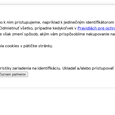
bo k nim pristupujeme, napríklad k jedinečným identifikátoro
o Odmietnuť všetko, prípadne kedykoľvek v
Pravidlách pre ochr
tie však zmení spôsob, akým vám prispôsobíme nakupovanie n
ia cookies v pätičke stránky.
istiky zariadenia na identifikáciu. Ukladať a/alebo pristupova
Zoznam partnerov