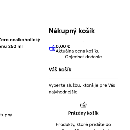
Nákupný košík
Zero nealkoholický
0,00 €
ónu 250 ml
Aktuálna cena košíku
0,00 €
Aktuálna cena košíku
Objednať dodanie
Váš košík
Vyberte službu, ktorá je pre Vás
najvhodnejšie
Prázdny košík
stupný
Produkty, ktoré pridáte do