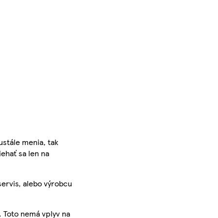
ustále menia, tak
iehať sa len na
servis, alebo výrobcu
. Toto nemá vplyv na