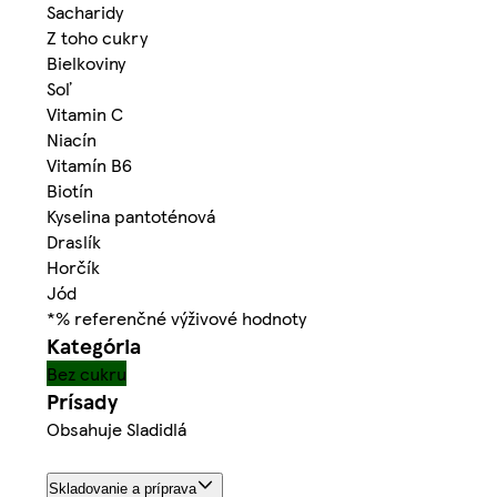
Sacharidy
Z toho cukry
Bielkoviny
Soľ
Vitamin C
Niacín
Vitamín B6
Biotín
Kyselina pantoténová
Draslík
Horčík
Jód
*% referenčné výživové hodnoty
Kategória
Bez cukru
Prísady
Obsahuje Sladidlá
Skladovanie a príprava