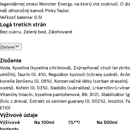
legendárnej zmesi Monster Energy, na ktorú ste zvyknutí. O diz
náš dlhoročný kamoš Pinky Taylor.
Veľkosť balenia: 0.5l
Logá tretích strán
Bez cukru, Zelený bod, Zálohované
Zloženie
Zloženie
Voda, Kyselina (kyselina citrónová), Zvýrazňovač chuti (erytrito
uhličitý, Taurín (0, 4%), Regulátor kyslosti (citrany sodné), Aró
koreňa ženšenu (0, 08%), Konzervačné látky (sorban draselný,
sodný), Kofeín (0, 03%), Sladidlo (sukralóza), L-karnitín-L-vína
Vitamíny (niacín, kyselina pantotenová, B6, B12), Stabilizátor (
živíc z dreva), Extrakt zo semien guarany (0, 002%), Inozitol, F
E110)
Výživové údaje
Výživové
Na 100ml
(%**)
Na 500ml
hodnoty