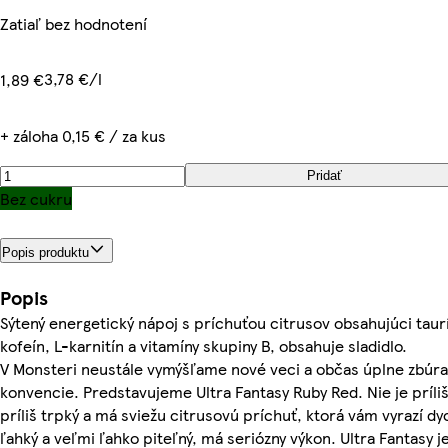
Zatiaľ bez hodnotení
3,78 €/l
1,89 €
+ záloha 0,15 € / za kus
Pridať
Bez cukru
Popis produktu
Popis
Sýtený energetický nápoj s príchuťou citrusov obsahujúci taur
kofeín, L-karnitín a vitamíny skupiny B, obsahuje sladidlo.
V Monsteri neustále vymýšľame nové veci a občas úplne zbúr
konvencie. Predstavujeme Ultra Fantasy Ruby Red. Nie je príliš 
príliš trpký a má sviežu citrusovú príchuť, ktorá vám vyrazí dy
ľahký a veľmi ľahko piteľný, má seriózny výkon. Ultra Fantasy je