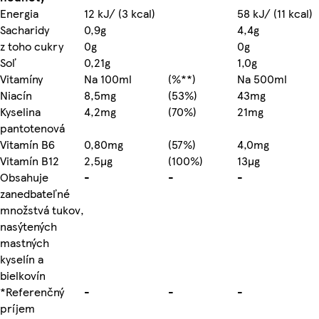
Energia
12 kJ/ (3 kcal)
58 kJ/ (11 kcal)
Sacharidy
0,9g
4,4g
z toho cukry
0g
0g
Soľ
0,21g
1,0g
Vitamíny
Na 100ml
(%**)
Na 500ml
Niacín
8,5mg
(53%)
43mg
Kyselina
4,2mg
(70%)
21mg
pantotenová
Vitamín B6
0,80mg
(57%)
4,0mg
Vitamín B12
2,5µg
(100%)
13µg
Obsahuje
-
-
-
zanedbateľné
množstvá tukov,
nasýtených
mastných
kyselín a
bielkovín
*Referenčný
-
-
-
príjem