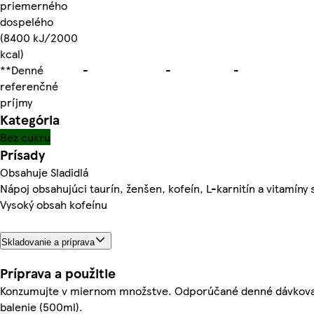
priemerného
dospelého
(8400 kJ/2000
kcal)
**Denné
-
-
-
referenčné
príjmy
Kategória
Bez cukru
Prísady
Obsahuje Sladidlá
Nápoj obsahujúci taurín, ženšen, kofeín, L-karnitín a vitamíny 
Vysoký obsah kofeínu
Skladovanie a príprava
Príprava a použitie
Konzumujte v miernom množstve. Odporúčané denné dávkovan
balenie (500ml).