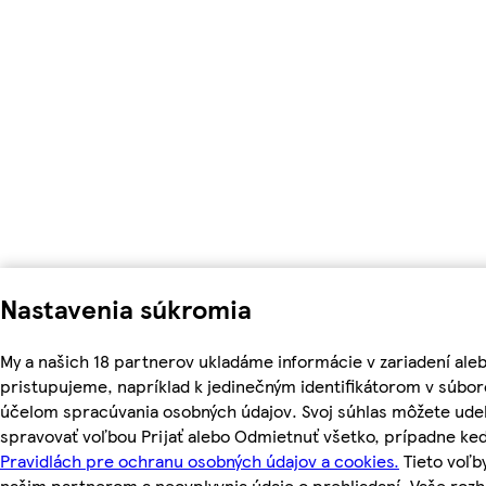
Nastavenia súkromia
My a našich 18 partnerov ukladáme informácie v zariadení ale
pristupujeme, napríklad k jedinečným identifikátorom v súbor
účelom spracúvania osobných údajov. Svoj súhlas môžete udel
spravovať voľbou Prijať alebo Odmietnuť všetko, prípadne ke
Pravidlách pre ochranu osobných údajov a cookies.
Tieto voľ
našim partnerom a neovplyvnia údaje o prehliadaní. Vaše roz