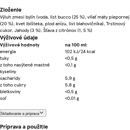
Zloženie
Výluh zmesi bylín (voda, list bucco (25 %), vňať mäty piepornej
(20 %), kvet ibišteka, plod anízu, list blahovičníka), Trstinový
cukor, Jahody (3 %), Šťava z citrónov (1, 5 %)
Výživové údaje
Výživové hodnoty
na 100 ml:
energia
102 kJ/24 kcal
tuky
<0,5 g
z toho nasýtené mastné
<0,1 g
kyseliny
sacharidy
5,9 g
z toho cukry
5,8 g
bielkoviny
<0,5 g
soľ
<0,01 g
Skladovanie a príprava
Príprava a použitie