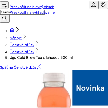
Preskočiť na hlavný obsah
Preskočiť na vyhľadávanie
Nápoje
Čerstvé džúsy
Čerstvé džúsy
Ugo Cold Brew Tea s jahodou 500 ml
Späť na Čerstvé džúsy