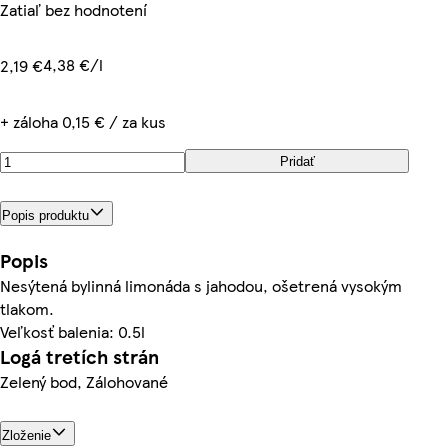
Zatiaľ bez hodnotení
4,38 €/l
2,19 €
+ záloha 0,15 € / za kus
Pridať
Popis produktu
Popis
Nesýtená bylinná limonáda s jahodou, ošetrená vysokým
tlakom.
Veľkosť balenia: 0.5l
Logá tretích strán
Zelený bod, Zálohované
Zloženie