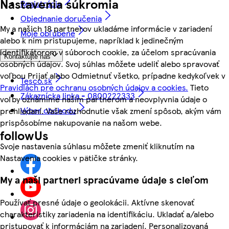
Nastavenia súkromia
Registrácia
Objednanie doručenia
My a našich 18 partnerov ukladáme informácie v zariadení
Moje obľúbené
alebo k nim pristupujeme, napríklad k jedinečným
identifikátorom v súboroch cookie, za účelom spracúvania
Kontaktujte nás
osobných údajov. Svoj súhlas môžete udeliť alebo spravovať
voľbou Prijať alebo Odmietnuť všetko, prípadne kedykoľvek v
Tesco.sk
Pravidlách pre ochranu osobných údajov a cookies.
Tieto
Zákaznícka linka - 0800222333
voľby oznámime našim partnerom a neovplyvnia údaje o
Výber obchodu
prehliadaní. Vaše rozhodnutie však zmení spôsob, akým vám
prispôsobíme nakupovanie na našom webe.
followUs
Svoje nastavenia súhlasu môžete zmeniť kliknutím na
Nastavenia cookies v pätičke stránky.
My a naši partneri spracúvame údaje s cieľom
Používať presné údaje o geolokácii. Aktívne skenovať
charakteristiky zariadenia na identifikáciu. Ukladať a/alebo
pristupovať k informáciám na zariadení. Personalizovaná