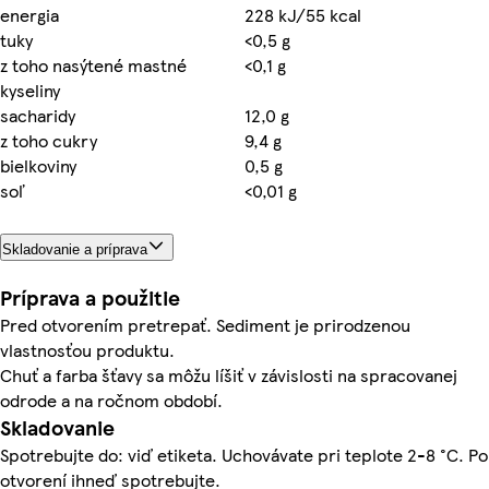
energia
228 kJ/55 kcal
tuky
<0,5 g
z toho nasýtené mastné
<0,1 g
kyseliny
sacharidy
12,0 g
z toho cukry
9,4 g
bielkoviny
0,5 g
soľ
<0,01 g
Skladovanie a príprava
Príprava a použitie
Pred otvorením pretrepať. Sediment je prirodzenou
vlastnosťou produktu.
Chuť a farba šťavy sa môžu líšiť v závislosti na spracovanej
odrode a na ročnom období.
Skladovanie
Spotrebujte do: viď etiketa. Uchovávate pri teplote 2-8 °C. Po
otvorení ihneď spotrebujte.