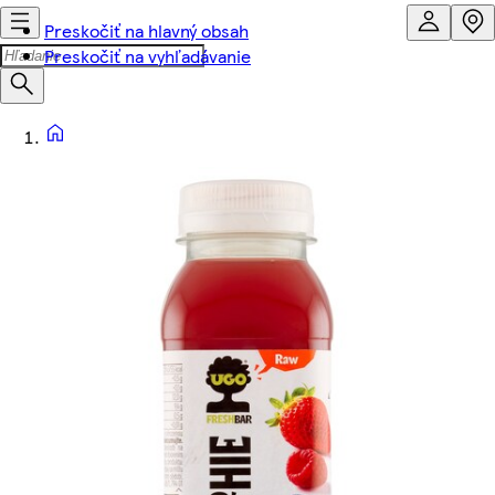
Preskočiť na hlavný obsah
Preskočiť na vyhľadávanie