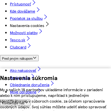
Prístupnosť
Kde dovážame
Poplatok za službu
Nastavenia cookies
Možnosti platby
Tesco.sk
Clubcard
Pred prvým nákupom
Ako nakupovať
Nastavenia súkromia
Registrácia
Objednanie doručenia
My a našich 18 partnerov ukladáme informácie v zariadení
Moje obľúbené
alebo k nim pristupujeme, napríklad k jedinečným
identifikátorom v súboroch cookie, za účelom spracúvania
Kontaktujte nás
osobných údajov. Svoj súhlas môžete udeliť alebo spravovať