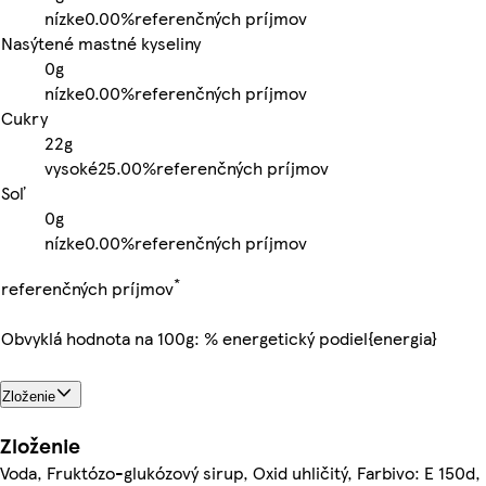
nízke
0.00%
referenčných príjmov
Nasýtené mastné kyseliny
0g
nízke
0.00%
referenčných príjmov
Cukry
22g
vysoké
25.00%
referenčných príjmov
Soľ
0g
nízke
0.00%
referenčných príjmov
*
referenčných príjmov
Obvyklá hodnota na 100g: % energetický podiel{energia}
Zloženie
Zloženie
Voda, Fruktózo-glukózový sirup, Oxid uhličitý, Farbivo: E 150d,