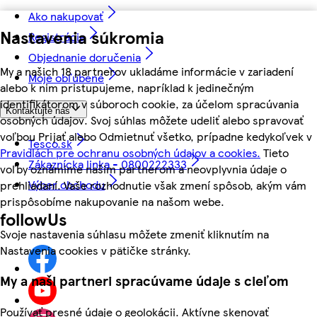
Ako nakupovať
Nastavenia súkromia
Registrácia
Objednanie doručenia
My a našich 18 partnerov ukladáme informácie v zariadení
Moje obľúbené
alebo k nim pristupujeme, napríklad k jedinečným
identifikátorom v súboroch cookie, za účelom spracúvania
Kontaktujte nás
osobných údajov. Svoj súhlas môžete udeliť alebo spravovať
voľbou Prijať alebo Odmietnuť všetko, prípadne kedykoľvek v
Tesco.sk
Pravidlách pre ochranu osobných údajov a cookies.
Tieto
Zákaznícka linka - 0800222333
voľby oznámime našim partnerom a neovplyvnia údaje o
Výber obchodu
prehliadaní. Vaše rozhodnutie však zmení spôsob, akým vám
prispôsobíme nakupovanie na našom webe.
followUs
Svoje nastavenia súhlasu môžete zmeniť kliknutím na
Nastavenia cookies v pätičke stránky.
My a naši partneri spracúvame údaje s cieľom
Používať presné údaje o geolokácii. Aktívne skenovať