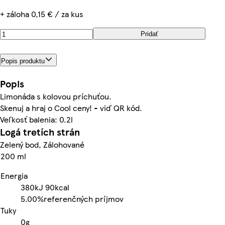
+ záloha 0,15 € / za kus
Pridať
Popis produktu
Popis
Limonáda s kolovou príchuťou.
Skenuj a hraj o Cool ceny! - viď QR kód.
Veľkosť balenia: 0.2l
Logá tretích strán
Zelený bod, Zálohované
200 ml
Energia
380kJ
90kcal
5.00%
referenčných príjmov
Tuky
0g