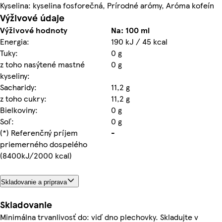
Kyselina: kyselina fosforečná, Prírodné arómy, Aróma kofeín
Výživové údaje
Výživové hodnoty
Na: 100 ml
Energia:
190 kJ / 45 kcal
Tuky:
0 g
z toho nasýtené mastné
0 g
kyseliny:
Sacharidy:
11,2 g
z toho cukry:
11,2 g
Bielkoviny:
0 g
Soľ:
0 g
(*) Referenčný príjem
-
priemerného dospelého
(8400kJ/2000 kcal)
Skladovanie a príprava
Skladovanie
Minimálna trvanlivosť do: viď dno plechovky. Skladujte v