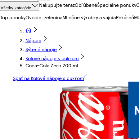
Nakupujte teraz
Obľúbené
Špeciálne ponuky
O
Všetky kategórie
Top ponuky
Ovocie, zelenina
Mliečne výrobky a vajcia
Pekáreň
Mä
Nápoje
Sýtené nápoje
Kolové nápoje s cukrom
Coca-Cola Zero 200 ml
Späť na Kolové nápoje s cukrom