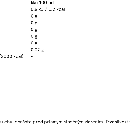
Na: 100 ml
0,9 kJ / 0,2 kcal
0 g
0 g
0 g
0 g
0 g
0,02 g
/2000 kcal)
-
v suchu, chráňte pred priamym slnečným žiarením. Trvanlivosť: 