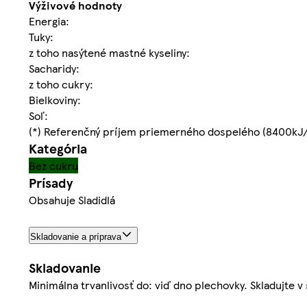
Výživové hodnoty
Energia:
Tuky:
z toho nasýtené mastné kyseliny:
Sacharidy:
z toho cukry:
Bielkoviny:
Soľ:
(*) Referenčný príjem priemerného dospelého (8400kJ
Kategória
Bez cukru
Prísady
Obsahuje Sladidlá
Skladovanie a príprava
Skladovanie
Minimálna trvanlivosť do: viď dno plechovky. Skladujte 