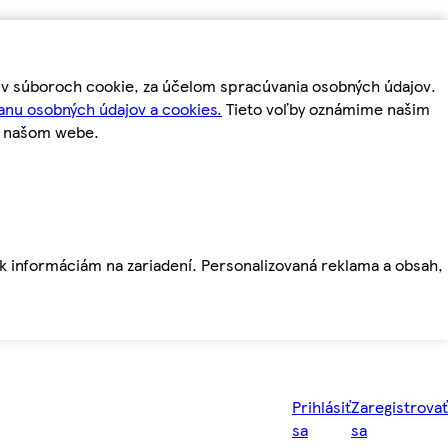
m v súboroch cookie, za účelom spracúvania osobných údajov.
anu osobných údajov a cookies.
Tieto voľby oznámime našim
a našom webe.
ť k informáciám na zariadení. Personalizovaná reklama a obsah,
Prihlásiť
Zaregistrovať
sa
sa