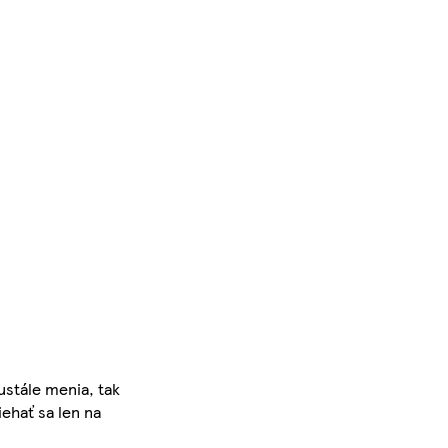
ustále menia, tak
iehať sa len na