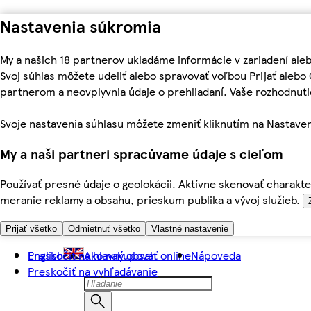
Nastavenia súkromia
My a našich 18 partnerov ukladáme informácie v zariadení ale
Svoj súhlas môžete udeliť alebo spravovať voľbou Prijať aleb
partnerom a neovplyvnia údaje o prehliadaní. Vaše rozhodnu
Svoje nastavenia súhlasu môžete zmeniť kliknutím na Nastaven
My a naši partneri spracúvame údaje s cieľom
Používať presné údaje o geolokácii. Aktívne skenovať charakter
meranie reklamy a obsahu, prieskum publika a vývoj služieb.
Prijať všetko
Odmietnuť všetko
Vlastné nastavenie
Preskočiť na hlavný obsah
English
Ako nakupovať online
Nápoveda
Preskočiť na vyhľadávanie