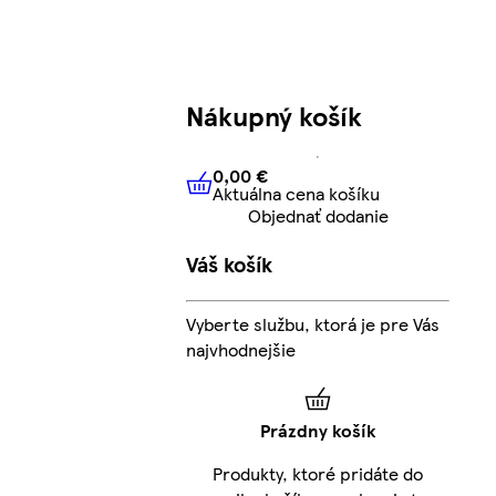
Nákupný košík
0,00 €
Aktuálna cena košíku
0,00 €
Aktuálna cena košíku
Objednať dodanie
Váš košík
Vyberte službu, ktorá je pre Vás
najvhodnejšie
Prázdny košík
Produkty, ktoré pridáte do