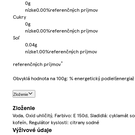
0g
nízke
0.00%
referenčných príjmov
Cukry
0g
nízke
0.00%
referenčných príjmov
Soľ
0.04g
nízke
1.00%
referenčných príjmov
*
referenčných príjmov
Obvyklá hodnota na 100g: % energetický podiel{energia}
Zloženie
Zloženie
Voda, Oxid uhličitý, Farbivo: E 150d, Sladidlá: cyklamát
kofeín, Regulátor kyslosti: citrany sodné
Výživové údaje