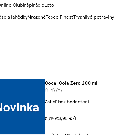
nline Club
Inšpirácie
Leto
so a lahôdky
Mrazené
Tesco Finest
Trvanlivé potraviny
Coca-Cola Zero 200 ml
Zatiaľ bez hodnotení
3,95 €/l
0,79 €