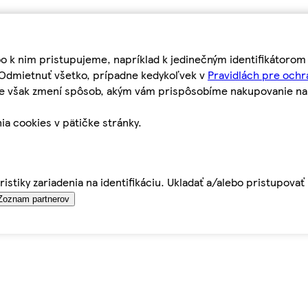
bo k nim pristupujeme, napríklad k jedinečným identifikátoro
o Odmietnuť všetko, prípadne kedykoľvek v
Pravidlách pre ochr
tie však zmení spôsob, akým vám prispôsobíme nakupovanie n
ia cookies v pätičke stránky.
istiky zariadenia na identifikáciu. Ukladať a/alebo pristupova
Zoznam partnerov