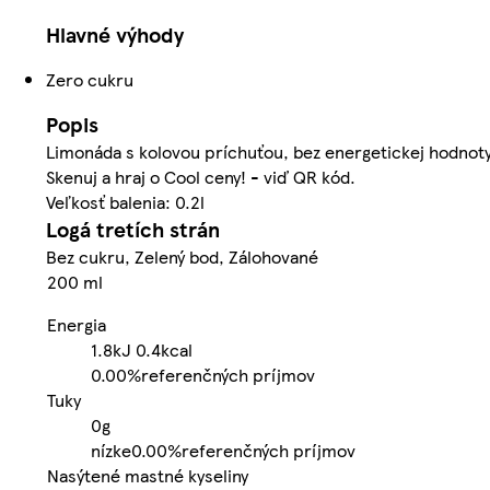
Hlavné výhody
Zero cukru
Popis
Limonáda s kolovou príchuťou, bez energetickej hodnoty
Skenuj a hraj o Cool ceny! - viď QR kód.
Veľkosť balenia: 0.2l
Logá tretích strán
Bez cukru, Zelený bod, Zálohované
200 ml
Energia
1.8kJ
0.4kcal
0.00%
referenčných príjmov
Tuky
0g
nízke
0.00%
referenčných príjmov
Nasýtené mastné kyseliny