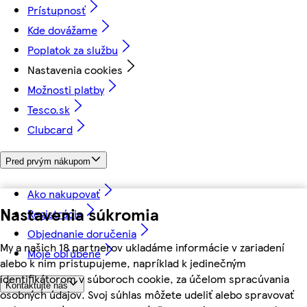
Prístupnosť
Kde dovážame
Poplatok za službu
Nastavenia cookies
Možnosti platby
Tesco.sk
Clubcard
Pred prvým nákupom
Ako nakupovať
Nastavenia súkromia
Registrácia
Objednanie doručenia
My a našich 18 partnerov ukladáme informácie v zariadení
Moje obľúbené
alebo k nim pristupujeme, napríklad k jedinečným
identifikátorom v súboroch cookie, za účelom spracúvania
Kontaktujte nás
osobných údajov. Svoj súhlas môžete udeliť alebo spravovať