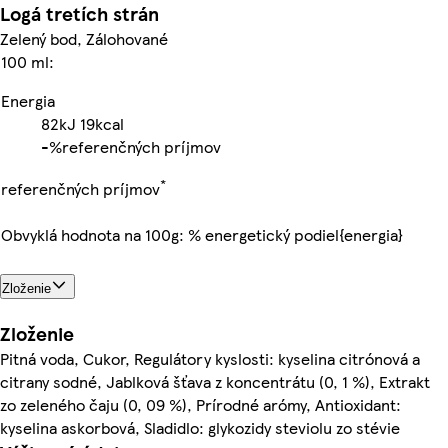
Logá tretích strán
Zelený bod, Zálohované
100 ml:
Energia
82kJ
19kcal
-%
referenčných príjmov
*
referenčných príjmov
Obvyklá hodnota na 100g: % energetický podiel{energia}
Zloženie
Zloženie
Pitná voda, Cukor, Regulátory kyslosti: kyselina citrónová a
citrany sodné, Jablková šťava z koncentrátu (0, 1 %), Extrakt
zo zeleného čaju (0, 09 %), Prírodné arómy, Antioxidant:
kyselina askorbová, Sladidlo: glykozidy steviolu zo stévie