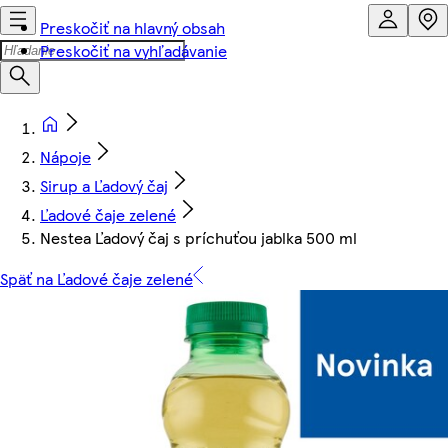
Preskočiť na hlavný obsah
Preskočiť na vyhľadávanie
Nápoje
Sirup a Ľadový čaj
Ľadové čaje zelené
Nestea Ľadový čaj s príchuťou jablka 500 ml
Späť na Ľadové čaje zelené