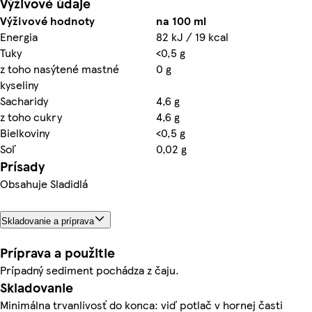
Výživové údaje
Výživové hodnoty
na 100 ml
Energia
82 kJ / 19 kcal
Tuky
<0,5 g
z toho nasýtené mastné
0 g
kyseliny
Sacharidy
4,6 g
z toho cukry
4,6 g
Bielkoviny
<0,5 g
Soľ
0,02 g
Prísady
Obsahuje Sladidlá
Skladovanie a príprava
Príprava a použitie
Prípadný sediment pochádza z čaju.
Skladovanie
Minimálna trvanlivosť do konca: viď potlač v hornej časti