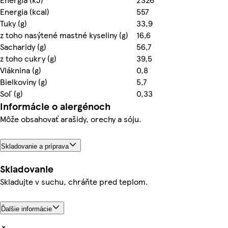
Energia (kcal)
557
Tuky (g)
33,9
z toho nasýtené mastné kyseliny (g)
16,6
Sacharidy (g)
56,7
z toho cukry (g)
39,5
Vláknina (g)
0,8
Bielkoviny (g)
5,7
Soľ (g)
0,33
Informácie o alergénoch
Môže obsahovať arašidy, orechy a sóju.
Skladovanie a príprava
Skladovanie
Skladujte v suchu, chráňte pred teplom.
Ďalšie informácie