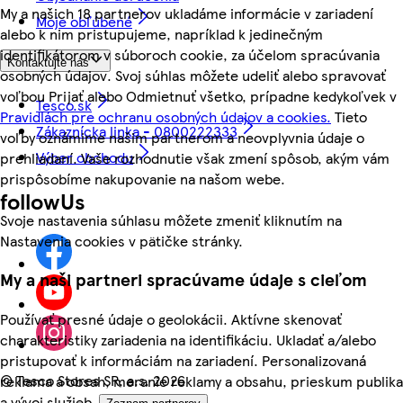
My a našich 18 partnerov ukladáme informácie v zariadení
Moje obľúbené
alebo k nim pristupujeme, napríklad k jedinečným
identifikátorom v súboroch cookie, za účelom spracúvania
Kontaktujte nás
osobných údajov. Svoj súhlas môžete udeliť alebo spravovať
voľbou Prijať alebo Odmietnuť všetko, prípadne kedykoľvek v
Tesco.sk
Pravidlách pre ochranu osobných údajov a cookies.
Tieto
Zákaznícka linka - 0800222333
voľby oznámime našim partnerom a neovplyvnia údaje o
Výber obchodu
prehliadaní. Vaše rozhodnutie však zmení spôsob, akým vám
prispôsobíme nakupovanie na našom webe.
followUs
Svoje nastavenia súhlasu môžete zmeniť kliknutím na
Nastavenia cookies v pätičke stránky.
My a naši partneri spracúvame údaje s cieľom
Používať presné údaje o geolokácii. Aktívne skenovať
charakteristiky zariadenia na identifikáciu. Ukladať a/alebo
pristupovať k informáciám na zariadení. Personalizovaná
©
Tesco Stores SR, a.s. 2026
reklama a obsah, meranie reklamy a obsahu, prieskum publika
a vývoj služieb.