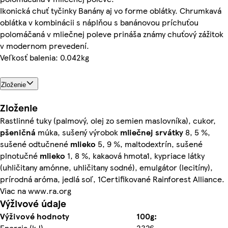
Ikonická chuť tyčinky Banány aj vo forme oblátky. Chrumkavá
oblátka v kombinácii s náplňou s banánovou príchuťou
polomáčaná v mliečnej poleve prináša známy chuťový zážitok
v modernom prevedení.
Veľkosť balenia: 0.042kg
Zloženie
Zloženie
Rastlinné tuky (palmový, olej zo semien maslovníka), cukor,
pšeničná
múka, sušený výrobok
mliečnej srvátky
8, 5 %,
sušené odtučnené
mlieko
5, 9 %, maltodextrín, sušené
plnotučné
mlieko
1, 8 %, kakaová hmota1, kypriace látky
(uhličitany amónne, uhličitany sodné), emulgátor (lecitíny),
prírodná aróma, jedlá soľ, 1Certifikované Rainforest Alliance.
Viac na www.ra.org
Výživové údaje
Výživové hodnoty
100g:
Energia (kJ)
2326