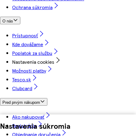
Ochrana súkromia
O nás
Prístupnosť
Kde dovážame
Poplatok za službu
Nastavenia cookies
Možnosti platby
Tesco.sk
Clubcard
Pred prvým nákupom
Ako nakupovať
Nastavenia súkromia
Registrácia
Objednanie doručenia