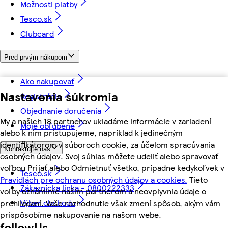
Možnosti platby
Tesco.sk
Clubcard
Pred prvým nákupom
Ako nakupovať
Nastavenia súkromia
Registrácia
Objednanie doručenia
My a našich 18 partnerov ukladáme informácie v zariadení
Moje obľúbené
alebo k nim pristupujeme, napríklad k jedinečným
identifikátorom v súboroch cookie, za účelom spracúvania
Kontaktujte nás
osobných údajov. Svoj súhlas môžete udeliť alebo spravovať
voľbou Prijať alebo Odmietnuť všetko, prípadne kedykoľvek v
Tesco.sk
Pravidlách pre ochranu osobných údajov a cookies.
Tieto
Zákaznícka linka - 0800222333
voľby oznámime našim partnerom a neovplyvnia údaje o
Výber obchodu
prehliadaní. Vaše rozhodnutie však zmení spôsob, akým vám
prispôsobíme nakupovanie na našom webe.
followUs