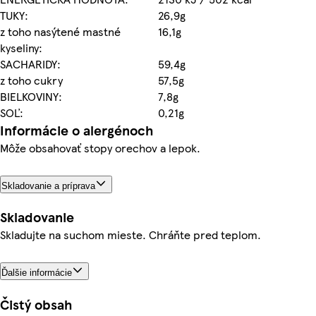
TUKY:
26,9g
z toho nasýtené mastné
16,1g
kyseliny:
SACHARIDY:
59,4g
z toho cukry
57,5g
BIELKOVINY:
7,8g
SOĽ:
0,21g
Informácie o alergénoch
Môže obsahovať stopy orechov a lepok.
Skladovanie a príprava
Skladovanie
Skladujte na suchom mieste. Chráňte pred teplom.
Ďalšie informácie
Čistý obsah