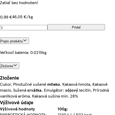
Zatiaľ bez hodnotení
46,05 €/kg
0,99 €
Pridať
Popis produktu
Veľkosť balenia: 0.0215kg
Zloženie
Zloženie
Cukor, Plnotučné sušené
mlieko
, Kakaová hmota, Kakaové
maslo, Sušená
srvátka
, Emulgátor:
sójový
lecitín, Prírodná
vanilková aróma, Kakaová sušina min. 28%
Výživové údaje
Výživové hodnoty
100g:
ENERGETICKÁ HODNOTA:
2130 kJ / 502 kcal