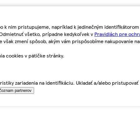
bo k nim pristupujeme, napríklad k jedinečným identifikátoro
o Odmietnuť všetko, prípadne kedykoľvek v
Pravidlách pre ochr
tie však zmení spôsob, akým vám prispôsobíme nakupovanie n
ia cookies v pätičke stránky.
istiky zariadenia na identifikáciu. Ukladať a/alebo pristupova
Zoznam partnerov