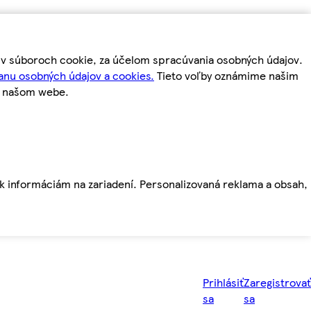
m v súboroch cookie, za účelom spracúvania osobných údajov.
anu osobných údajov a cookies.
Tieto voľby oznámime našim
a našom webe.
ť k informáciám na zariadení. Personalizovaná reklama a obsah,
Prihlásiť
Zaregistrovať
sa
sa