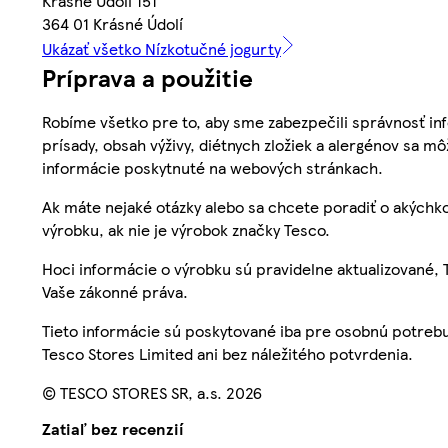
Krásné Údolí 151
364 01 Krásné Údolí
Ukázať všetko Nízkotučné jogurty
Príprava a použitie
Robíme všetko pre to, aby sme zabezpečili správnosť inf
prísady, obsah výživy, diétnych zložiek a alergénov sa mô
informácie poskytnuté na webových stránkach.
Ak máte nejaké otázky alebo sa chcete poradiť o akýchko
výrobku, ak nie je výrobok značky Tesco.
Hoci informácie o výrobku sú pravidelne aktualizované
Vaše zákonné práva.
Tieto informácie sú poskytované iba pre osobnú potre
Tesco Stores Limited ani bez náležitého potvrdenia.
© TESCO STORES SR, a.s. 2026
Zatiaľ bez recenzií