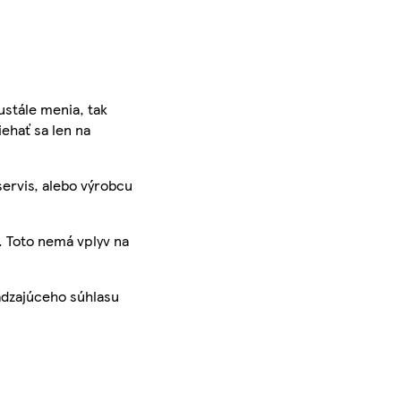
ustále menia, tak
iehať sa len na
servis, alebo výrobcu
. Toto nemá vplyv na
ádzajúceho súhlasu