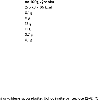
na 100g výrobku
275 kJ / 65 kcal
0,1 g
0 g
12 g
11 g
3,7 g
0,1 g
 urýchlene spotrebujte. Uchovávajte pri teplote (2-8) °C.