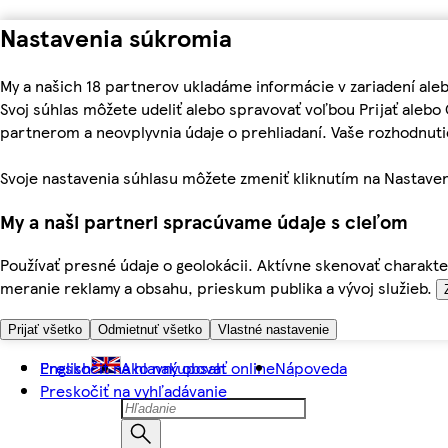
Nastavenia súkromia
My a našich 18 partnerov ukladáme informácie v zariadení ale
Svoj súhlas môžete udeliť alebo spravovať voľbou Prijať aleb
partnerom a neovplyvnia údaje o prehliadaní. Vaše rozhodnu
Svoje nastavenia súhlasu môžete zmeniť kliknutím na Nastaven
My a naši partneri spracúvame údaje s cieľom
Používať presné údaje o geolokácii. Aktívne skenovať charakter
meranie reklamy a obsahu, prieskum publika a vývoj služieb.
Prijať všetko
Odmietnuť všetko
Vlastné nastavenie
Preskočiť na hlavný obsah
English
Ako nakupovať online
Nápoveda
Preskočiť na vyhľadávanie