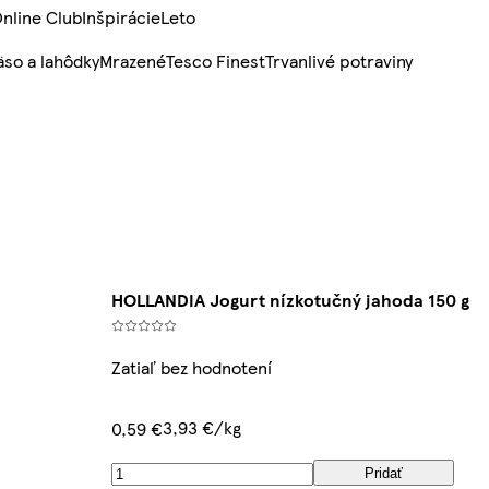
nline Club
Inšpirácie
Leto
so a lahôdky
Mrazené
Tesco Finest
Trvanlivé potraviny
HOLLANDIA Jogurt nízkotučný jahoda 150 g
Zatiaľ bez hodnotení
3,93 €/kg
0,59 €
Pridať