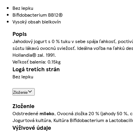
Bez lepku
Bifidobacterium BB12®
Vysoký obsah bielkovín
Popis
Jahodový jogurt s 0 % tuku v sebe spája ľahkosť, poctiv
sústu lákavú ovocnú sviežosť. Ideálna voľba na ľahkú des
Hollandia® zal. 1991.
Veľkosť balenia: 0.15kg
Logá tretích strán
Bez lepku
Zloženie
Zloženie
Odstredené
mlieko
, Ovocná zložka 20 % (jahody 50 %, c
Jogurtová kultúra, Kultúra Bifidobacterium a Lactobacill
Výživové údaje