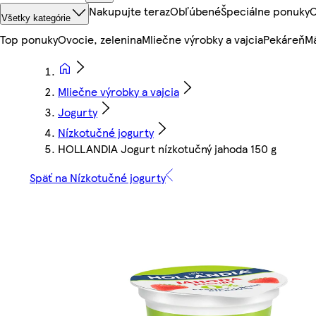
Nakupujte teraz
Obľúbené
Špeciálne ponuky
O
Všetky kategórie
Top ponuky
Ovocie, zelenina
Mliečne výrobky a vajcia
Pekáreň
Mä
Mliečne výrobky a vajcia
Jogurty
Nízkotučné jogurty
HOLLANDIA Jogurt nízkotučný jahoda 150 g
Späť na Nízkotučné jogurty