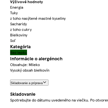
Výživové hodnoty
Energia
Tuky
z toho nasýtené mastné kyseliny
Sacharidy
z toho cukry
Bielkoviny
Soľ
Kategória
Bez lepku
Informácie o alergénoch
Obsahuje: Mlieko
Vysoký obsah bielkovín
Skladovanie a príprava
Skladovanie
Spotrebujte do dátumu uvedeného na viečku. Po otvorení