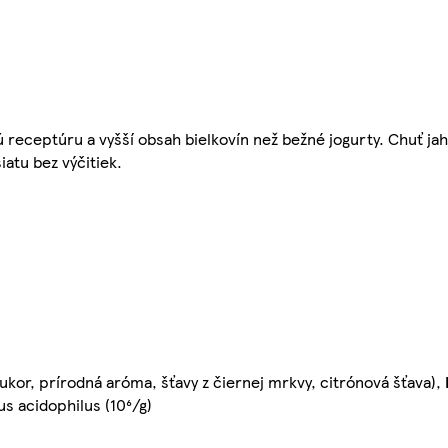
ú receptúru a vyšší obsah bielkovín než bežné jogurty. Chuť 
iatu bez výčitiek.
ukor, prírodná aróma, šťavy z čiernej mrkvy, citrónová šťava),
us acidophilus (10⁶/g)