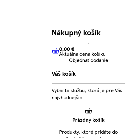
Nákupný košík
0,00 €
Aktuálna cena košíku
0,00 €
Aktuálna cena košíku
Objednať dodanie
Váš košík
Vyberte službu, ktorá je pre Vás
najvhodnejšie
Prázdny košík
Produkty, ktoré pridáte do