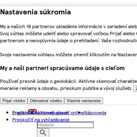
Nastavenia súkromia
My a našich 18 partnerov ukladáme informácie v zariadení ale
Svoj súhlas môžete udeliť alebo spravovať voľbou Prijať aleb
partnerom a neovplyvnia údaje o prehliadaní. Vaše rozhodnu
Svoje nastavenia súhlasu môžete zmeniť kliknutím na Nastaven
My a naši partneri spracúvame údaje s cieľom
Používať presné údaje o geolokácii. Aktívne skenovať charakter
meranie reklamy a obsahu, prieskum publika a vývoj služieb.
Prijať všetko
Odmietnuť všetko
Vlastné nastavenie
Preskočiť na hlavný obsah
English
Ako nakupovať online
Nápoveda
Preskočiť na vyhľadávanie