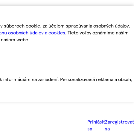
m v súboroch cookie, za účelom spracúvania osobných údajov.
anu osobných údajov a cookies.
Tieto voľby oznámime našim
a našom webe.
ť k informáciám na zariadení. Personalizovaná reklama a obsah,
Prihlásiť
Zaregistrovať
sa
sa