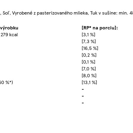
, Soľ, Vyrobené z pasterizovaného mlieka, Tuk v sušine: min. 4
 výrobku
[RP* na porciu]:
 279 kcal
[3,1 %]
[7,3 %]
[16,5 %]
[0,2 %]
[0,1 %]
[7,0 %]
[8,0 %]
60 %*)
[13,1 %]
-
-
-