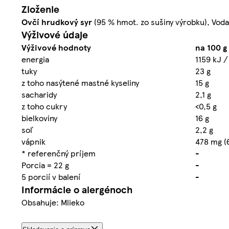
Zloženie
Ovčí hrudkový
syr
(95 % hmot. zo sušiny výrobku), Voda
Výživové údaje
Výživové hodnoty
na 100 g
energia
1159 kJ /
tuky
23 g
z toho nasýtené mastné kyseliny
15 g
sacharidy
2,1 g
z toho cukry
<0,5 g
bielkoviny
16 g
soľ
2,2 g
vápnik
478 mg (
* referenčný príjem
-
Porcia = 22 g
-
5 porcií v balení
-
Informácie o alergénoch
Obsahuje: Mlieko