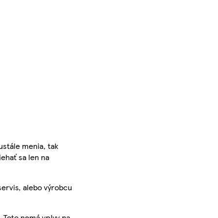
ustále menia, tak
iehať sa len na
servis, alebo výrobcu
. Toto nemá vplyv na