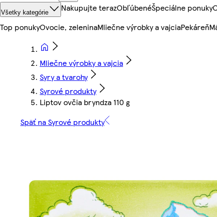
Nakupujte teraz
Obľúbené
Špeciálne ponuky
O
Všetky kategórie
Top ponuky
Ovocie, zelenina
Mliečne výrobky a vajcia
Pekáreň
Mä
Mliečne výrobky a vajcia
Syry a tvarohy
Syrové produkty
Liptov ovčia bryndza 110 g
Späť na Syrové produkty