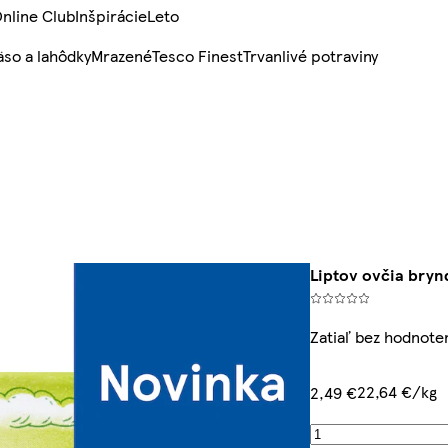
nline Club
Inšpirácie
Leto
so a lahôdky
Mrazené
Tesco Finest
Trvanlivé potraviny
Liptov ovčia bryn
Zatiaľ bez hodnote
22,64 €/kg
2,49 €