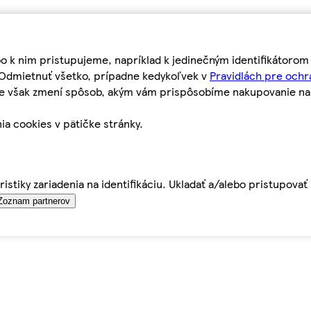
bo k nim pristupujeme, napríklad k jedinečným identifikátoro
o Odmietnuť všetko, prípadne kedykoľvek v
Pravidlách pre ochr
tie však zmení spôsob, akým vám prispôsobíme nakupovanie n
ia cookies v pätičke stránky.
istiky zariadenia na identifikáciu. Ukladať a/alebo pristupova
Zoznam partnerov