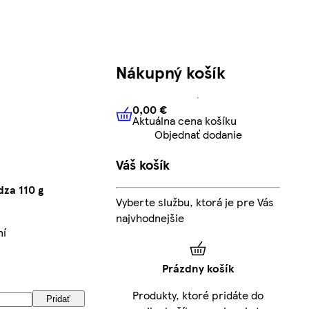
Nákupný košík
0,00 €
Aktuálna cena košíku
0,00 €
Aktuálna cena košíku
Objednať dodanie
Váš košík
dza 110 g
Vyberte službu, ktorá je pre Vás
najvhodnejšie
ní
Prázdny košík
Produkty, ktoré pridáte do
Pridať