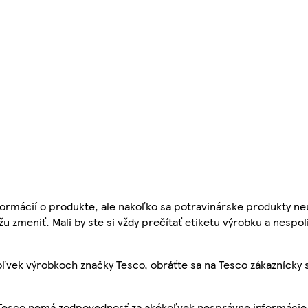
ormácií o produkte, ale nakoľko sa potravinárske produkty ne
žu zmeniť. Mali by ste si vždy prečítať etiketu výrobku a nespol
ľvek výrobkoch značky Tesco, obráťte sa na Tesco zákaznícky 
, Tesco nemá zodpovednosť za akékoľvek nesprávne informácie