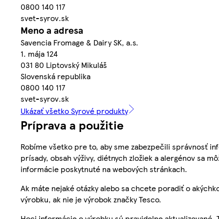
0800 140 117
svet-syrov.sk
Meno a adresa
Savencia Fromage & Dairy SK, a.s.
1. mája 124
031 80 Liptovský Mikuláš
Slovenská republika
0800 140 117
svet-syrov.sk
Ukázať všetko Syrové produkty
Príprava a použitie
Robíme všetko pre to, aby sme zabezpečili správnosť inf
prísady, obsah výživy, diétnych zložiek a alergénov sa mô
informácie poskytnuté na webových stránkach.
Ak máte nejaké otázky alebo sa chcete poradiť o akýchko
výrobku, ak nie je výrobok značky Tesco.
Hoci informácie o výrobku sú pravidelne aktualizované