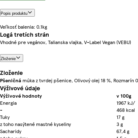
Popis produktu
Veľkosť balenia: 0.1kg
Logá tretích strán
Vhodné pre vegánov, Talianska vlajka, V-Label Vegan (VEBU)
Zloženie
Zloženie
Pšeničná
múka z tvrdej pšenice, Olivový olej 18 %, Rozmarín 0
Výživové údaje
Výživové hodnoty
v 100g
Energia
1967 kJ/
-
468 kcal
Tuky
17 g
z toho nasýtené mastné kyseliny
3 g
Sacharidy
67,4 g