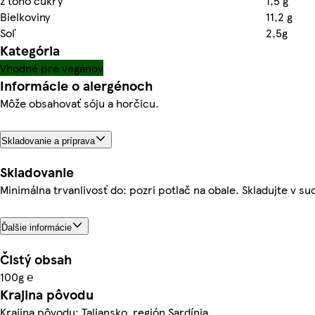
z toho cukry
1,5 g
Bielkoviny
11,2 g
Soľ
2,5g
Kategória
Vhodné pre vegánov
Informácie o alergénoch
Môže obsahovať sóju a horčicu.
Skladovanie a príprava
Skladovanie
Minimálna trvanlivosť do: pozri potlač na obale. Skladujte v s
Ďalšie informácie
Čistý obsah
100g ℮
Krajina pôvodu
Krajina pôvodu: Taliansko, región Sardínia