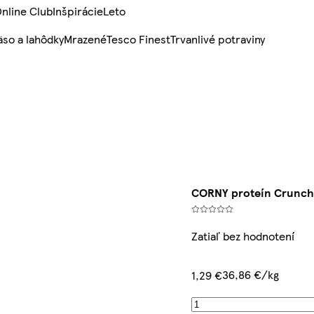
nline Club
Inšpirácie
Leto
so a lahôdky
Mrazené
Tesco Finest
Trvanlivé potraviny
CORNY proteín Crunch
Zatiaľ bez hodnotení
36,86 €/kg
1,29 €