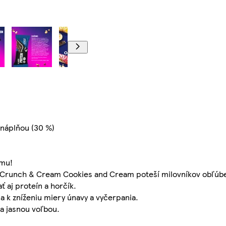
 náplňou (30 %)
ému!
 Crunch & Cream Cookies and Cream poteší milovníkov obľúb
 aj proteín a horčík.
a k zníženiu miery únavy a vyčerpania.
ka jasnou voľbou.