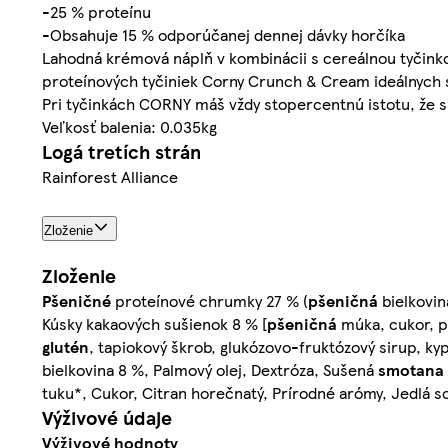
-25 % proteínu
-Obsahuje 15 % odporúčanej dennej dávky horčíka
Lahodná krémová náplň v kombinácii s cereálnou tyčinkou 
proteínových tyčiniek Corny Crunch & Cream ideálnych s
Pri tyčinkách CORNY máš vždy stopercentnú istotu, že s
Veľkosť balenia: 0.035kg
Logá tretích strán
Rainforest Alliance
Zloženie
Zloženie
Pšeničné
proteínové chrumky 27 % (
pšeničná
bielkovin
Kúsky kakaových sušienok 8 % [
pšeničná
múka, cukor, p
glutén
, tapiokový škrob, glukózovo-fruktózový sirup, kyp
bielkovina 8 %, Palmový olej, Dextróza, Sušená
smotana
tuku*, Cukor, Citran horečnatý, Prírodné arómy, Jedlá soľ
Výživové údaje
Výživové hodnoty