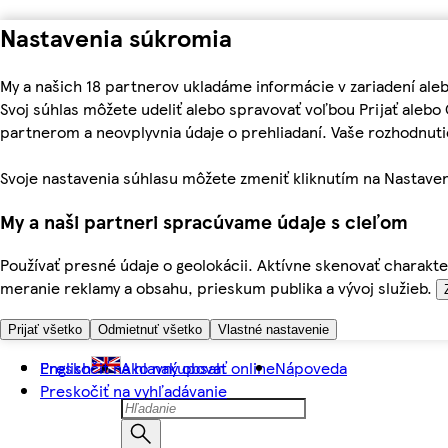
Nastavenia súkromia
My a našich 18 partnerov ukladáme informácie v zariadení ale
Svoj súhlas môžete udeliť alebo spravovať voľbou Prijať aleb
partnerom a neovplyvnia údaje o prehliadaní. Vaše rozhodnu
Svoje nastavenia súhlasu môžete zmeniť kliknutím na Nastaven
My a naši partneri spracúvame údaje s cieľom
Používať presné údaje o geolokácii. Aktívne skenovať charakter
meranie reklamy a obsahu, prieskum publika a vývoj služieb.
Prijať všetko
Odmietnuť všetko
Vlastné nastavenie
Preskočiť na hlavný obsah
English
Ako nakupovať online
Nápoveda
Preskočiť na vyhľadávanie