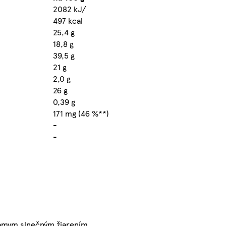
2082 kJ/
497 kcal
25,4 g
18,8 g
39,5 g
21 g
2,0 g
26 g
0,39 g
171 mg (46 %**)
-
-
iamym slnečným žiarením.