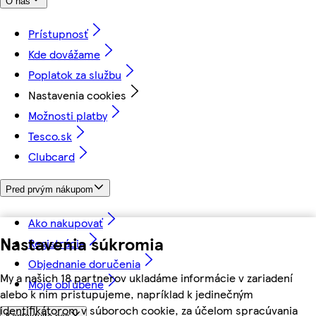
O nás
Prístupnosť
Kde dovážame
Poplatok za službu
Nastavenia cookies
Možnosti platby
Tesco.sk
Clubcard
Pred prvým nákupom
Ako nakupovať
Nastavenia súkromia
Registrácia
Objednanie doručenia
My a našich 18 partnerov ukladáme informácie v zariadení
Moje obľúbené
alebo k nim pristupujeme, napríklad k jedinečným
identifikátorom v súboroch cookie, za účelom spracúvania