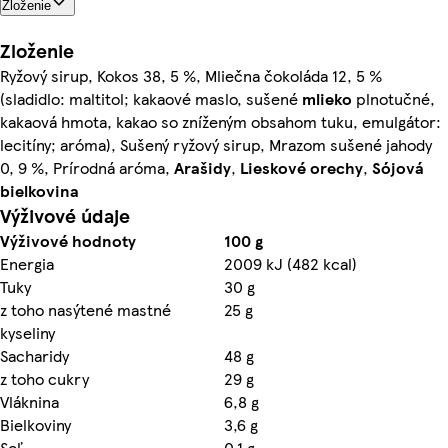
Zloženie
Zloženie
Ryžový sirup, Kokos 38, 5 %, Mliečna čokoláda 12, 5 %
(sladidlo: maltitol; kakaové maslo, sušené
mlieko
plnotučné,
kakaová hmota, kakao so zníženým obsahom tuku, emulgátor:
lecitíny; aróma), Sušený ryžový sirup, Mrazom sušené jahody
0, 9 %, Prírodná aróma,
Arašidy
,
Lieskové orechy
,
Sójová
bielkovina
Výživové údaje
Výživové hodnoty
100 g
Energia
2009 kJ (482 kcal)
Tuky
30 g
z toho nasýtené mastné
25 g
kyseliny
Sacharidy
48 g
z toho cukry
29 g
Vláknina
6,8 g
Bielkoviny
3,6 g
Soľ
0,1 g