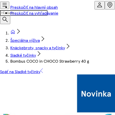
Preskočiť na hlavný obsah
Preskočiť na vyhľadávanie
Špeciálna výživa
Knäckebroty, snacky a tyčinky
Sladké tyčinky
Bombus COCO in CHOCO Strawberry 40 g
Späť na Sladké tyčinky