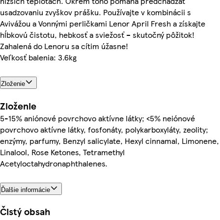
nižších teplotách. Okrem toho pomáha predchádzať
usadzovaniu zvyškov prášku. Používajte v kombinácii s
Avivážou a Vonnými perličkami Lenor April Fresh a získajte
hĺbkovú čistotu, hebkosť a sviežosť – skutočný pôžitok!
Zahalená do Lenoru sa cítim úžasne!
Veľkosť balenia: 3.6kg
Zloženie
Zloženie
5-15% aniónové povrchovo aktívne látky; <5% neiónové
povrchovo aktívne látky, fosfonáty, polykarboxyláty, zeolity;
enzýmy, parfumy, Benzyl salicylate, Hexyl cinnamal, Limonene,
Linalool, Rose Ketones, Tetramethyl
Acetyloctahydronaphthalenes.
Ďalšie informácie
Čistý obsah