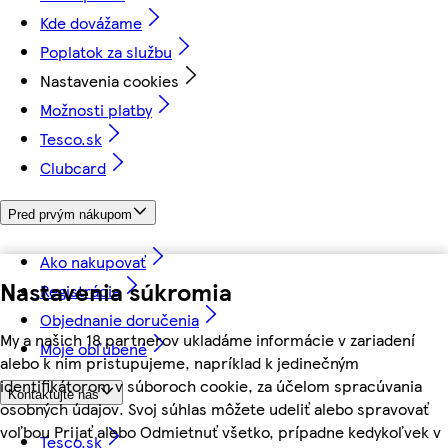
Kde dovážame
Poplatok za službu
Nastavenia cookies
Možnosti platby
Tesco.sk
Clubcard
Pred prvým nákupom
Ako nakupovať
Nastavenia súkromia
Registrácia
Objednanie doručenia
My a našich 18 partnerov ukladáme informácie v zariadení
Moje obľúbené
alebo k nim pristupujeme, napríklad k jedinečným
identifikátorom v súboroch cookie, za účelom spracúvania
Kontaktujte nás
osobných údajov. Svoj súhlas môžete udeliť alebo spravovať
voľbou Prijať alebo Odmietnuť všetko, prípadne kedykoľvek v
Tesco.sk