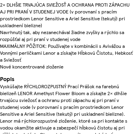
2× DLHŠIE TRVAJÚCA SVIEŽOSŤ A OCHRANA PROTI ZÁPACHU
AJ PRI PRANÍ V STUDENEJ VODE (v porovnaní s pracím
prostriedkom Lenor Sensitive a Ariel Sensitive (tekutý) pri
uskladnení bielizne)
Navrhnutý tak, aby nezanechával žiadne zvyšky a rýchlo sa
rozpúšťal aj pri praní v studenej vode
MAXIMÁLNY PÔŽITOK: Používajte v kombinácii s Avivážou a
Vonnými perličkami Lenor a získajte Hĺbkovú Čistotu, Hebkosť
a Sviežosť
Nové koncentrované zloženie
Popis
Vyskúšajte RÝCHLOROZPUSTNÝ Prací Prášok na farebnú
bielizeň LENOR Amethyst Flower Bloom a získajte 2× dlhšie
trvajúcu sviežosť a ochranu proti zápachu aj pri praní v
studenej vode (v porovnaní s pracím prostriedkom Lenor
Sensitive a Ariel Sensitive (tekutý) pri uskladnení bielizne).
Lenor má rýchlorozpustné zloženie, ktoré sa pri kontakte s
vodou okamžite aktivuje a zabezpečí hĺbkovú čistotu aj pri