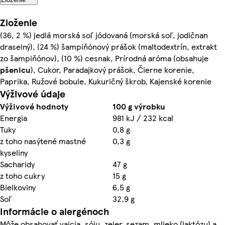
Zloženie
(36, 2 %) jedlá morská soľ jódovaná (morská soľ, jodičnan
draselný), (24 %) šampiňónový prášok (maltodextrín, extrakt
zo šampiňónov), (10 %) cesnak, Prírodná aróma (obsahuje
pšenicu
), Cukor, Paradajkový prášok, Čierne korenie,
Paprika, Ružové bobule, Kukuričný škrob, Kajenské korenie
Výživové údaje
Výživové hodnoty
100 g výrobku
Energia
981 kJ / 232 kcal
Tuky
0,8 g
z toho nasýtené mastné
0,3 g
kyseliny
Sacharidy
47 g
z toho cukry
15 g
Bielkoviny
6,5 g
Soľ
32,9 g
Informácie o alergénoch
Môže obsahovať vajcia, sóju, zeler, sezam, mlieko (laktózu) a