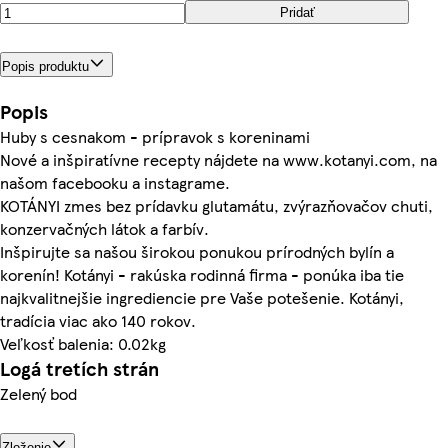
Pridať
Popis produktu
Popis
Huby s cesnakom - prípravok s koreninami
Nové a inšpiratívne recepty nájdete na www.kotanyi.com, na
našom facebooku a instagrame.
KOTÁNYI zmes bez prídavku glutamátu, zvýrazňovačov chuti,
konzervačných látok a farbív.
Inšpirujte sa našou širokou ponukou prírodných bylín a
korenín! Kotányi - rakúska rodinná firma - ponúka iba tie
najkvalitnejšie ingrediencie pre Vaše potešenie. Kotányi,
tradícia viac ako 140 rokov.
Veľkosť balenia: 0.02kg
Logá tretích strán
Zelený bod
Zloženie