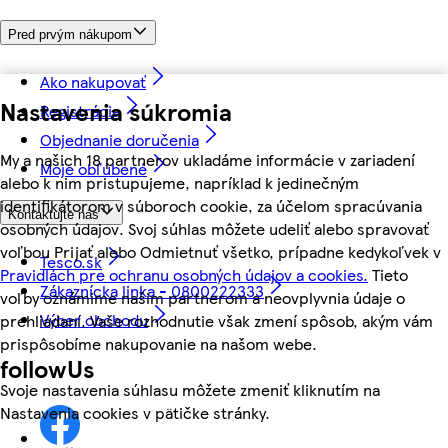
Pred prvým nákupom
Ako nakupovať
Nastavenia súkromia
Registrácia
Objednanie doručenia
My a našich 18 partnerov ukladáme informácie v zariadení
Moje obľúbené
alebo k nim pristupujeme, napríklad k jedinečným
identifikátorom v súboroch cookie, za účelom spracúvania
Kontaktujte nás
osobných údajov. Svoj súhlas môžete udeliť alebo spravovať
voľbou Prijať alebo Odmietnuť všetko, prípadne kedykoľvek v
Tesco.sk
Pravidlách pre ochranu osobných údajov a cookies.
Tieto
Zákaznícka linka - 0800222333
voľby oznámime našim partnerom a neovplyvnia údaje o
Výber obchodu
prehliadaní. Vaše rozhodnutie však zmení spôsob, akým vám
prispôsobíme nakupovanie na našom webe.
followUs
Svoje nastavenia súhlasu môžete zmeniť kliknutím na
Nastavenia cookies v pätičke stránky.