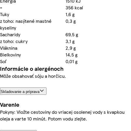
Energia
1510 kJ
-
356 kcal
Tuky
1,6 g
z toho: nasýtené mastné
0,3 g
kyseliny
Sacharidy
69,5 g
z toho: cukry
3,1 g
Vláknina
2,9 g
Bielkoviny
14,5 g
Soľ
0,01 g
Informácie o alergénoch
Môže obsahovať sóju a horčicu.
Skladovanie a príprava
Varenie
Pokyny: Vložte cestoviny do vriacej osolenej vody s kvapkou
oleja a varte 10 minút. Potom vodu zlejte.