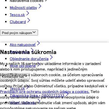
Nastavenia cookies
Možnosti platby
Tesco.sk
Clubcard
Pred prvým nákupom
Ako nakupovať
Nastavenia súkromia
Registrácia
Objednanie doručenia
My a našich 18 partnerov ukladáme informácie v zariadení
Moje obľúbené
alebo k nim pristupujeme, napríklad k jedinečným
identifikátorom v súboroch cookie, za účelom spracúvania
Kontaktujte nás
osobných údajov. Svoj súhlas môžete udeliť alebo spravovať
voľbou Prijať alebo Odmietnuť všetko, prípadne kedykoľvek v
Tesco.sk
Pravidlách pre ochranu osobných údajov a cookies.
Tieto
Zákaznícka linka - 0800222333
voľby oznámime našim partnerom a neovplyvnia údaje o
Výber obchodu
prehliadaní. Vaše rozhodnutie však zmení spôsob, akým vám
prispôsobíme nakupovanie na našom webe.