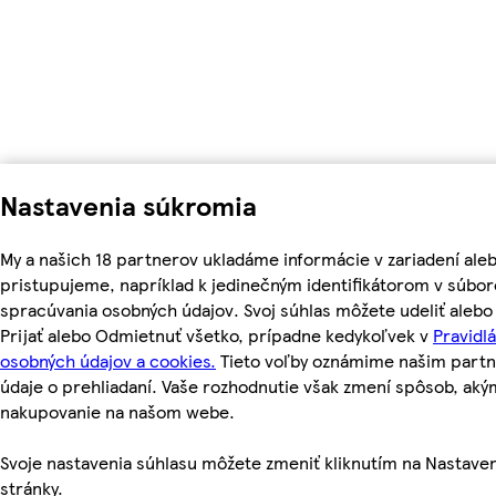
Nastavenia súkromia
My a našich 18 partnerov ukladáme informácie v zariadení ale
pristupujeme, napríklad k jedinečným identifikátorom v súbo
spracúvania osobných údajov. Svoj súhlas môžete udeliť aleb
Prijať alebo Odmietnuť všetko, prípadne kedykoľvek v
Pravidl
osobných údajov a cookies.
Tieto voľby oznámime našim partn
údaje o prehliadaní. Vaše rozhodnutie však zmení spôsob, a
nakupovanie na našom webe.
Svoje nastavenia súhlasu môžete zmeniť kliknutím na Nastaven
stránky.