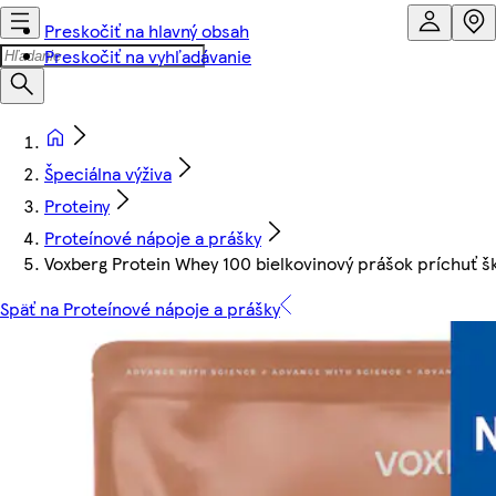
Preskočiť na hlavný obsah
Preskočiť na vyhľadávanie
Špeciálna výživa
Proteiny
Proteínové nápoje a prášky
Voxberg Protein Whey 100 bielkovinový prášok príchuť ško
Späť na Proteínové nápoje a prášky