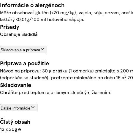
Informácie o alergénoch
Môže obsahovať glutén (<20 mg/kg), vajcia, sóju, sezam, araši
laktózy <0,01g/100 ml hotového nápoja.
Prísady
Obsahuje Sladidlá
Skladovanie a príprava
Príprava a použitie
Návod na prípravu: 30 g prášku (1 odmerku) zmiešajte s 200 m
(odporúča sa studené), pretrepte minimálne po dobu 15 až 20
Skladovanie
Chráňte pred teplom a priamym slnečným žiarením.
Ďalšie informácie
Čistý obsah
13 x 30g ℮