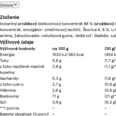
Zloženie
Zloženie
Instantný
srvátkový
bielkovinový koncentrát 88 % (
srvátkový
koncentrát, emulgátor: slnečnicový lecitín), Škorica 4, 8 %, L-
aróma, Zahusťovadlo: celulózová guma, Jedlá soľ, Sladidlo: su
Výživové údaje
Výživové hodnoty
na 100 g
(30 g)
Energia:
1533 kJ/363 kcal
(454 k
Tuky:
5,8 g
(1,7 g)
z toho nasýtené mastné
3,8 g
(1,1 g)
kyseliny:
Sacharidy:
5,3 g
(1,6 g
z toho cukry:
2,7 g
(0,8 g
Vláknina:
2,6 g
(0,8 g
Bielkoviny:
71 g
(21 g)
Soľ:
0,9 g
(0,3 g
**1 porcia
-
-
Balenie obsahuje 13 porcií
-
-