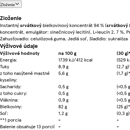
Zloženie
Zloženie
Instantný
srvátkový
bielkovinový koncentrát 94 % (
srvátkový
koncentrát, emulgátor: slnečnicový lecitín), L-leucín 2, 7 %, 
Zahusťovadlo: celulózová guma, Jedlá soľ, Sladidlo: sukralóza
Výživové údaje
Výživové hodnoty
na 100 g
(30 g)
Energia:
1739 kJ/412 kcal
(529 k
Tuky
8,9 g
(2,7 g)
z toho nasýtené mastné
5,6 g
(1,7 g)
kyseliny:
Sacharidy:
0,5 g
(<0,5 
z toho cukry:
0,5 g
(<0,5 
Vláknina:
0,9 g
(<0,5 
Bielkoviny:
82 g
(25 g)
Soľ:
1,2 g
(0,3 g
**1 porcia
-
-
Balenie obsahuje 13 porcií
-
-