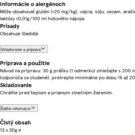
Informácie o alergénoch
Môže obsahovať glutén (<20 mg/kg), vajcia, sóju, sezam, araši
laktózy <0,01g/100 ml hotového nápoja.
Prísady
Obsahuje Sladidlá
Skladovanie a príprava
Príprava a použitie
Návod na prípravu: 30 g prášku (1 odmerku) zmiešajte s 200 m
(odporúča sa studené), pretrepte minimálne po dobu 15 až 20
Skladovanie
Chráňte pred teplom a priamym slnečným žiarením.
Ďalšie informácie
Čistý obsah
13 x 30g ℮