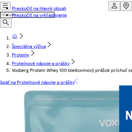
Preskočiť na hlavný obsah
Preskočiť na vyhľadávanie
Špeciálna výživa
Proteiny
Proteínové nápoje a prášky
Voxberg Protein Whey 100 bielkovinový prášok príchuť van
Späť na Proteínové nápoje a prášky