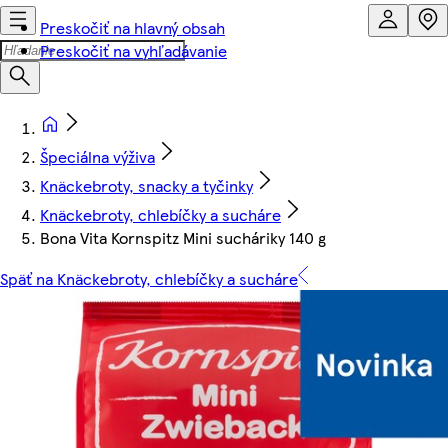
Preskočiť na hlavný obsah
Preskočiť na vyhľadávanie
Špeciálna výživa
Knäckebroty, snacky a tyčinky
Knäckebroty, chlebíčky a sucháre
Bona Vita Kornspitz Mini sucháriky 140 g
Späť na Knäckebroty, chlebíčky a sucháre