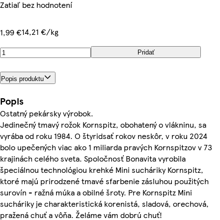
Zatiaľ bez hodnotení
14,21 €/kg
1,99 €
Pridať
Popis produktu
Popis
Ostatný pekársky výrobok.
Jedinečný tmavý rožok Kornspitz, obohatený o vlákninu, sa
vyrába od roku 1984. O štyridsať rokov neskôr, v roku 2024
bolo upečených viac ako 1 miliarda pravých Kornspitzov v 73
krajinách celého sveta. Spoločnosť Bonavita vyrobila
špeciálnou technológiou krehké Mini sucháriky Kornspitz,
ktoré majú prirodzené tmavé sfarbenie zásluhou použitých
surovín - ražná múka a obilné šroty. Pre Kornspitz Mini
sucháriky je charakteristická korenistá, sladová, orechová,
pražená chuť a vôňa. Želáme vám dobrú chuť!