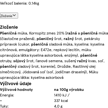
Veľkosť balenia: 0.14kg
Zloženie
Zloženie
Pšeničná
múka, Kornspitz zmes 20% [
ražná
a
pšeničná
múka
(čiastočne pražená),
pšeničný
šrot,
ražný
šrot, pekársky
prípravok (cukor,
pšeničná
sladová múka, kyselina: kyselina
citrónová, emulgátory: E472e, repkový lecitín, múku
upravujúca látka kyselina askorbová, enzýmy),
pšeničné
otruby,
sójový
šrot, ľanové semena, sušený
ražný
kvas, soľ,
pšeničný
sladový šrot, korenie], Droždie, Rastlinný olej
slnečnicový, Jódovaná soľ (soľ, jodičnan draselný), Múku
upravujúca látka: kyselina askorbová
Výživové údaje
Výživové hodnoty
na 100g výrobku
Energia:
1410 kJ /
-
337 kcal
Tuky:
4,0 g