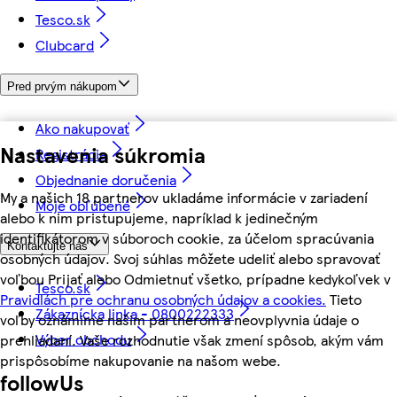
Tesco.sk
Clubcard
Pred prvým nákupom
Ako nakupovať
Nastavenia súkromia
Registrácia
Objednanie doručenia
My a našich 18 partnerov ukladáme informácie v zariadení
Moje obľúbené
alebo k nim pristupujeme, napríklad k jedinečným
identifikátorom v súboroch cookie, za účelom spracúvania
Kontaktujte nás
osobných údajov. Svoj súhlas môžete udeliť alebo spravovať
voľbou Prijať alebo Odmietnuť všetko, prípadne kedykoľvek v
Tesco.sk
Pravidlách pre ochranu osobných údajov a cookies.
Tieto
Zákaznícka linka - 0800222333
voľby oznámime našim partnerom a neovplyvnia údaje o
Výber obchodu
prehliadaní. Vaše rozhodnutie však zmení spôsob, akým vám
prispôsobíme nakupovanie na našom webe.
followUs