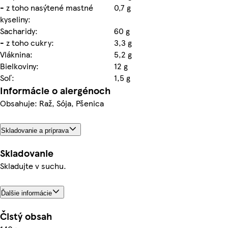
- z toho nasýtené mastné
0,7 g
kyseliny:
Sacharidy:
60 g
- z toho cukry:
3,3 g
Vláknina:
5,2 g
Bielkoviny:
12 g
Soľ:
1,5 g
Informácie o alergénoch
Obsahuje: Raž, Sója, Pšenica
Skladovanie a príprava
Skladovanie
Skladujte v suchu.
Ďalšie informácie
Čistý obsah