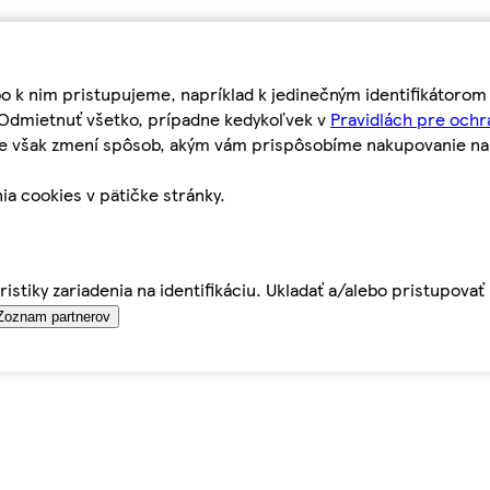
bo k nim pristupujeme, napríklad k jedinečným identifikátoro
o Odmietnuť všetko, prípadne kedykoľvek v
Pravidlách pre ochr
tie však zmení spôsob, akým vám prispôsobíme nakupovanie n
ia cookies v pätičke stránky.
istiky zariadenia na identifikáciu. Ukladať a/alebo pristupova
Zoznam partnerov