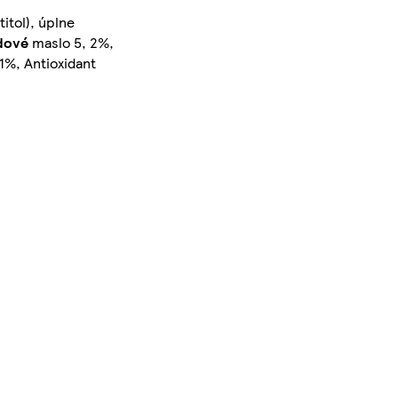
itol), úplne
dové
maslo 5, 2%,
 1%, Antioxidant