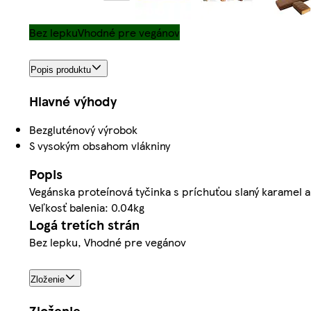
Bez lepku
Vhodné pre vegánov
Popis produktu
Hlavné výhody
Bezgluténový výrobok
S vysokým obsahom vlákniny
Popis
Vegánska proteínová tyčinka s príchuťou slaný karamel 
Veľkosť balenia: 0.04kg
Logá tretích strán
Bez lepku, Vhodné pre vegánov
Zloženie
Zloženie