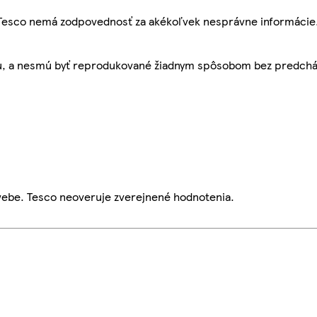
, Tesco nemá zodpovednosť za akékoľvek nesprávne informácie
bu, a nesmú byť reprodukované žiadnym spôsobom bez predch
webe. Tesco neoveruje zverejnené hodnotenia.