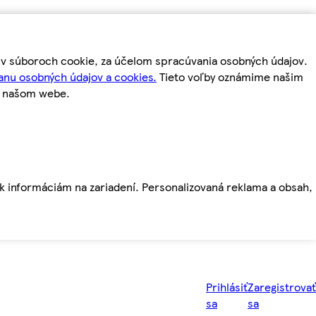
m v súboroch cookie, za účelom spracúvania osobných údajov.
anu osobných údajov a cookies.
Tieto voľby oznámime našim
a našom webe.
ť k informáciám na zariadení. Personalizovaná reklama a obsah,
Prihlásiť
Zaregistrovať
sa
sa