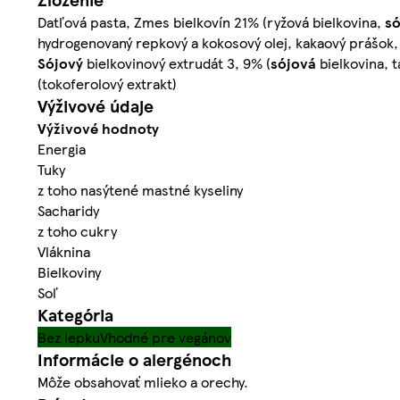
Datľová pasta, Zmes bielkovín 21% (ryžová bielkovina,
só
hydrogenovaný repkový a kokosový olej, kakaový prášok, 
Sójový
bielkovinový extrudát 3, 9% (
sójová
bielkovina, t
(tokoferolový extrakt)
Výživové údaje
Výživové hodnoty
Energia
Tuky
z toho nasýtené mastné kyseliny
Sacharidy
z toho cukry
Vláknina
Bielkoviny
Soľ
Kategória
Bez lepku
Vhodné pre vegánov
Informácie o alergénoch
Môže obsahovať mlieko a orechy.