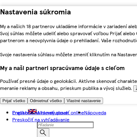
Nastavenia súkromia
My a našich 18 partnerov ukladáme informácie v zariadení ale
Svoj súhlas môžete udeliť alebo spravovať voľbou Prijať aleb
partnerom a neovplyvnia údaje o prehliadaní. Vaše rozhodnu
Svoje nastavenia súhlasu môžete zmeniť kliknutím na Nastaven
My a naši partneri spracúvame údaje s cieľom
Používať presné údaje o geolokácii. Aktívne skenovať charakter
meranie reklamy a obsahu, prieskum publika a vývoj služieb.
Prijať všetko
Odmietnuť všetko
Vlastné nastavenie
Preskočiť na hlavný obsah
English
Ako nakupovať online
Nápoveda
Preskočiť na vyhľadávanie