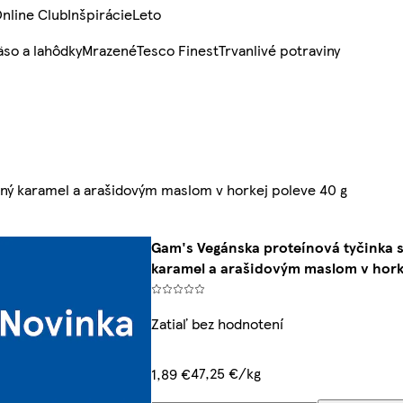
nline Club
Inšpirácie
Leto
so a lahôdky
Mrazené
Tesco Finest
Trvanlivé potraviny
aný karamel a arašidovým maslom v horkej poleve 40 g
Gam's Vegánska proteínová tyčinka s
karamel a arašidovým maslom v hork
Zatiaľ bez hodnotení
47,25 €/kg
1,89 €