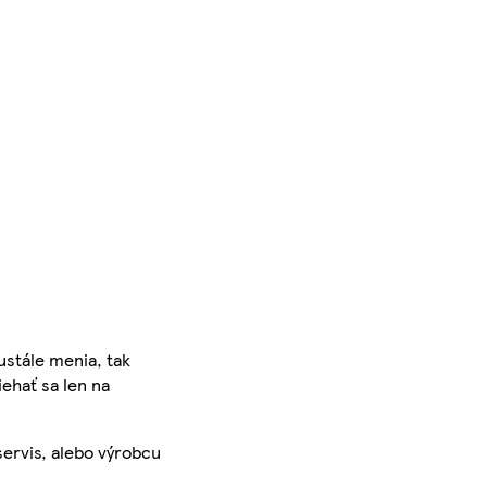
ustále menia, tak
iehať sa len na
servis, alebo výrobcu