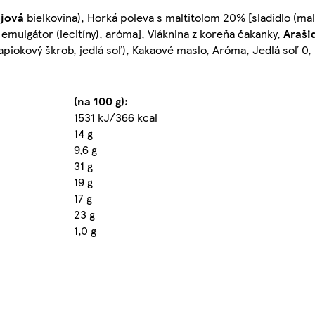
jová
bielkovina), Horká poleva s maltitolom 20% [sladidlo (malt
emulgátor (lecitíny), aróma], Vláknina z koreňa čakanky,
Araši
apiokový škrob, jedlá soľ), Kakaové maslo, Aróma, Jedlá soľ 0,
(na 100 g):
1531 kJ/366 kcal
14 g
9,6 g
31 g
19 g
17 g
23 g
1,0 g