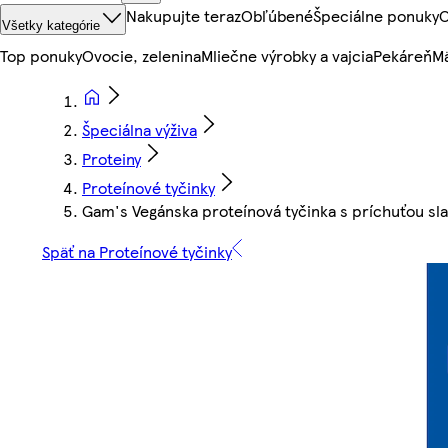
Nakupujte teraz
Obľúbené
Špeciálne ponuky
O
Všetky kategórie
Top ponuky
Ovocie, zelenina
Mliečne výrobky a vajcia
Pekáreň
Mä
Špeciálna výživa
Proteiny
Proteínové tyčinky
Gam's Vegánska proteínová tyčinka s príchuťou sl
Späť na Proteínové tyčinky