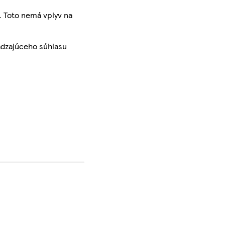
. Toto nemá vplyv na
ádzajúceho súhlasu