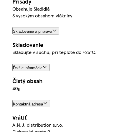
Prísady
Obsahuje Sladidlá
S vysokým obsahom vlákniny
Skladovanie a príprava
Skladovanie
Skladujte v suchu, pri teplote do +25°C.
Ďalšie informácie
Čistý obsah
40g
Kontaktná adresa
Vrátiť
A.N.J. distribution s.r.o.
Diakovská cesta 9