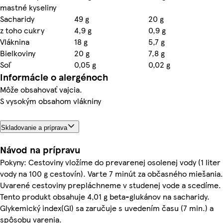
mastné kyseliny
Sacharidy
49 g
20 g
z toho cukry
4,9 g
0,9 g
Vláknina
18 g
5,7 g
Bielkoviny
20 g
7,8 g
Soľ
0,05 g
0,02 g
Informácie o alergénoch
Môže obsahovať vajcia.
S vysokým obsahom vlákniny
Skladovanie a príprava
Návod na prípravu
Pokyny: Cestoviny vložíme do prevarenej osolenej vody (1 liter
vody na 100 g cestovín). Varte 7 minút za občasného miešania.
Uvarené cestoviny prepláchneme v studenej vode a scedíme.
Tento produkt obsahuje 4,01 g beta-glukánov na sacharidy.
Glykemický index(GI) sa zaručuje s uvedením času (7 min.) a
spôsobu varenia.