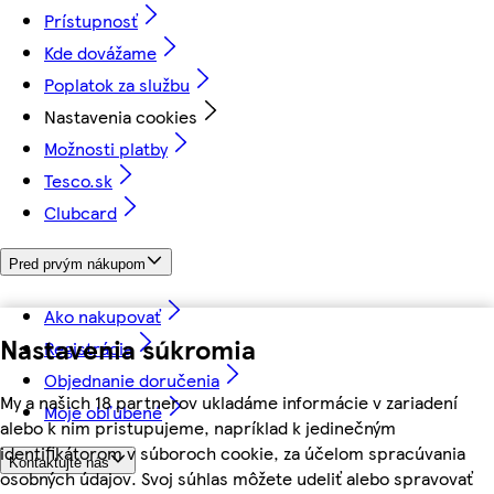
Prístupnosť
Kde dovážame
Poplatok za službu
Nastavenia cookies
Možnosti platby
Tesco.sk
Clubcard
Pred prvým nákupom
Ako nakupovať
Nastavenia súkromia
Registrácia
Objednanie doručenia
My a našich 18 partnerov ukladáme informácie v zariadení
Moje obľúbené
alebo k nim pristupujeme, napríklad k jedinečným
identifikátorom v súboroch cookie, za účelom spracúvania
Kontaktujte nás
osobných údajov. Svoj súhlas môžete udeliť alebo spravovať