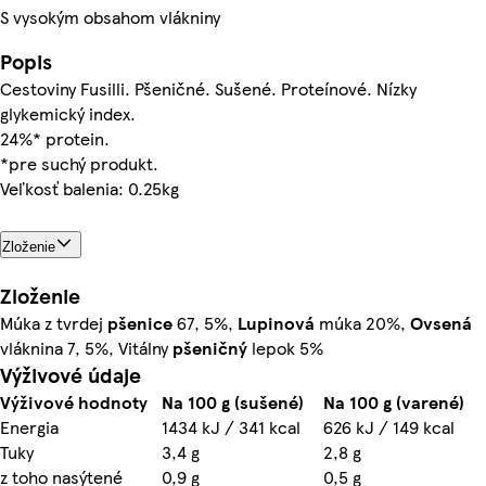
S vysokým obsahom vlákniny
Popis
Cestoviny Fusilli. Pšeničné. Sušené. Proteínové. Nízky
glykemický index.
24%* protein.
*pre suchý produkt.
Veľkosť balenia: 0.25kg
Zloženie
Zloženie
Múka z tvrdej
pšenice
67, 5%,
Lupinová
múka 20%,
Ovsená
vláknina 7, 5%, Vitálny
pšeničný
lepok 5%
Výživové údaje
Výživové hodnoty
Na 100 g (sušené)
Na 100 g (varené)
Energia
1434 kJ / 341 kcal
626 kJ / 149 kcal
Tuky
3,4 g
2,8 g
z toho nasýtené
0,9 g
0,5 g