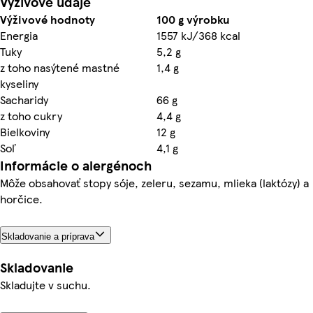
Výživové údaje
Výživové hodnoty
100 g výrobku
Energia
1557 kJ/368 kcal
Tuky
5,2 g
z toho nasýtené mastné
1,4 g
kyseliny
Sacharidy
66 g
z toho cukry
4,4 g
Bielkoviny
12 g
Soľ
4,1 g
Informácie o alergénoch
Môže obsahovať stopy sóje, zeleru, sezamu, mlieka (laktózy) a
horčice.
Skladovanie a príprava
Skladovanie
Skladujte v suchu.