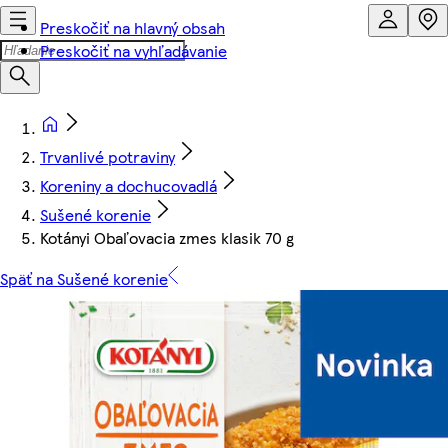
Preskočiť na hlavný obsah
Preskočiť na vyhľadávanie
Trvanlivé potraviny
Koreniny a dochucovadlá
Sušené korenie
Kotányi Obaľovacia zmes klasik 70 g
Späť na Sušené korenie