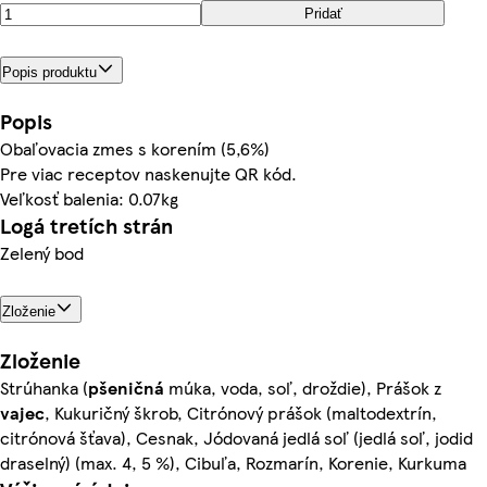
Pridať
Popis produktu
Popis
Obaľovacia zmes s korením (5,6%)
Pre viac receptov naskenujte QR kód.
Veľkosť balenia: 0.07kg
Logá tretích strán
Zelený bod
Zloženie
Zloženie
Strúhanka (
pšeničná
múka, voda, soľ, droždie), Prášok z
vajec
, Kukuričný škrob, Citrónový prášok (maltodextrín,
citrónová šťava), Cesnak, Jódovaná jedlá soľ (jedlá soľ, jodid
draselný) (max. 4, 5 %), Cibuľa, Rozmarín, Korenie, Kurkuma