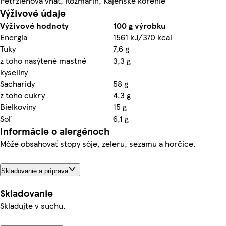
Petržlenová vňať, Rozmarín, Kajenské korenie
Výživové údaje
Výživové hodnoty
100 g výrobku
Energia
1561 kJ/370 kcal
Tuky
7,6 g
z toho nasýtené mastné
3,3 g
kyseliny
Sacharidy
58 g
z toho cukry
4,3 g
Bielkoviny
15 g
Soľ
6,1 g
Informácie o alergénoch
Môže obsahovať stopy sóje, zeleru, sezamu a horčice.
Skladovanie a príprava
Skladovanie
Skladujte v suchu.