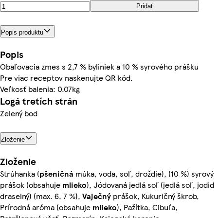
Pridať
Popis produktu
Popis
Obaľovacia zmes s 2,7 % byliniek a 10 % syrového prášku
Pre viac receptov naskenujte QR kód.
Veľkosť balenia: 0.07kg
Logá tretích strán
Zelený bod
Zloženie
Zloženie
Strúhanka (
pšeničná
múka, voda, soľ, droždie), (10 %) syrový
prášok (obsahuje
mlieko
), Jódovaná jedlá soľ (jedlá soľ, jodid
draselný) (max. 6, 7 %),
Vaječný
prášok, Kukuričný škrob,
Prírodná aróma (obsahuje
mlieko
), Pažítka, Cibuľa,