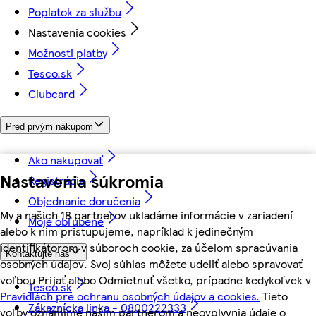
Poplatok za službu
Nastavenia cookies
Možnosti platby
Tesco.sk
Clubcard
Pred prvým nákupom
Ako nakupovať
Nastavenia súkromia
Registrácia
Objednanie doručenia
My a našich 18 partnerov ukladáme informácie v zariadení
Moje obľúbené
alebo k nim pristupujeme, napríklad k jedinečným
identifikátorom v súboroch cookie, za účelom spracúvania
Kontaktujte nás
osobných údajov. Svoj súhlas môžete udeliť alebo spravovať
voľbou Prijať alebo Odmietnuť všetko, prípadne kedykoľvek v
Tesco.sk
Pravidlách pre ochranu osobných údajov a cookies.
Tieto
Zákaznícka linka - 0800222333
voľby oznámime našim partnerom a neovplyvnia údaje o