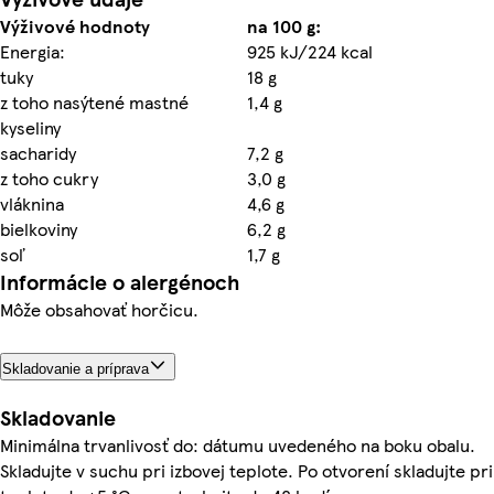
Výživové hodnoty
na 100 g:
Energia:
925 kJ/224 kcal
tuky
18 g
z toho nasýtené mastné
1,4 g
kyseliny
sacharidy
7,2 g
z toho cukry
3,0 g
vláknina
4,6 g
bielkoviny
6,2 g
soľ
1,7 g
Informácie o alergénoch
Môže obsahovať horčicu.
Skladovanie a príprava
Skladovanie
Minimálna trvanlivosť do: dátumu uvedeného na boku obalu.
Skladujte v suchu pri izbovej teplote. Po otvorení skladujte pri