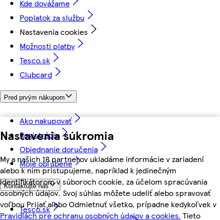
Kde dovážame
Poplatok za službu
Nastavenia cookies
Možnosti platby
Tesco.sk
Clubcard
Pred prvým nákupom
Ako nakupovať
Nastavenia súkromia
Registrácia
Objednanie doručenia
My a našich 18 partnerov ukladáme informácie v zariadení
Moje obľúbené
alebo k nim pristupujeme, napríklad k jedinečným
identifikátorom v súboroch cookie, za účelom spracúvania
Kontaktujte nás
osobných údajov. Svoj súhlas môžete udeliť alebo spravovať
voľbou Prijať alebo Odmietnuť všetko, prípadne kedykoľvek v
Tesco.sk
Pravidlách pre ochranu osobných údajov a cookies.
Tieto