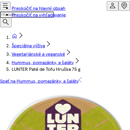
Preskočiť na hlavný obsah
Preskočiť na vyhľadávanie
Špeciálna výživa
Vegetariánské a veganské
Hummus, pomazánky, a šaláty
LUNTER Paté de Tofu Hruška 75 g
Späť na Hummus, pomazánky, a šaláty