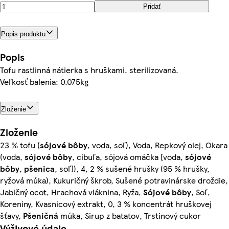
Pridať
Popis produktu
Popis
Tofu rastlinná nátierka s hruškami, sterilizovaná.
Veľkosť balenia: 0.075kg
Zloženie
Zloženie
23 % tofu (
sójové bôby
, voda, soľ), Voda, Repkový olej, Okara
(voda,
sójové bôby
, cibuľa, sójová omáčka [voda,
sójové
bôby
,
pšenica
, soľ]), 4, 2 % sušené hrušky (95 % hrušky,
ryžová múka), Kukuričný škrob, Sušené potravinárske droždie,
Jablčný ocot, Hrachová vláknina, Ryža,
Sójové bôby
, Soľ,
Koreniny, Kvasnicový extrakt, 0, 3 % koncentrát hruškovej
šťavy,
Pšeničná
múka, Sirup z batatov, Trstinový cukor
Výživové údaje