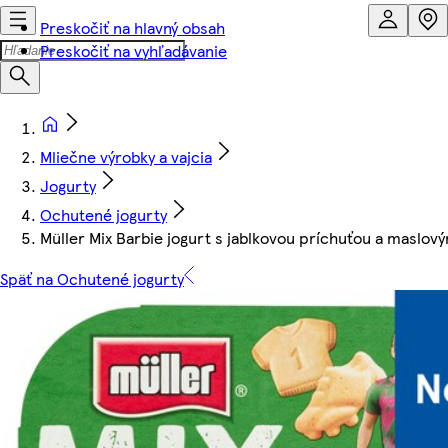
Preskočiť na hlavný obsah
Preskočiť na vyhľadávanie
Mliečne výrobky a vajcia
Jogurty
Ochutené jogurty
Müller Mix Barbie jogurt s jablkovou príchuťou a maslov
Späť na Ochutené jogurty