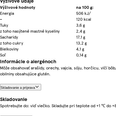
Výživové údaje
Výživové hodnoty
na 100 g:
Energia
506 kJ/
-
120 kcal
Tuky
3,6 g
z toho nasýtené mastné kyseliny
2,4 g
Sacharidy
17,1 g
z toho cukry
13,2 g
Bielkoviny
4,1 g
Soľ
0,14 g
Informácie o alergénoch
Môže obsahovať arašidy, orechy, vajcia, sóju, horčicu, vlčí bôb
obilniny obsahujúce glutén.
Skladovanie a príprava
Skladovanie
Spotrebujte do: viď viečko. Skladujte pri teplote od +1 ℃ do +