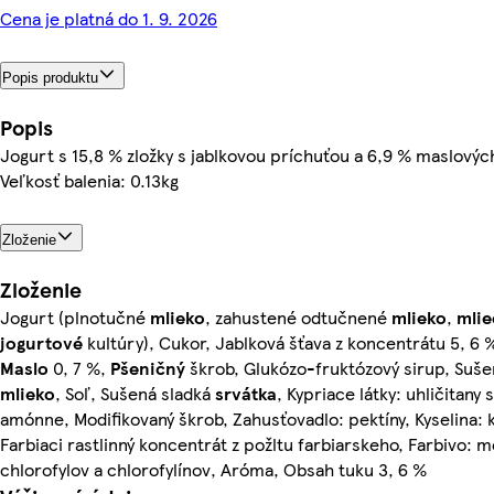
Cena je platná do 1. 9. 2026
Popis produktu
Popis
Jogurt s 15,8 % zložky s jablkovou príchuťou a 6,9 % maslovýc
Veľkosť balenia: 0.13kg
Zloženie
Zloženie
Jogurt (plnotučné
mlieko
, zahustené odtučnené
mlieko
,
mli
jogurtové
kultúry), Cukor, Jablková šťava z koncentrátu 5, 6 
Maslo
0, 7 %,
Pšeničný
škrob, Glukózo-fruktózový sirup, Suš
mlieko
, Soľ, Sušená sladká
srvátka
, Kypriace látky: uhličitany 
amónne, Modifikovaný škrob, Zahusťovadlo: pektíny, Kyselina: k
Farbiaci rastlinný koncentrát z požltu farbiarskeho, Farbivo:
chlorofylov a chlorofylínov, Aróma, Obsah tuku 3, 6 %