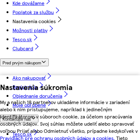
Kde dovážame
Poplatok za službu
Nastavenia cookies
Možnosti platby
Tesco.sk
Clubcard
Pred prvým nákupom
Ako nakupovať
Nastavenia súkromia
Registrácia
Objednanie doručenia
My a našich 18 partnerov ukladáme informácie v zariadení
Moje obľúbené
alebo k nim pristupujeme, napríklad k jedinečným
identifikátorom v súboroch cookie, za účelom spracúvania
Kontaktujte nás
osobných údajov. Svoj súhlas môžete udeliť alebo spravovať
voľbou Prijať alebo Odmietnuť všetko, prípadne kedykoľvek v
Tesco.sk
Pravidlách pre ochranu osobných údajov a cookies.
Tieto