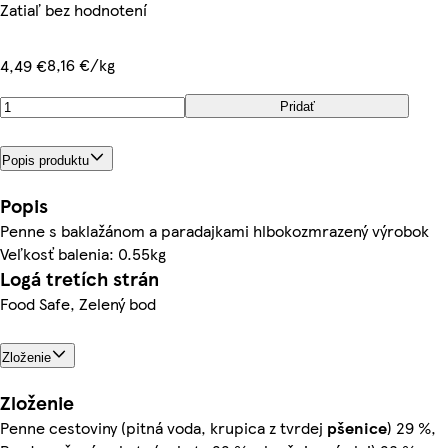
Zatiaľ bez hodnotení
8,16 €/kg
4,49 €
Pridať
Popis produktu
Popis
Penne s baklažánom a paradajkami hlbokozmrazený výrobok
Veľkosť balenia: 0.55kg
Logá tretích strán
Food Safe, Zelený bod
Zloženie
Zloženie
Penne cestoviny (pitná voda, krupica z tvrdej
pšenice
) 29 %,