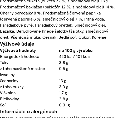
Predsmažená cuketa (cuketa 22 %, slnečnicový olej) 23 %,
Predsmažený baklažán (baklažán 12 %, slnečnicový olej) 14 %,
Cherry paradajky 8 %, Predsmažená červená paprika
(červená paprika 6 %, slnečnicový olej) 7 %, Pitná voda,
Paradajkové pyré, Paradajkový pretlak, Slnečnicový olej,
Bazalka, Dehydrované hnedé šalotky (šalotky, slnečnicový
olej),
Pšeničná
múka, Cesnak, Jedlá soľ, Cukor, Korenie
Výživové údaje
Výživové hodnoty
na 100 g výrobku
Energetická hodnota
423 kJ / 101 kcal
Tuky
3,8 g
z toho nasýtené mastné
0,5 g
kyseliny
Sacharidy
13 g
z toho cukry
3,0 g
Vláknina
1,7 g
Bielkoviny
2,8 g
Soľ
0,31 g
Informácie o alergénoch
Obsahuje obilniny obsahujúce lepok. Môže obsahovať zeler a