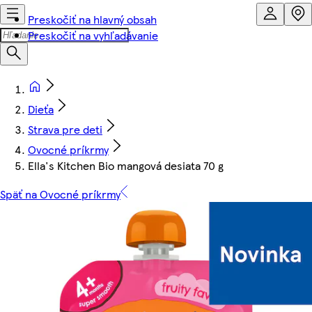
Preskočiť na hlavný obsah
Preskočiť na vyhľadávanie
Dieťa
Strava pre deti
Ovocné príkrmy
Ella's Kitchen Bio mangová desiata 70 g
Späť na Ovocné príkrmy