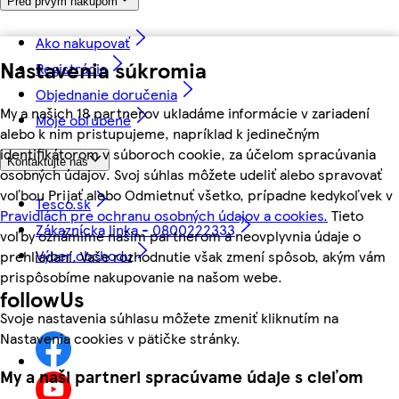
Pred prvým nákupom
Ako nakupovať
Nastavenia súkromia
Registrácia
Objednanie doručenia
My a našich 18 partnerov ukladáme informácie v zariadení
Moje obľúbené
alebo k nim pristupujeme, napríklad k jedinečným
identifikátorom v súboroch cookie, za účelom spracúvania
Kontaktujte nás
osobných údajov. Svoj súhlas môžete udeliť alebo spravovať
voľbou Prijať alebo Odmietnuť všetko, prípadne kedykoľvek v
Tesco.sk
Pravidlách pre ochranu osobných údajov a cookies.
Tieto
Zákaznícka linka - 0800222333
voľby oznámime našim partnerom a neovplyvnia údaje o
Výber obchodu
prehliadaní. Vaše rozhodnutie však zmení spôsob, akým vám
prispôsobíme nakupovanie na našom webe.
followUs
Svoje nastavenia súhlasu môžete zmeniť kliknutím na
Nastavenia cookies v pätičke stránky.
My a naši partneri spracúvame údaje s cieľom