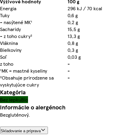
Výživové hodnoty
100 g
Energia
296 kJ / 70 kcal
Tuky
0,6 g
- nasýtené MK¹
0,2 g
Sacharidy
15,5 g
- z toho cukry²
13,3 g
Vláknina
0,8 g
Bielkoviny
0,3 g
Soľ
0,03 g
z toho
-
¹MK = mastné kyseliny
-
²Obsahuje prirodzene sa
-
vyskytujúce cukry
Kategória
Bez lepku
Bio
Informácie o alergénoch
Bezgluténový.
Skladovanie a príprava