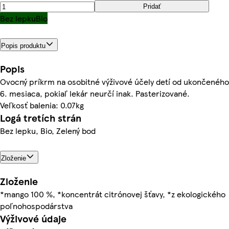
Pridať
Bez lepku
Bio
Popis produktu
Popis
Ovocný príkrm na osobitné výživové účely detí od ukončeného
6. mesiaca, pokiaľ lekár neurčí inak. Pasterizované.
Veľkosť balenia: 0.07kg
Logá tretích strán
Bez lepku, Bio, Zelený bod
Zloženie
Zloženie
*mango 100 %, *koncentrát citrónovej šťavy, *z ekologického
poľnohospodárstva
Výživové údaje