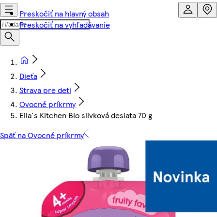
Preskočiť na hlavný obsah
Preskočiť na vyhľadávanie
Dieťa
Strava pre deti
Ovocné príkrmy
Ella's Kitchen Bio slivková desiata 70 g
Späť na Ovocné príkrmy