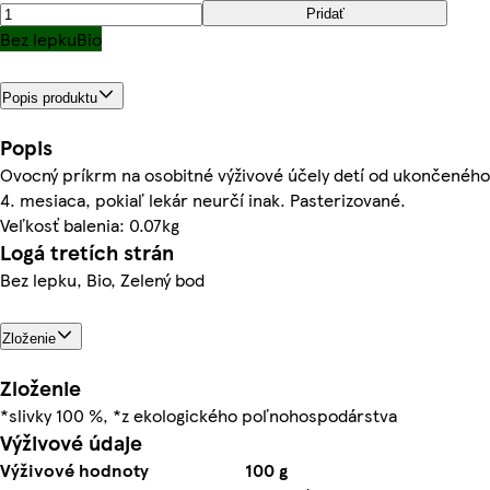
Pridať
Bez lepku
Bio
Popis produktu
Popis
Ovocný príkrm na osobitné výživové účely detí od ukončeného
4. mesiaca, pokiaľ lekár neurčí inak. Pasterizované.
Veľkosť balenia: 0.07kg
Logá tretích strán
Bez lepku, Bio, Zelený bod
Zloženie
Zloženie
*slivky 100 %, *z ekologického poľnohospodárstva
Výživové údaje
Výživové hodnoty
100 g