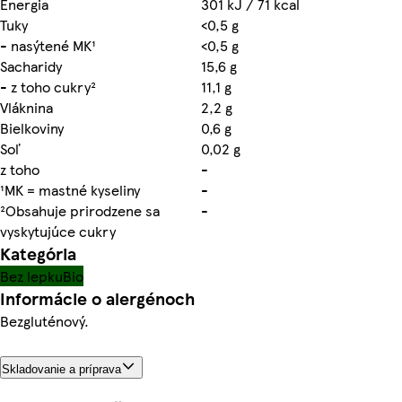
Energia
301 kJ / 71 kcal
Tuky
<0,5 g
- nasýtené MK¹
<0,5 g
Sacharidy
15,6 g
- z toho cukry²
11,1 g
Vláknina
2,2 g
Bielkoviny
0,6 g
Soľ
0,02 g
z toho
-
¹MK = mastné kyseliny
-
²Obsahuje prirodzene sa
-
vyskytujúce cukry
Kategória
Bez lepku
Bio
Informácie o alergénoch
Bezgluténový.
Skladovanie a príprava