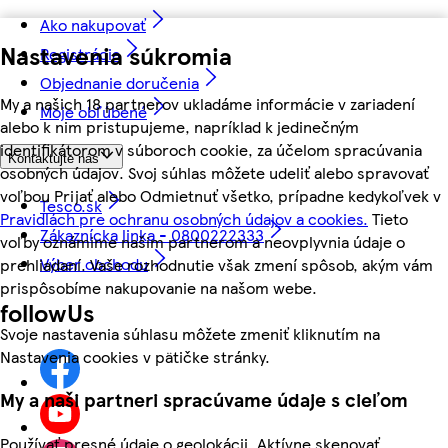
Ako nakupovať
Nastavenia súkromia
Registrácia
Objednanie doručenia
My a našich 18 partnerov ukladáme informácie v zariadení
Moje obľúbené
alebo k nim pristupujeme, napríklad k jedinečným
identifikátorom v súboroch cookie, za účelom spracúvania
Kontaktujte nás
osobných údajov. Svoj súhlas môžete udeliť alebo spravovať
voľbou Prijať alebo Odmietnuť všetko, prípadne kedykoľvek v
Tesco.sk
Pravidlách pre ochranu osobných údajov a cookies.
Tieto
Zákaznícka linka - 0800222333
voľby oznámime našim partnerom a neovplyvnia údaje o
Výber obchodu
prehliadaní. Vaše rozhodnutie však zmení spôsob, akým vám
prispôsobíme nakupovanie na našom webe.
followUs
Svoje nastavenia súhlasu môžete zmeniť kliknutím na
Nastavenia cookies v pätičke stránky.
My a naši partneri spracúvame údaje s cieľom
Používať presné údaje o geolokácii. Aktívne skenovať