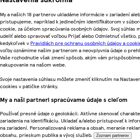
My a našich 18 partnerov ukladáme informácie v zariadení ale
pristupujeme, napríklad k jedinečným identifikátorom v súbo
cookie, za účelom spracúvania osobných údajov. Svoj súhlas 
udeliť alebo spravovať voľbou Prijať alebo Odmietnuť všetko,
kedykoľvek v
Pravidlách pre ochranu osobných údajov a cooki
voľby oznámime našim partnerom a neovplyvnia údaje o prehl
Vaše rozhodnutie však zmení spôsob, akým vám prispôsobíme
nakupovanie na našom webe.
Svoje nastavenia súhlasu môžete zmeniť kliknutím na Nastave
cookies v pätičke stránky.
My a naši partneri spracúvame údaje s cieľom
Používať presné údaje o geolokácii. Aktívne skenovať charakte
zariadenia na identifikáciu. Ukladať a/alebo pristupovať k inf
na zariadení. Personalizovaná reklama a obsah, meranie rekla
obsahu, prieskum publika a vývoj služieb.
Zoznam partnerov