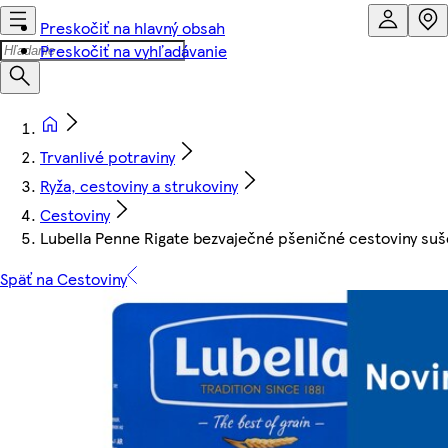
Preskočiť na hlavný obsah
Preskočiť na vyhľadávanie
Trvanlivé potraviny
Ryža, cestoviny a strukoviny
Cestoviny
Lubella Penne Rigate bezvaječné pšeničné cestoviny su
Späť na Cestoviny