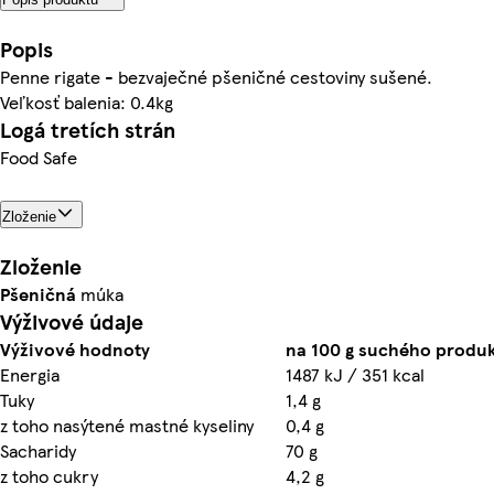
Popis
Penne rigate - bezvaječné pšeničné cestoviny sušené.
Veľkosť balenia: 0.4kg
Logá tretích strán
Food Safe
Zloženie
Zloženie
Pšeničná
múka
Výživové údaje
Výživové hodnoty
na 100 g suchého produk
Energia
1487 kJ / 351 kcal
Tuky
1,4 g
z toho nasýtené mastné kyseliny
0,4 g
Sacharidy
70 g
z toho cukry
4,2 g