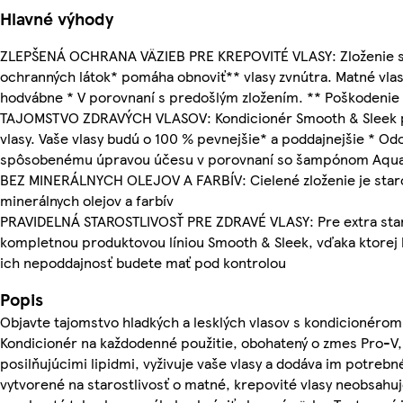
Hlavné výhody
ZLEPŠENÁ OCHRANA VÄZIEB PRE KREPOVITÉ VLASY: Zloženie 
ochranných látok* pomáha obnoviť** vlasy zvnútra. Matné vlas
hodvábne * V porovnaní s predošlým zložením. ** Poškodenie
TAJOMSTVO ZDRAVÝCH VLASOV: Kondicionér Smooth & Sleek 
vlasy. Vaše vlasy budú o 100 % pevnejšie* a poddajnejšie * Od
spôsobenému úpravou účesu v porovnaní so šampónom Aqual
BEZ MINERÁLNYCH OLEJOV A FARBÍV: Cielené zloženie ​​je star
minerálnych olejov a farbív
PRAVIDELNÁ STAROSTLIVOSŤ PRE ZDRAVÉ VLASY: Pre extra staro
kompletnou produktovou líniou Smooth & Sleek, vďaka ktorej 
ich nepoddajnosť budete mať pod kontrolou
Popis
Objavte tajomstvo hladkých a lesklých vlasov s kondicionéro
Kondicionér na každodenné použitie, obohatený o zmes Pro-V, 
posilňujúcimi lipidmi, vyživuje vaše vlasy a dodáva im potrebné
vytvorené na starostlivosť o matné, krepovité vlasy neobsahuje