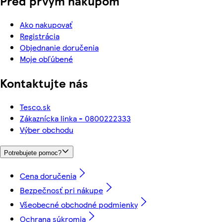
Pred prvým nákupom
Ako nakupovať
Registrácia
Objednanie doručenia
Moje obľúbené
Kontaktujte nás
Tesco.sk
Zákaznícka linka - 0800222333
Výber obchodu
Potrebujete pomoc?
Cena doručenia
Bezpečnosť pri nákupe
Všeobecné obchodné podmienky
Ochrana súkromia