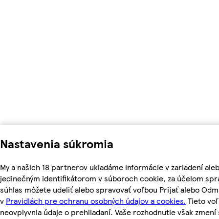
Nastavenia súkromia
My a našich 18 partnerov ukladáme informácie v zariadení ale
jedinečným identifikátorom v súboroch cookie, za účelom spr
súhlas môžete udeliť alebo spravovať voľbou Prijať alebo Odm
v
Pravidlách pre ochranu osobných údajov a cookies.
Tieto vo
neovplyvnia údaje o prehliadaní. Vaše rozhodnutie však zmen