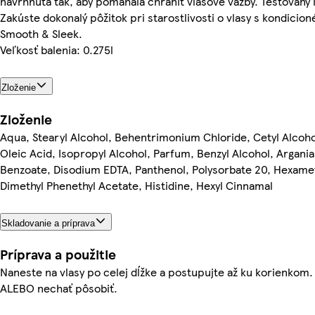
navrhnutá tak, aby pomáhala chrániť vlasové väzby. Testovaný i
Zakúste dokonalý pôžitok pri starostlivosti o vlasy s kondicio
Smooth & Sleek.
Veľkosť balenia: 0.275l
Zloženie
Zloženie
Aqua, Stearyl Alcohol, Behentrimonium Chloride, Cetyl Alcoh
Oleic Acid, Isopropyl Alcohol, Parfum, Benzyl Alcohol, Argania
Benzoate, Disodium EDTA, Panthenol, Polysorbate 20, Hexamet
Dimethyl Phenethyl Acetate, Histidine, Hexyl Cinnamal
Skladovanie a príprava
Príprava a použitie
Naneste na vlasy po celej dĺžke a postupujte až ku korienkom.
ALEBO nechať pôsobiť.