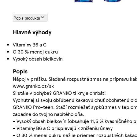
Popis produktu
Hlavné výhody
Vitamíny B6 a C
O 30 % menej cukru
Vysoký obsah bielkovín
Popis
Nápoj v prášku. Sladená rozpustná zmes na prípravu kaka
www.granko.cz/sk
Si stále v pohybe? GRANKO ti kryje chrbát!
Vychutnaj si svoju obľúbenú kakaovú chuť obohatenú o 
GRANKO Pro-teen. Stačí rozmiešať sypkú zmes v teplom 
zapadne do tvojho nabitého dňa.
- Vysoký obsah bielkovín (obsahuje 11,5 % kvasničného p
- Vitamíny B6 a C prispievajú k zníženiu únavy
- O 30 % menej cukru než je priemer rozpustných kakao