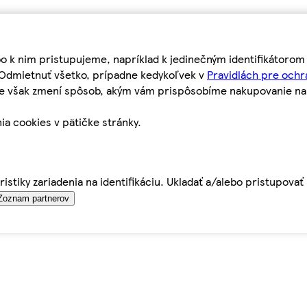
bo k nim pristupujeme, napríklad k jedinečným identifikátoro
o Odmietnuť všetko, prípadne kedykoľvek v
Pravidlách pre ochr
tie však zmení spôsob, akým vám prispôsobíme nakupovanie n
ia cookies v pätičke stránky.
istiky zariadenia na identifikáciu. Ukladať a/alebo pristupova
Zoznam partnerov