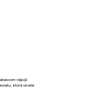
kakaovom nápoji
siatu, ktorá skvele