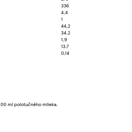
336
4,4
1
44,2
34,2
1,9
13,7
0,14
 200 ml polotučného mlieka.