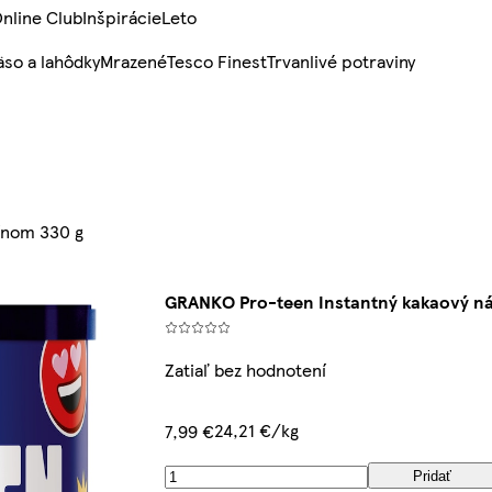
nline Club
Inšpirácie
Leto
so a lahôdky
Mrazené
Tesco Finest
Trvanlivé potraviny
ínom 330 g
GRANKO Pro-teen Instantný kakaový ná
Zatiaľ bez hodnotení
24,21 €/kg
7,99 €
Pridať