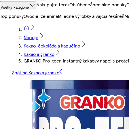
Nakupujte teraz
Obľúbené
Špeciálne ponuky
O
Všetky kategórie
Top ponuky
Ovocie, zelenina
Mliečne výrobky a vajcia
Pekáreň
Mä
Nápoje
Kakao, čokoláda a kapučíno
Kakao a granko
GRANKO Pro-teen Instantný kakaový nápoj s prote
Späť na Kakao a granko