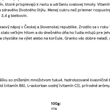
, ktoré prispievajú k rastu a udržaniu svalovej hmoty. Vitamín
 a zdravého životného štýlu. Menej cukru než priemer rozpust
3,4 g bielkovín.
aový nápoj v Českej a Slovenskej republike. Zrodilo sa v roku 
 stalo veľkým hitom a do dnešného dňa ho ľudia milujú pre jeh
 chystáte na výlet alebo na korčule, Granko vás dobre naladí, ab
rášku so zníženým množstvom tuku4, hydrolyzované kvasničné b
orid (vitamín B6), L-askorban sodný (vitamín C)], prírodné arómy
100g:
278