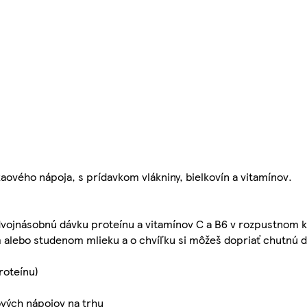
ového nápoja, s prídavkom vlákniny, bielkovín a vitamínov.
dvojnásobnú dávku proteínu a vitamínov C a B6 v rozpustnom 
alebo studenom mlieku a o chvíľku si môžeš dopriať chutnú de
roteínu)
vých nápojov na trhu