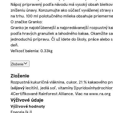
Nápoj pripravený podľa návodu má vysoký obsah bielkovín
zníženiu únavy. Konzumujte ako súčasť vyváženej stravy
na trhu. 100 ml polotučného mlieka obsahuje priemerne 
O značke Granko:
Granko je najobľúbenejší a najpredávanejší rozpustný kak
podľa hravých granuliek a lahodného kakaa. Okamžite sa
jednoduchú prípravu. Či už idete do školy, práce alebo sa
deň.
Veľkosť balenia: 0.33kg
Zloženie
Zloženie
Rozpustná kukuričná vláknina, cukor, 21 % kakaového p
(
sójový
lecitín), jedlá soľ, vitamíny [(pyridoxínhydrochl
4Certifikované Rainforest Alliance. Viac na www.ra.org
Výživové údaje
Výživové hodnoty
Energia (kJ)