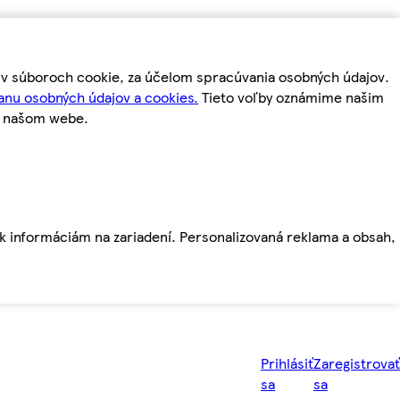
m v súboroch cookie, za účelom spracúvania osobných údajov.
anu osobných údajov a cookies.
Tieto voľby oznámime našim
a našom webe.
ť k informáciám na zariadení. Personalizovaná reklama a obsah,
Prihlásiť
Zaregistrovať
sa
sa