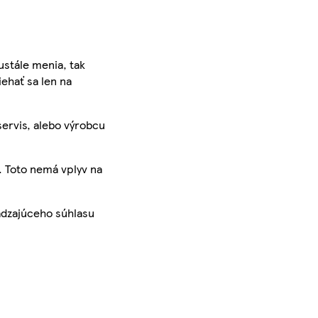
ustále menia, tak
iehať sa len na
servis, alebo výrobcu
. Toto nemá vplyv na
ádzajúceho súhlasu