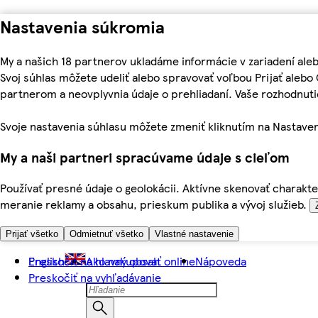
Nastavenia súkromia
My a našich 18 partnerov ukladáme informácie v zariadení ale
Svoj súhlas môžete udeliť alebo spravovať voľbou Prijať aleb
partnerom a neovplyvnia údaje o prehliadaní. Vaše rozhodnu
Svoje nastavenia súhlasu môžete zmeniť kliknutím na Nastaven
My a naši partneri spracúvame údaje s cieľom
Používať presné údaje o geolokácii. Aktívne skenovať charakter
meranie reklamy a obsahu, prieskum publika a vývoj služieb.
Prijať všetko
Odmietnuť všetko
Vlastné nastavenie
Preskočiť na hlavný obsah
English
Ako nakupovať online
Nápoveda
Preskočiť na vyhľadávanie