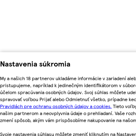
Nastavenia súkromia
My a našich 18 partnerov ukladáme informácie v zariadení ale
pristupujeme, napríklad k jedinečným identifikátorom v súbor
účelom spracúvania osobných údajov. Svoj súhlas môžete udel
spravovať voľbou Prijať alebo Odmietnuť všetko, prípadne ke
Pravidlách pre ochranu osobných údajov a cookies.
Tieto voľ
našim partnerom a neovplyvnia údaje o prehliadaní. Vaše roz
zmení spôsob, akým vám prispôsobíme nakupovanie na našo
Svoje nastavenia súhlasu môžete zmeniť kliknutím na Nastaven