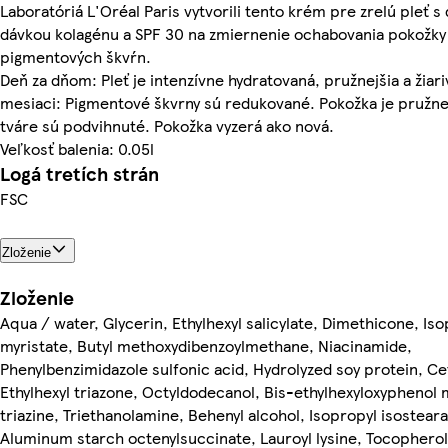
Laboratóriá L'Oréal Paris vytvorili tento krém pre zrelú pleť 
dávkou kolagénu a SPF 30 na zmiernenie ochabovania pokožky
pigmentových škvŕn.
Deň za dňom: Pleť je intenzívne hydratovaná, pružnejšia a žiariv
mesiaci: Pigmentové škvrny sú redukované. Pokožka je pružne
tváre sú podvihnuté. Pokožka vyzerá ako nová.
Veľkosť balenia: 0.05l
Logá tretích strán
FSC
Zloženie
Zloženie
Aqua / water, Glycerin, Ethylhexyl salicylate, Dimethicone, Is
myristate, Butyl methoxydibenzoylmethane, Niacinamide,
Phenylbenzimidazole sulfonic acid, Hydrolyzed soy protein, Cet
Ethylhexyl triazone, Octyldodecanol, Bis-ethylhexyloxyphenol
triazine, Triethanolamine, Behenyl alcohol, Isopropyl isostearat
Aluminum starch octenylsuccinate, Lauroyl lysine, Tocopherol