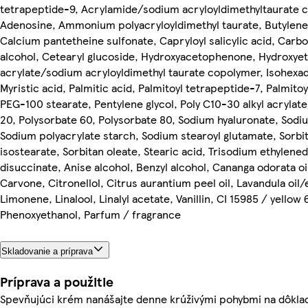
tetrapeptide-9, Acrylamide/sodium acryloyldimethyltaurate 
Adenosine, Ammonium polyacryloyldimethyl taurate, Butylene 
Calcium pantetheine sulfonate, Capryloyl salicylic acid, Carb
alcohol, Cetearyl glucoside, Hydroxyacetophenone, Hydroxyet
acrylate/sodium acryloyldimethyl taurate copolymer, Isohexa
Myristic acid, Palmitic acid, Palmitoyl tetrapeptide-7, Palmitoy
PEG-100 stearate, Pentylene glycol, Poly C10-30 alkyl acrylate
20, Polysorbate 60, Polysorbate 80, Sodium hyaluronate, Sodiu
Sodium polyacrylate starch, Sodium stearoyl glutamate, Sorbi
isostearate, Sorbitan oleate, Stearic acid, Trisodium ethylene
disuccinate, Anise alcohol, Benzyl alcohol, Cananga odorata oi
Carvone, Citronellol, Citrus aurantium peel oil, Lavandula oil/
Limonene, Linalool, Linalyl acetate, Vanillin, CI 15985 / yellow 
Phenoxyethanol, Parfum / fragrance
Skladovanie a príprava
Príprava a použitie
Spevňujúci krém nanášajte denne krúživými pohybmi na dôkla