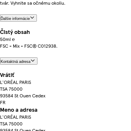
tvár. Vyhnite sa očnému okoliu.
Ďalšie informácie
Čistý obsah
50ml ℮
FSC - Mix - FSC® C012938.
Kontaktná adresa
Vrátiť
L'ORÉAL PARIS
TSA 75000
93584 St Ouen Cedex
FR
Meno a adresa
L'ORÉAL PARIS
TSA 75000
93584 St Ouen Cedex