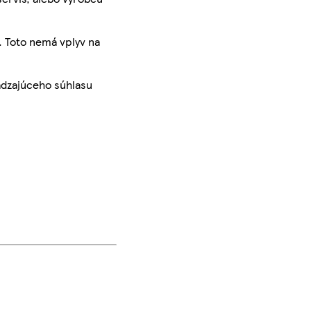
. Toto nemá vplyv na
ádzajúceho súhlasu