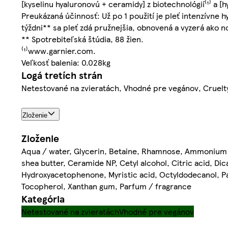
[kyselinu hyaluronovú + ceramidy] z biotechnológií⁽¹⁾ a [
Preukázaná účinnosť: Už po 1 použití je pleť intenzívne h
týždni** sa pleť zdá pružnejšia, obnovená a vyzerá ako n
** Spotrebiteľská štúdia, 88 žien.
⁽¹⁾www.garnier.com.
Veľkosť balenia: 0.028kg
Logá tretích strán
Netestované na zvieratách, Vhodné pre vegánov, Cruelty
Zloženie
Zloženie
Aqua / water, Glycerin, Betaine, Rhamnose, Ammonium p
shea butter, Ceramide NP, Cetyl alcohol, Citric acid, Dic
Hydroxyacetophenone, Myristic acid, Octyldodecanol, Pal
Tocopherol, Xanthan gum, Parfum / fragrance
Kategória
Netestované na zvieratách
Vhodné pre vegánov