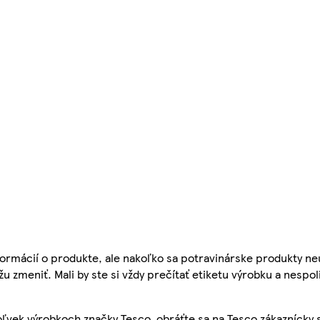
ormácií o produkte, ale nakoľko sa potravinárske produkty ne
žu zmeniť. Mali by ste si vždy prečítať etiketu výrobku a nespol
ľvek výrobkoch značky Tesco, obráťte sa na Tesco zákaznícky 