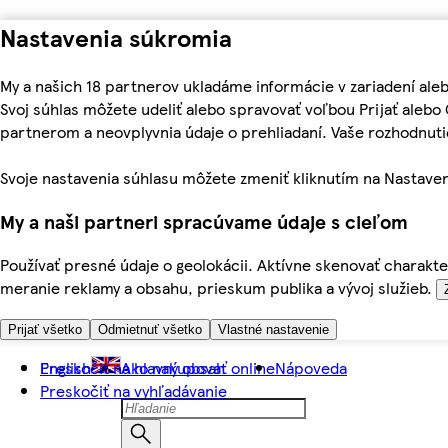
Nastavenia súkromia
My a našich 18 partnerov ukladáme informácie v zariadení ale
Svoj súhlas môžete udeliť alebo spravovať voľbou Prijať aleb
partnerom a neovplyvnia údaje o prehliadaní. Vaše rozhodnu
Svoje nastavenia súhlasu môžete zmeniť kliknutím na Nastaven
My a naši partneri spracúvame údaje s cieľom
Používať presné údaje o geolokácii. Aktívne skenovať charakter
meranie reklamy a obsahu, prieskum publika a vývoj služieb.
Prijať všetko
Odmietnuť všetko
Vlastné nastavenie
Preskočiť na hlavný obsah
English
Ako nakupovať online
Nápoveda
Preskočiť na vyhľadávanie