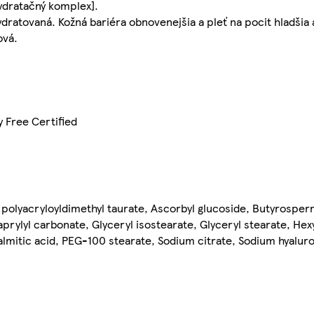
hydratačný komplex].
ydratovaná. Kožná bariéra obnovenejšia a pleť na pocit hladšia 
ová.
 Free Certified
olyacryloyldimethyl taurate, Ascorbyl glucoside, Butyrosper
aprylyl carbonate, Glyceryl isostearate, Glyceryl stearate, Hex
mitic acid, PEG-100 stearate, Sodium citrate, Sodium hyaluron