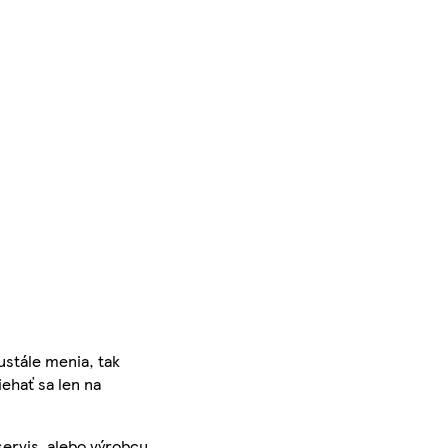
ustále menia, tak
iehať sa len na
servis, alebo výrobcu