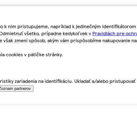
bo k nim pristupujeme, napríklad k jedinečným identifikátoro
o Odmietnuť všetko, prípadne kedykoľvek v
Pravidlách pre ochr
tie však zmení spôsob, akým vám prispôsobíme nakupovanie n
ia cookies v pätičke stránky.
istiky zariadenia na identifikáciu. Ukladať a/alebo pristupova
Zoznam partnerov