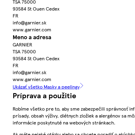
TSA 75000
93584 St Ouen Cedex
FR
info@garnier.sk
www.garnier.com
Meno a adresa
GARNIER
TSA 75000
93584 St Ouen Cedex
FR
info@garnier.sk
www.garnier.com
Ukázať všetko Masky a peelingy
Príprava a použitie
Robíme všetko pre to, aby sme zabezpečili správnosť inf
prísady, obsah výživy, diétnych zložiek a alergénov sa mô
informácie poskytnuté na webových stránkach.
Ak máte nejaké otázky alebo sa chcete poradiť o akýchko