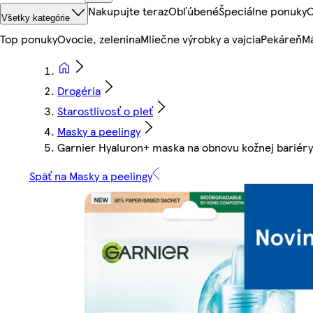
Nakupujte teraz
Obľúbené
Špeciálne ponuky
O
Všetky kategórie
Top ponuky
Ovocie, zelenina
Mliečne výrobky a vajcia
Pekáreň
Mä
Drogéria
Starostlivosť o pleť
Masky a peelingy
Garnier Hyaluron+ maska na obnovu kožnej bariéry
Späť na Masky a peelingy