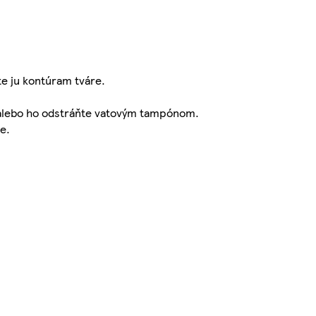
te ju kontúram tváre.
k alebo ho odstráňte vatovým tampónom.
e.