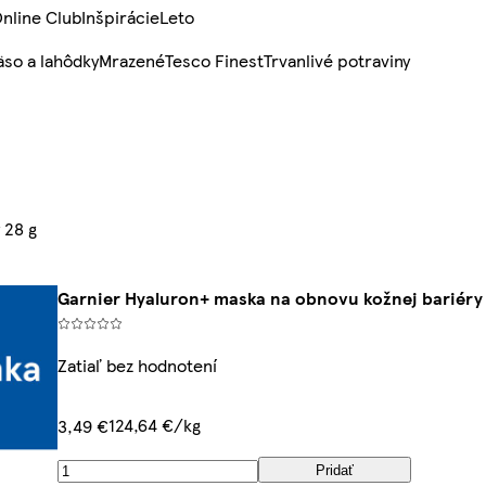
nline Club
Inšpirácie
Leto
so a lahôdky
Mrazené
Tesco Finest
Trvanlivé potraviny
 28 g
Garnier Hyaluron+ maska na obnovu kožnej bariéry 
Zatiaľ bez hodnotení
124,64 €/kg
3,49 €
Pridať