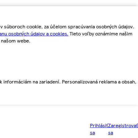
m v súboroch cookie, za účelom spracúvania osobných údajov.
anu osobných údajov a cookies.
Tieto voľby oznámime našim
a našom webe.
ť k informáciám na zariadení. Personalizovaná reklama a obsah,
Prihlásiť
Zaregistrovať
sa
sa