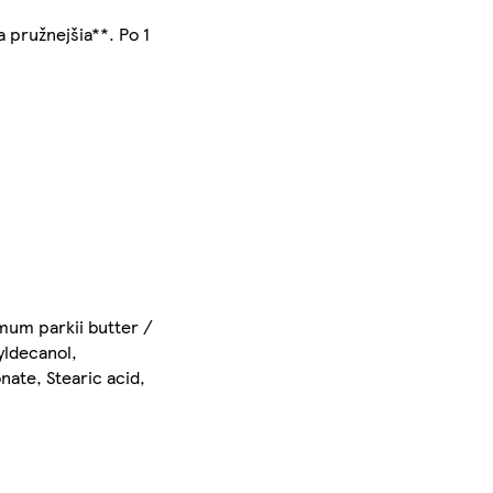
a pružnejšia**. Po 1
mum parkii butter /
yldecanol,
ate, Stearic acid,