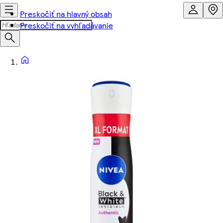
Preskočiť na hlavný obsah
Preskočiť na vyhľadávanie