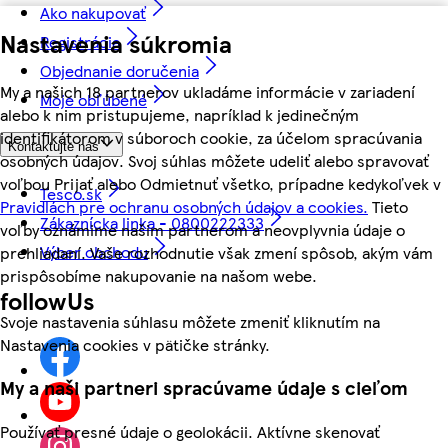
Ako nakupovať
Nastavenia súkromia
Registrácia
Objednanie doručenia
My a našich 18 partnerov ukladáme informácie v zariadení
Moje obľúbené
alebo k nim pristupujeme, napríklad k jedinečným
identifikátorom v súboroch cookie, za účelom spracúvania
Kontaktujte nás
osobných údajov. Svoj súhlas môžete udeliť alebo spravovať
voľbou Prijať alebo Odmietnuť všetko, prípadne kedykoľvek v
Tesco.sk
Pravidlách pre ochranu osobných údajov a cookies.
Tieto
Zákaznícka linka - 0800222333
voľby oznámime našim partnerom a neovplyvnia údaje o
Výber obchodu
prehliadaní. Vaše rozhodnutie však zmení spôsob, akým vám
prispôsobíme nakupovanie na našom webe.
followUs
Svoje nastavenia súhlasu môžete zmeniť kliknutím na
Nastavenia cookies v pätičke stránky.
My a naši partneri spracúvame údaje s cieľom
Používať presné údaje o geolokácii. Aktívne skenovať