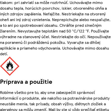
tlakom: pri zahriatí sa môže roztrhnúť. Uchovávajte mimo
dosahu tepla, horúcich povrchov, iskier, otvoreného ohňa a
iných zdrojov zapálenia. Nefajčite. Nestriekajte na otvorený
oheň ani iný zdroj vznietenia. Neprepichujte alebo nespaľujte,
a to ani po spotrebovaní obsahu. Chráňte pred slnečným
žiarením. Nevystavujte teplotám nad 50 °C/122 °F. Používajte
výhradne na stanovený účel. Nestriekajte do očí. Nepoužívajte
na poranenú či podráždenú pokožku. Vyvarujte sa dlhšej
aplikácie a priameho vdychovania. Uchovávajte mimo dosahu
detí.
Príprava a použitie
Robíme všetko pre to, aby sme zabezpečili správnosť
informácií o produkte, ale nakoľko sa potravinárske produkty
neustále menia, tak prísady, obsah výživy, diétnych zložiek a
alergénov sa môžu zmeniť. Mali by ste si vždy prečítať etiketu