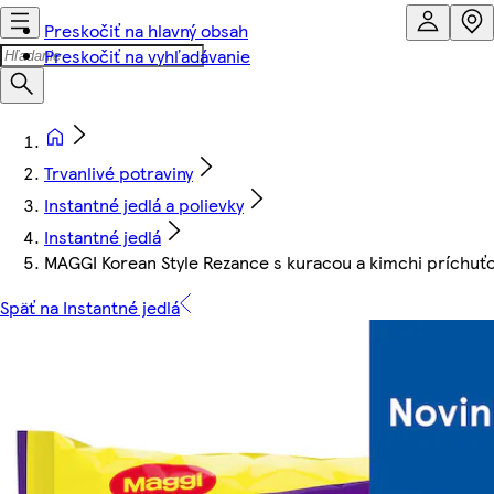
Preskočiť na hlavný obsah
Preskočiť na vyhľadávanie
Trvanlivé potraviny
Instantné jedlá a polievky
Instantné jedlá
MAGGI Korean Style Rezance s kuracou a kimchi príchuťo
Späť na Instantné jedlá