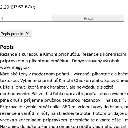
17,62 €/kg
2,29 €
Pridať
Popis produktu
Popis
Rezance s kuracou a Kimchi príchuťou. Rezance s koreniacim
prípravkom a pikantnou omáčkou. Dehydratovaný výrobok.
www.maggi.sk
Kórejské tóny v modernom poňatí - výrazné, pikantné a s kr
textúrou. Vyberte si príchuť Kimchi Chicken alebo Spicy Chee
užite si chuť, ktorá má charakter, ale nevyžaduje zložité
dochucovanie. Pálivosť si ľahko upravíte podľa seba a výsledk
plná chuť s príjemne pružnou textúrou rezancov ""na skus"".
Príprava je rýchla: stačí naliať 350 ml vriacej vody do hrnca, p
rezance a variť 3 minúty na strednej teplote. Potom pridajte 
vrecka s koreniacim prípravkom, premiešajte a varte ešte 1 
Nakoniec dolaďte pikantnou omáčkou podľa vlastného gusta!