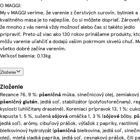
O MAGGI:
My v MAGGI veríme, že varenie z čerstvých surovín, byliniek a
kvalitného mäsa je to najlepšie, čo si môžete dopriať. Zárove
že mnoho z vás nemá vždy možnosť alebo čas si takéto jedlo
pripraviť. Preto už viac ako 130 rokov prinášame produkty, kt
môžu varenie uľahčiť a dodajú vašim pokrmom skvelú chuť. M
všetko dobré začína varením.
Veľkosť balenia: 0.13kg
Zloženie
Zloženie
Rezance 76, 9 %:
pšeničná
múka, slnečnicový olej, zemiakový
pšeničný
glutén
, jedlá soľ, stabilizátor (polyfosforečnany), re
kyslosti (uhličitany draselné), Koreniaci prípravok 13, 1 %: cuko
kapusta 1, 5 %, sušená
sójová
omáčka 1, 3 % (
sójové
bôby,
pš
jedlá soľ), arómy, cibuľový prášok, výťažok z papriky, rastlinný
bielkovinový hydrolyzát (
pšeničná
bielkovina, jedlá soľ, slnečn
olej), mletá sladká paprika, jedlá soľ, cesnakový prášok, čili p