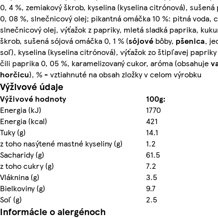
0, 4 %, zemiakový škrob, kyselina (kyselina citrónová), sušená 
0, 08 %, slnečnicový olej; pikantná omáčka 10 %: pitná voda, c
slnečnicový olej, výťažok z papriky, mletá sladká paprika, kuku
škrob, sušená sójová omáčka 0, 1 % (
sójové
bôby,
pšenica
, je
soľ), kyselina (kyselina citrónová), výťažok zo štipľavej papriky 
čili paprika 0, 05 %, karamelizovaný cukor, aróma (obsahuje
v
horčicu
), % - vztiahnuté na obsah zložky v celom výrobku
Výživové údaje
Výživové hodnoty
100g:
Energia (kJ)
1770
Energia (kcal)
421
Tuky (g)
14.1
z toho nasýtené mastné kyseliny (g)
1.2
Sacharidy (g)
61.5
z toho cukry (g)
7.2
Vláknina (g)
3.5
Bielkoviny (g)
9.7
Soľ (g)
2.5
Informácie o alergénoch