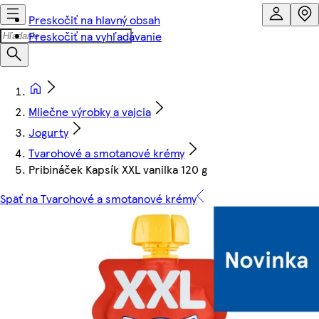
Preskočiť na hlavný obsah
Preskočiť na vyhľadávanie
Mliečne výrobky a vajcia
Jogurty
Tvarohové a smotanové krémy
Pribináček Kapsík XXL vanilka 120 g
Späť na Tvarohové a smotanové krémy