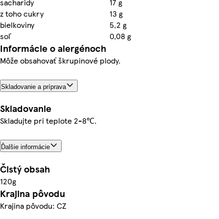
sacharidy
17 g
z toho cukry
13 g
bielkoviny
5,2 g
soľ
0,08 g
Informácie o alergénoch
Môže obsahovať škrupinové plody.
Skladovanie a príprava
Skladovanie
Skladujte pri teplote 2-8℃.
Ďalšie informácie
Čistý obsah
120g
Krajina pôvodu
Krajina pôvodu: CZ