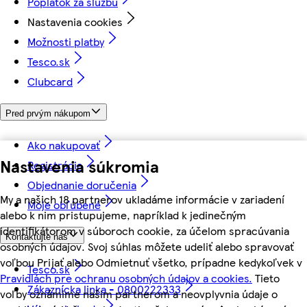
Poplatok za službu
Nastavenia cookies
Možnosti platby
Tesco.sk
Clubcard
Pred prvým nákupom
Ako nakupovať
Nastavenia súkromia
Registrácia
Objednanie doručenia
My a našich 18 partnerov ukladáme informácie v zariadení
Moje obľúbené
alebo k nim pristupujeme, napríklad k jedinečným
identifikátorom v súboroch cookie, za účelom spracúvania
Kontaktujte nás
osobných údajov. Svoj súhlas môžete udeliť alebo spravovať
voľbou Prijať alebo Odmietnuť všetko, prípadne kedykoľvek v
Tesco.sk
Pravidlách pre ochranu osobných údajov a cookies.
Tieto
Zákaznícka linka - 0800222333
voľby oznámime našim partnerom a neovplyvnia údaje o