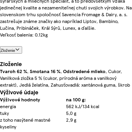
syrárskych a mliečnych špecialít, a to predovšetkým vďaka
jedinečnej kvalite a nezameniteľnej chuti svojich výrobkov. Na
slovenskom trhu spoločnosť Savencia Fromage & Dairy, a. s.
zastrešuje známe značky ako napríklad Liptov, Bambino,
Lučina, Pribináček, Král Sýrů, Lunex, a ďalšie.
Veľkosť balenia: 0.12kg
Zloženie
Zloženie
Tvaroh
62 %
,
Smotana
16 %
,
Odstredené
mlieko
, Cukor,
Vanilková zložka 5 % (cukor, prírodná aróma a vanilkový
extrakt), Jedlá želatína, Zahusťovadlá: xantánová guma, škrob
Výživové údaje
Výživové hodnoty
na 100 g:
energia
562 kJ/134 kcal
tuky
5,0 g
z toho nasýtené mastné
2,9 g
kyseliny