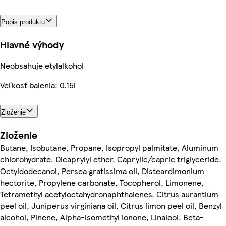
Popis produktu
Hlavné výhody
Neobsahuje etylalkohol
Veľkosť balenia: 0.15l
Zloženie
Zloženie
Butane, Isobutane, Propane, Isopropyl palmitate, Aluminum
chlorohydrate, Dicaprylyl ether, Caprylic/capric triglyceride,
Octyldodecanol, Persea gratissima oil, Disteardimonium
hectorite, Propylene carbonate, Tocopherol, Limonene,
Tetramethyl acetyloctahydronaphthalenes, Citrus aurantium
peel oil, Juniperus virginiana oil, Citrus limon peel oil, Benzyl
alcohol, Pinene, Alpha-isomethyl ionone, Linalool, Beta-