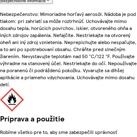
Bezpečnostné informácie
Nebezpečenstvo: Mimoriadne horľavý aerosól. Nádoba je pod
tlakom: pri zahriatí sa môže roztrhnúť. Uchovávajte mimo
dosahu tepla, horúcich povrchov, iskier, otvoreného ohňa a
iných zdrojov zapálenia. Nefajčite. Nestriekajte na otvorený
oheň ani iný zdroj vznietenia. Neprepichujte alebo nespaľujte,
a to ani po spotrebovaní obsahu. Chráňte pred slnečným
žiarením. Nevystavujte teplotám nad 50 °C/122 °F. Používajte
výhradne na stanovený účel. Nestriekajte do očí. Nepoužívajte
na poranenú či podráždenú pokožku. Vyvarujte sa dlhšej
aplikácie a priameho vdychovania. Uchovávajte mimo dosahu
detí.
Príprava a použitie
Robíme všetko pre to, aby sme zabezpečili správnosť