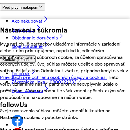
Pred prvým nákupom
Ako nakupovať
Nastavenia súkromia
Registrácia
Objednanie doručenia
My a našich 18 partnerov ukladáme informácie v zariadení
Moje obľúbené
alebo k nim pristupujeme, napríklad k jedinečným
identifikátorom v súboroch cookie, za účelom spracúvania
Kontaktujte nás
osobných údajov. Svoj súhlas môžete udeliť alebo spravovať
voľbou Prijať alebo Odmietnuť všetko, prípadne kedykoľvek v
Tesco.sk
Pravidlách pre ochranu osobných údajov a cookies.
Tieto
Zákaznícka linka - 0800222333
voľby oznámime našim partnerom a neovplyvnia údaje o
Výber obchodu
prehliadaní. Vaše rozhodnutie však zmení spôsob, akým vám
prispôsobíme nakupovanie na našom webe.
followUs
Svoje nastavenia súhlasu môžete zmeniť kliknutím na
Nastavenia cookies v pätičke stránky.
My a naši partneri spracúvame údaje s cieľom