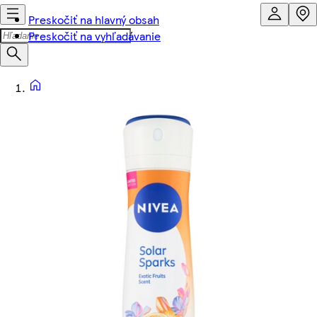
Preskočiť na hlavný obsah
Preskočiť na vyhľadávanie