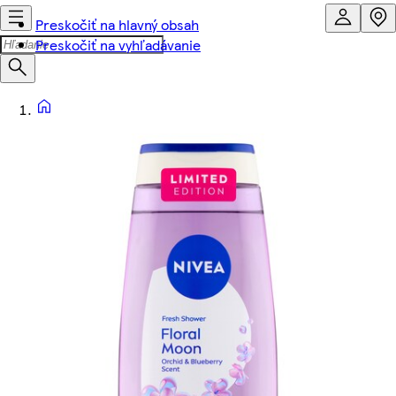
Preskočiť na hlavný obsah
Preskočiť na vyhľadávanie