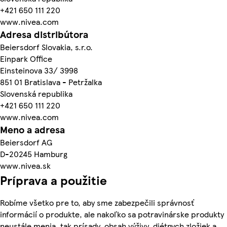
+421 650 111 220
www.nivea.com
Adresa distribútora
Beiersdorf Slovakia, s.r.o.
Einpark Office
Einsteinova 33/ 3998
851 01 Bratislava - Petržalka
Slovenská republika
+421 650 111 220
www.nivea.com
Meno a adresa
Beiersdorf AG
D-20245 Hamburg
www.nivea.sk
Príprava a použitie
Robíme všetko pre to, aby sme zabezpečili správnosť
informácií o produkte, ale nakoľko sa potravinárske produkty
neustále menia, tak prísady, obsah výživy, diétnych zložiek a