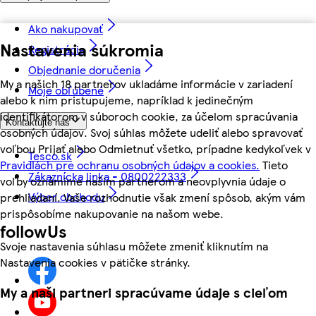
Ako nakupovať
Nastavenia súkromia
Registrácia
Objednanie doručenia
My a našich 18 partnerov ukladáme informácie v zariadení
Moje obľúbené
alebo k nim pristupujeme, napríklad k jedinečným
identifikátorom v súboroch cookie, za účelom spracúvania
Kontaktujte nás
osobných údajov. Svoj súhlas môžete udeliť alebo spravovať
voľbou Prijať alebo Odmietnuť všetko, prípadne kedykoľvek v
Tesco.sk
Pravidlách pre ochranu osobných údajov a cookies.
Tieto
Zákaznícka linka - 0800222333
voľby oznámime našim partnerom a neovplyvnia údaje o
Výber obchodu
prehliadaní. Vaše rozhodnutie však zmení spôsob, akým vám
prispôsobíme nakupovanie na našom webe.
followUs
Svoje nastavenia súhlasu môžete zmeniť kliknutím na
Nastavenia cookies v pätičke stránky.
My a naši partneri spracúvame údaje s cieľom