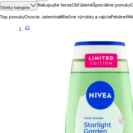
Nakupujte teraz
Obľúbené
Špeciálne ponuky
O
Všetky kategórie
Top ponuky
Ovocie, zelenina
Mliečne výrobky a vajcia
Pekáreň
Mä