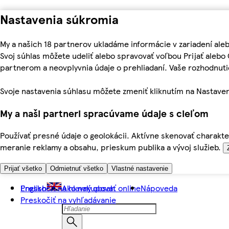
Nastavenia súkromia
My a našich 18 partnerov ukladáme informácie v zariadení ale
Svoj súhlas môžete udeliť alebo spravovať voľbou Prijať aleb
partnerom a neovplyvnia údaje o prehliadaní. Vaše rozhodnu
Svoje nastavenia súhlasu môžete zmeniť kliknutím na Nastaven
My a naši partneri spracúvame údaje s cieľom
Používať presné údaje o geolokácii. Aktívne skenovať charakter
meranie reklamy a obsahu, prieskum publika a vývoj služieb.
Prijať všetko
Odmietnuť všetko
Vlastné nastavenie
Preskočiť na hlavný obsah
English
Ako nakupovať online
Nápoveda
Preskočiť na vyhľadávanie