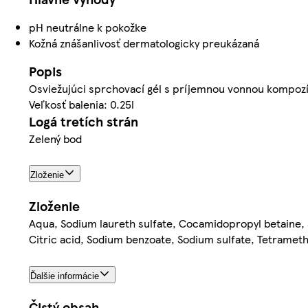
pH neutrálne k pokožke
Kožná znášanlivosť dermatologicky preukázaná
Popis
Osviežujúci sprchovací gél s príjemnou vonnou kompozíci
Veľkosť balenia: 0.25l
Logá tretích strán
Zelený bod
Zloženie
Zloženie
Aqua, Sodium laureth sulfate, Cocamidopropyl betaine, 
Citric acid, Sodium benzoate, Sodium sulfate, Tetramet
Ďalšie informácie
Čistý obsah