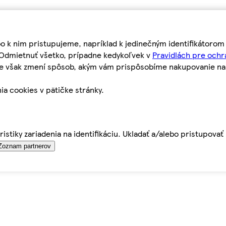
bo k nim pristupujeme, napríklad k jedinečným identifikátoro
o Odmietnuť všetko, prípadne kedykoľvek v
Pravidlách pre ochr
tie však zmení spôsob, akým vám prispôsobíme nakupovanie n
ia cookies v pätičke stránky.
istiky zariadenia na identifikáciu. Ukladať a/alebo pristupova
Zoznam partnerov