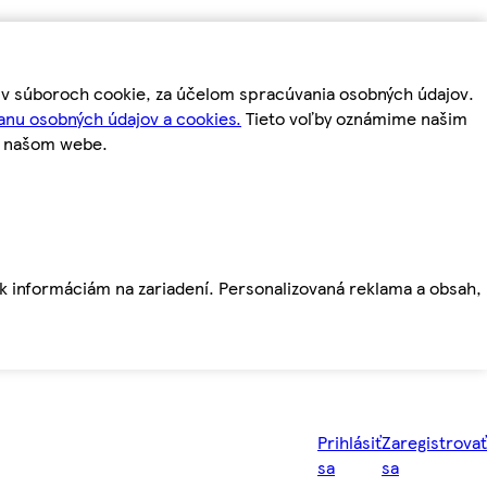
m v súboroch cookie, za účelom spracúvania osobných údajov.
anu osobných údajov a cookies.
Tieto voľby oznámime našim
a našom webe.
ť k informáciám na zariadení. Personalizovaná reklama a obsah,
Prihlásiť
Zaregistrovať
sa
sa