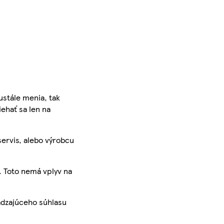
ustále menia, tak
iehať sa len na
servis, alebo výrobcu
. Toto nemá vplyv na
ádzajúceho súhlasu