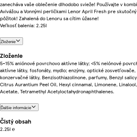
zanecháva vaše oblečenie dlhodobo svieže! Používajte v kombi
Avivážou a Vonnými perličkami Lenor April Fresh pre skutočný
pôžitok! Zahalená do Lenoru sa cítim úžasne!
Veľkosť balenia: 2.25l
Zloženie
Zloženie
5-15% aniónové povrchovo aktívne látky; <5% neiónové povr
aktívne látky, fosfonáty, mydlo; enzýmy, optické zosvetľovače,
konzervačné látky, Benzisothiazolinone, parfumy, Benzyl salicy
Citrus Aurantium Peel Oil, Hexyl cinnamal, Limonene, Linalool, 
Acetate, Tetramethyl Acetyloctahydronaphthalenes.
Ďalšie informácie
Čistý obsah
2.25l ℮