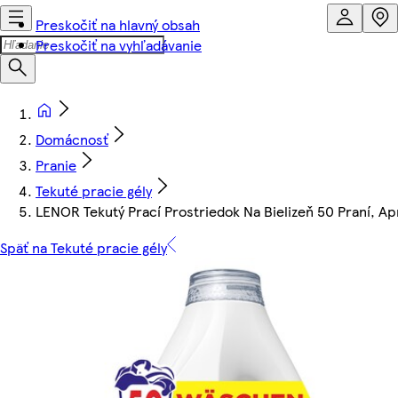
Preskočiť na hlavný obsah
Preskočiť na vyhľadávanie
Domácnosť
Pranie
Tekuté pracie gély
LENOR Tekutý Prací Prostriedok Na Bielizeň 50 Praní, Apr
Späť na Tekuté pracie gély