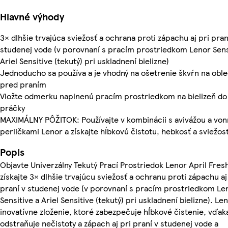
Hlavné výhody
3× dlhšie trvajúca sviežosť a ochrana proti zápachu aj pri pran
studenej vode (v porovnaní s pracím prostriedkom Lenor Sens
Ariel Sensitive (tekutý) pri uskladnení bielizne)
Jednoducho sa používa a je vhodný na ošetrenie škvŕn na obl
pred praním
Vložte odmerku naplnenú pracím prostriedkom na bielizeň do
práčky
MAXIMÁLNY PÔŽITOK: Používajte v kombinácii s avivážou a vo
perličkami Lenor a získajte hĺbkovú čistotu, hebkosť a sviežos
Popis
Objavte Univerzálny Tekutý Prací Prostriedok Lenor April Fres
získajte 3× dlhšie trvajúcu sviežosť a ochranu proti zápachu aj
praní v studenej vode (v porovnaní s pracím prostriedkom Le
Sensitive a Ariel Sensitive (tekutý) pri uskladnení bielizne). L
inovatívne zloženie, ktoré zabezpečuje hĺbkové čistenie, vďa
odstraňuje nečistoty a zápach aj pri praní v studenej vode a