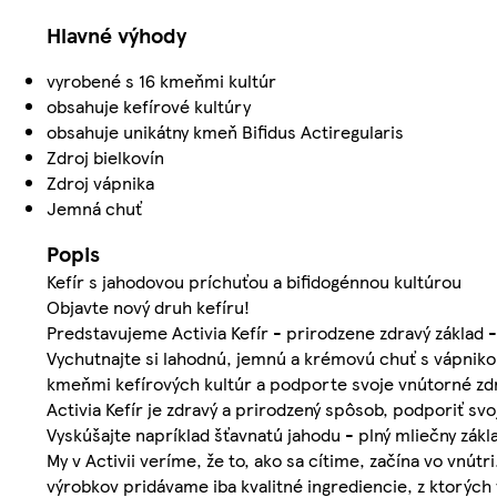
Hlavné výhody
vyrobené s 16 kmeňmi kultúr
obsahuje kefírové kultúry
obsahuje unikátny kmeň Bifidus Actiregularis
Zdroj bielkovín
Zdroj vápnika
Jemná chuť
Popis
Kefír s jahodovou príchuťou a bifidogénnou kultúrou
Objavte nový druh kefíru!
Predstavujeme Activia Kefír - prirodzene zdravý základ -
Vychutnajte si lahodnú, jemnú a krémovú chuť s vápnikom
kmeňmi kefírových kultúr a podporte svoje vnútorné z
Activia Kefír je zdravý a prirodzený spôsob, podporiť sv
Vyskúšajte napríklad šťavnatú jahodu - plný mliečny zákl
My v Activii veríme, že to, ako sa cítime, začína vo vnútr
výrobkov pridávame iba kvalitné ingrediencie, z ktorýc