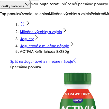
Nakupujte teraz
Obľúbené
Špeciálne ponuky
O
Všetky kategórie
Top ponuky
Ovocie, zelenina
Mliečne výrobky a vajcia
Pekáreň
Mä
Mliečne výrobky a vajcia
Jogurty
Jogurtové a mliečne nápoje
ACTIVIA Kefír jahoda 8x280g
Späť na Jogurtové a mliečne nápoje
Špeciálna ponuka