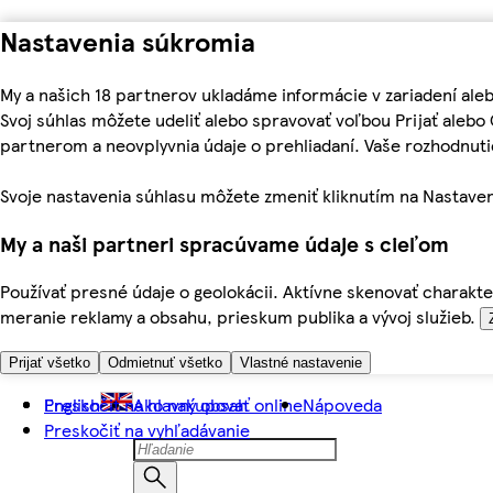
Nastavenia súkromia
My a našich 18 partnerov ukladáme informácie v zariadení ale
Svoj súhlas môžete udeliť alebo spravovať voľbou Prijať aleb
partnerom a neovplyvnia údaje o prehliadaní. Vaše rozhodnu
Svoje nastavenia súhlasu môžete zmeniť kliknutím na Nastaven
My a naši partneri spracúvame údaje s cieľom
Používať presné údaje o geolokácii. Aktívne skenovať charakter
meranie reklamy a obsahu, prieskum publika a vývoj služieb.
Prijať všetko
Odmietnuť všetko
Vlastné nastavenie
Preskočiť na hlavný obsah
English
Ako nakupovať online
Nápoveda
Preskočiť na vyhľadávanie