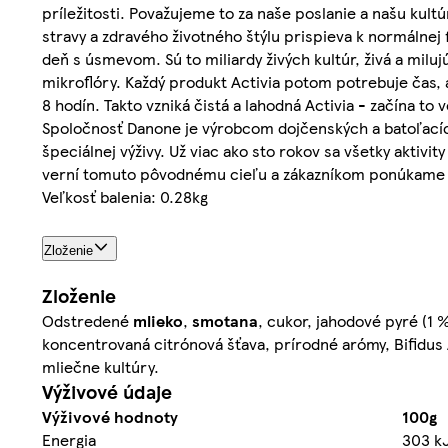
príležitosti. Považujeme to za naše poslanie a našu kult
stravy a zdravého životného štýlu prispieva k normálnej 
deň s úsmevom. Sú to miliardy živých kultúr, živá a mil
mikroflóry. Každý produkt Activia potom potrebuje čas, 
8 hodín. Takto vzniká čistá a lahodná Activia - začína to v
Spoločnosť Danone je výrobcom dojčenských a batoľacích
špeciálnej výživy. Už viac ako sto rokov sa všetky akti
verní tomuto pôvodnému cieľu a zákazníkom ponúkame chu
Veľkosť balenia: 0.28kg
Zloženie
Zloženie
Odstredené
mlieko
,
smotana
, cukor, jahodové pyré (1
koncentrovaná citrónová šťava, prírodné arómy, Bifidus 
mliečne kultúry.
Výživové údaje
Výživové hodnoty
100g
Energia
303 k