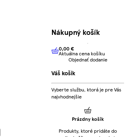
Nákupný košík
0,00 €
Aktuálna cena košíku
0,00 €
Aktuálna cena košíku
Objednať dodanie
Váš košík
Vyberte službu, ktorá je pre Vás
najvhodnejšie
Prázdny košík
Produkty, ktoré pridáte do