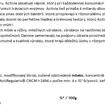
úru. Activia obsahuje vápnik, ktorý pri každodennej konzumácii
funkcii tráviacich enzýmov. Activia tiež prináša 4 miliardy dôv
ujúca zmes dobrých baktérií, ktoré prispievajú k rôznorodému z
aby dozrel do perfektne hladkej a krémovej textúry, ktorú Acti
o vnútri.
 mliek a výživy, mliečnych výrobkov, výrobkov na rastlinnej b
vity spoločnosti Danone zameriavajú na podporu zdravia prostre
tné a kvalitné výrobky, ktoré hrajú dôležitú úlohu v rôznych 
 %), modifikovaný škrob, sušené odstredené
mlieko
, koncentrát
ActiRegularis® CNCM I-2494 v počte min. 4 x 10^9/porcii, kefí
%* / 100g
J