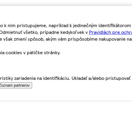
bo k nim pristupujeme, napríklad k jedinečným identifikátoro
o Odmietnuť všetko, prípadne kedykoľvek v
Pravidlách pre ochr
tie však zmení spôsob, akým vám prispôsobíme nakupovanie n
ia cookies v pätičke stránky.
istiky zariadenia na identifikáciu. Ukladať a/alebo pristupova
Zoznam partnerov