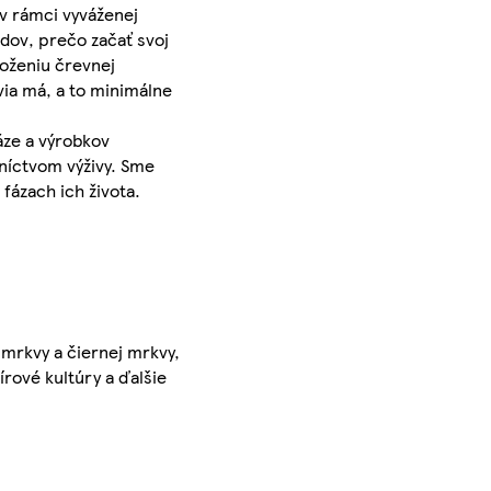
 v rámci vyváženej
odov, prečo začať svoj
loženiu črevnej
via má, a to minimálne
áze a výrobkov
dníctvom výživy. Sme
fázach ich života.
 mrkvy a čiernej mrkvy,
rové kultúry a ďalšie