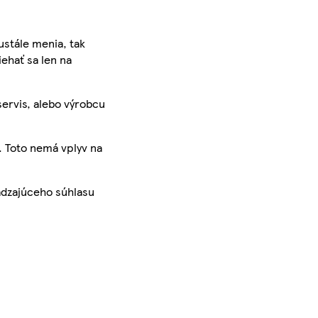
ustále menia, tak
iehať sa len na
servis, alebo výrobcu
. Toto nemá vplyv na
ádzajúceho súhlasu