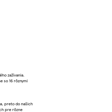
ého zažívania.
ne so 16 rôznymi
ása, preto do našich
och pre rôzne