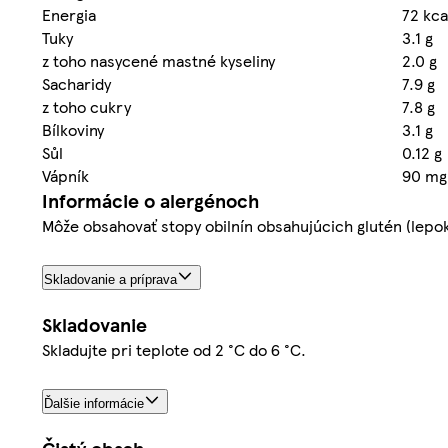
Energia
72 kca
Tuky
3.1 g
z toho nasycené mastné kyseliny
2.0 g
Sacharidy
7.9 g
z toho cukry
7.8 g
Bílkoviny
3.1 g
Sůl
0.12 g
Vápník
90 mg
Informácie o alergénoch
Môže obsahovať stopy obilnín obsahujúcich glutén (lepok
Skladovanie a príprava
Skladovanie
Skladujte pri teplote od 2 °C do 6 °C.
Ďalšie informácie