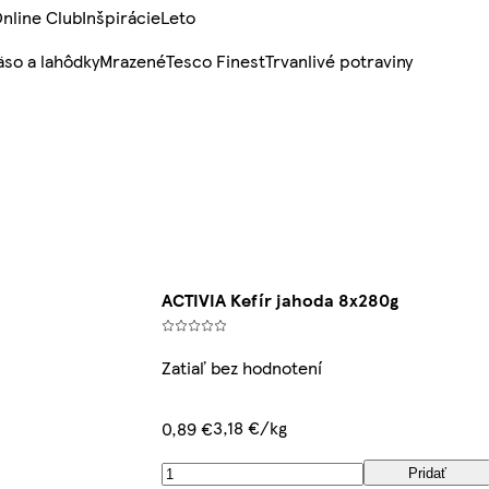
nline Club
Inšpirácie
Leto
so a lahôdky
Mrazené
Tesco Finest
Trvanlivé potraviny
ACTIVIA Kefír jahoda 8x280g
Zatiaľ bez hodnotení
3,18 €/kg
0,89 €
Pridať