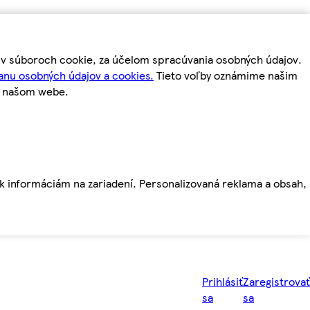
m v súboroch cookie, za účelom spracúvania osobných údajov.
anu osobných údajov a cookies.
Tieto voľby oznámime našim
a našom webe.
ť k informáciám na zariadení. Personalizovaná reklama a obsah,
Prihlásiť
Zaregistrovať
sa
sa