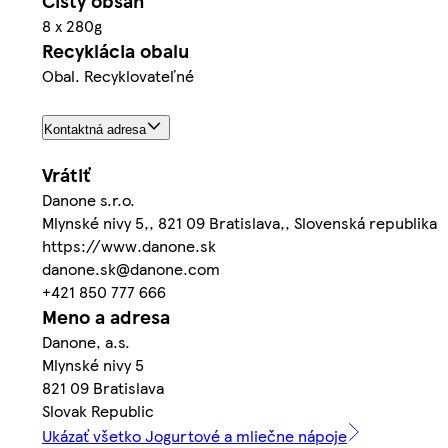
Čistý obsah
8 x 280g
Recyklácia obalu
Obal. Recyklovateľné
Kontaktná adresa
Vrátiť
Danone s.r.o.
Mlynské nivy 5,, 821 09 Bratislava,, Slovenská republika
https://www.danone.sk
danone.sk@danone.com
+421 850 777 666
Meno a adresa
Danone, a.s.
Mlynské nivy 5
821 09 Bratislava
Slovak Republic
Ukázať všetko Jogurtové a mliečne nápoje