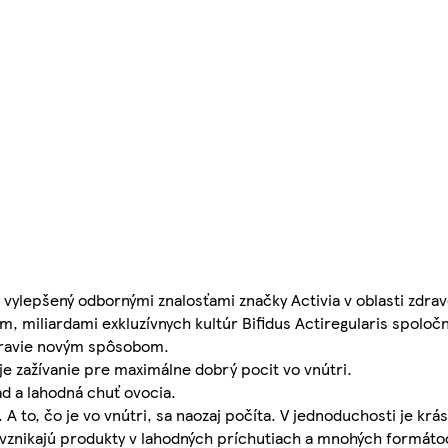
 vylepšený odbornými znalosťami značky Activia v oblasti zdrav
, miliardami exkluzívnych kultúr Bifidus Actiregularis spoloč
dravie novým spôsobom.
oje zažívanie pre maximálne dobrý pocit vo vnútri.
ad a lahodná chuť ovocia.
i. A to, čo je vo vnútri, sa naozaj počíta. V jednoduchosti je kr
h vznikajú produkty v lahodných príchutiach a mnohých formát